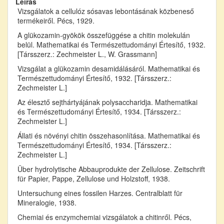
Leírás
Vizsgálatok a cellulóz sósavas lebontásának közbeneső
termékeiről. Pécs, 1929.
A glükozamin-gyökök összefüggése a chitin molekulán
belül. Mathematikai és Természettudományi Értesítő, 1932.
[Társszerz.: Zechmeister L., W. Grassmann]
Vizsgálat a glükozamin desamidálásáról. Mathematikai és
Természettudományi Értesítő, 1932. [Társszerz.:
Zechmeister L.]
Az élesztő sejthártyájának polysaccharidja. Mathematikai
és Természettudományi Értesítő, 1934. [Társszerz.:
Zechmeister L.]
Állati és növényi chitin összehasonlítása. Mathematikai és
Természettudományi Értesítő, 1934. [Társszerz.:
Zechmeister L.]
Über hydrolytische Abbauprodukte der Zellulose. Zeitschrift
für Papier, Pappe, Zellulose und Holzstoff, 1938.
Untersuchung eines fossilen Harzes. Centralblatt für
Mineralogie, 1938.
Chemiai és enzymchemiai vizsgálatok a chitinről. Pécs,