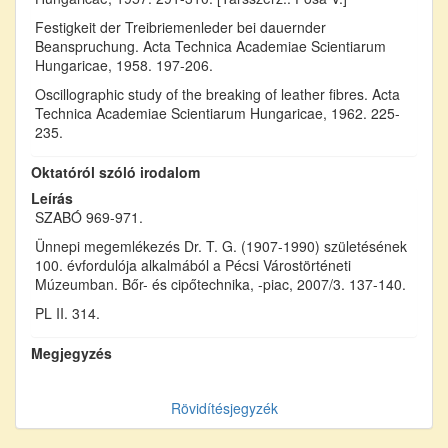
Festigkeit der Treibriemenleder bei dauernder
Beanspruchung. Acta Technica Academiae Scientiarum
Hungaricae, 1958. 197-206.
Oscillographic study of the breaking of leather fibres. Acta
Technica Academiae Scientiarum Hungaricae, 1962. 225-
235.
Oktatóról szóló irodalom
Leírás
SZABÓ 969-971.
Ünnepi megemlékezés Dr. T. G. (1907-1990) születésének
100. évfordulója alkalmából a Pécsi Várostörténeti
Múzeumban. Bőr- és cipőtechnika, -piac, 2007/3. 137-140.
PL II. 314.
Megjegyzés
Rövidítésjegyzék