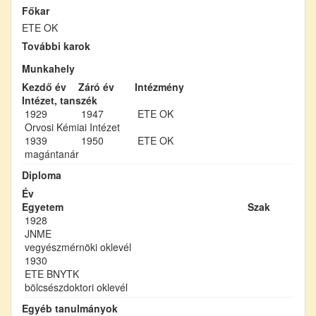
Főkar
ETE OK
További karok
Munkahely
Kezdő év
Záró év
Intézmény
Intézet, tanszék
1929
1947
ETE OK
Orvosi Kémiai Intézet
1939
1950
ETE OK
magántanár
Diploma
Év
Egyetem
Szak
1928
JNME
vegyészmérnöki oklevél
1930
ETE BNYTK
bölcsészdoktori oklevél
Egyéb tanulmányok