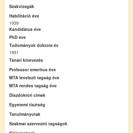
Szakvizsgák
Habilitáció éve
1939
Kandidátus éve
PhD éve
Tudományok doktora év
1951
Tanári kinevezés
Professor emeritus éve
MTA levelező tagság éve
MTA rendes tagság éve
Díszdoktori címek
Egyetemi tisztség
Tanulmányutak
Szakmai szervezeti tagságok
Kitüntetések