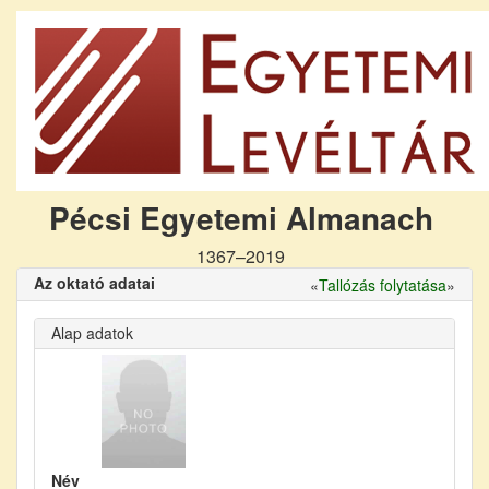
Pécsi Egyetemi Almanach
1367–2019
Az oktató adatai
«
Tallózás folytatása
»
Alap adatok
Név