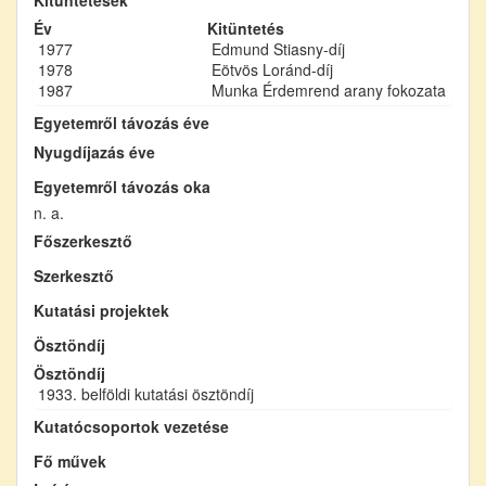
Év
Kitüntetés
1977
Edmund Stiasny-díj
1978
Eötvös Loránd-díj
1987
Munka Érdemrend arany fokozata
Egyetemről távozás éve
Nyugdíjazás éve
Egyetemről távozás oka
n. a.
Főszerkesztő
Szerkesztő
Kutatási projektek
Ösztöndíj
Ösztöndíj
1933. belföldi kutatási ösztöndíj
Kutatócsoportok vezetése
Fő művek