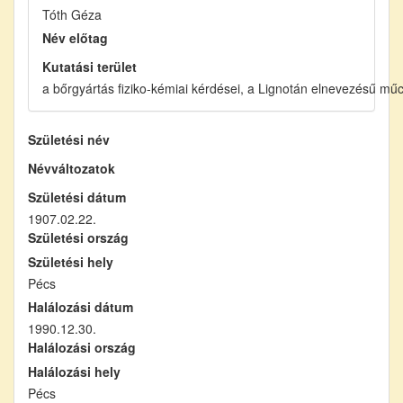
Tóth Géza
Név előtag
Kutatási terület
a bőrgyártás fiziko-kémiai kérdései, a Lignotán elnevezésű mű
Születési név
Névváltozatok
Születési dátum
1907.02.22.
Születési ország
Születési hely
Pécs
Halálozási dátum
1990.12.30.
Halálozási ország
Halálozási hely
Pécs