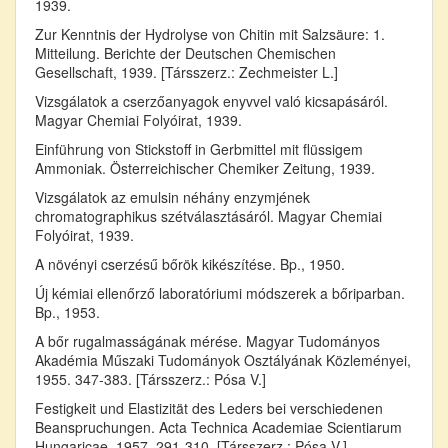
1939.
Zur Kenntnis der Hydrolyse von Chitin mit Salzsäure: 1.
Mitteilung. Berichte der Deutschen Chemischen
Gesellschaft, 1939. [Társszerz.: Zechmeister L.]
Vizsgálatok a cserzőanyagok enyvvel való kicsapásáról.
Magyar Chemiai Folyóirat, 1939.
Einführung von Stickstoff in Gerbmittel mit flüssigem
Ammoniak. Österreichischer Chemiker Zeitung, 1939.
Vizsgálatok az emulsin néhány enzymjének
chromatographikus szétválasztásáról. Magyar Chemiai
Folyóirat, 1939.
A növényi cserzésű bőrök kikészítése. Bp., 1950.
Új kémiai ellenőrző laboratóriumi módszerek a bőriparban.
Bp., 1953.
A bőr rugalmasságának mérése. Magyar Tudományos
Akadémia Műszaki Tudományok Osztályának Közleményei,
1955. 347-383. [Társszerz.: Pósa V.]
Festigkeit und Elastizität des Leders bei verschiedenen
Beanspruchungen. Acta Technica Academiae Scientiarum
Hungaricae, 1957. 291-310. [Társszerz.: Pósa V.]