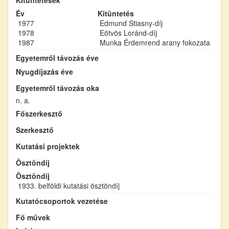
Év
Kitüntetés
1977
Edmund Stiasny-díj
1978
Eötvös Loránd-díj
1987
Munka Érdemrend arany fokozata
Egyetemről távozás éve
Nyugdíjazás éve
Egyetemről távozás oka
n. a.
Főszerkesztő
Szerkesztő
Kutatási projektek
Ösztöndíj
Ösztöndíj
1933. belföldi kutatási ösztöndíj
Kutatócsoportok vezetése
Fő művek