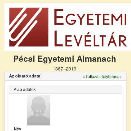
Pécsi Egyetemi Almanach
1367–2019
Az oktató adatai
«
Tallózás folytatása
»
Alap adatok
Név