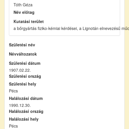
Tóth Géza
Név előtag
Kutatási terület
a bőrgyártás fiziko-kémiai kérdései, a Lignotán elnevezésű mű
Születési név
Névváltozatok
Születési dátum
1907.02.22.
Születési ország
Születési hely
Pécs
Halálozási dátum
1990.12.30.
Halálozási ország
Halálozási hely
Pécs