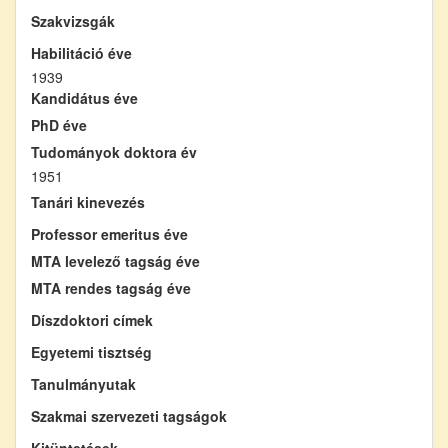
Szakvizsgák
Habilitáció éve
1939
Kandidátus éve
PhD éve
Tudományok doktora év
1951
Tanári kinevezés
Professor emeritus éve
MTA levelező tagság éve
MTA rendes tagság éve
Díszdoktori címek
Egyetemi tisztség
Tanulmányutak
Szakmai szervezeti tagságok
Kitüntetések