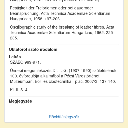
Festigkeit der Treibriemenleder bei dauernder
Beanspruchung. Acta Technica Academiae Scientiarum
Hungaricae, 1958. 197-206.
Oscillographic study of the breaking of leather fibres. Acta
Technica Academiae Scientiarum Hungaricae, 1962. 225-
235.
Oktatóról szóló irodalom
Leírás
SZABÓ 969-971.
Ünnepi megemlékezés Dr. T. G. (1907-1990) születésének
100. évfordulója alkalmából a Pécsi Várostörténeti
Múzeumban. Bőr- és cipőtechnika, -piac, 2007/3. 137-140.
PL II. 314.
Megjegyzés
Rövidítésjegyzék