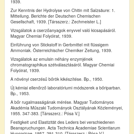
1939.
Zur Kenntnis der Hydrolyse von Chitin mit Salzsäure: 1.
Mitteilung. Berichte der Deutschen Chemischen
Gesellschaft, 1939. [Társszerz.: Zechmeister L.]
Vizsgálatok a cserzőanyagok enyvvel való kicsapásáról.
Magyar Chemiai Folyóirat, 1939.
Einführung von Stickstoff in Gerbmittel mit flüssigem
Ammoniak. Österreichischer Chemiker Zeitung, 1939.
Vizsgálatok az emulsin néhány enzymjének
chromatographikus szétválasztásáról. Magyar Chemiai
Folyóirat, 1939.
A növényi cserzésű bőrök kikészítése. Bp., 1950.
Új kémiai ellenőrző laboratóriumi módszerek a bőriparban.
Bp., 1953.
A bőr rugalmasságának mérése. Magyar Tudományos
Akadémia Műszaki Tudományok Osztályának Közleményei,
1955. 347-383. [Társszerz.: Pósa V.]
Festigkeit und Elastizität des Leders bei verschiedenen
Beanspruchungen. Acta Technica Academiae Scientiarum
Hungaricae, 1957. 291-310. [Társszerz.: Pósa V.]