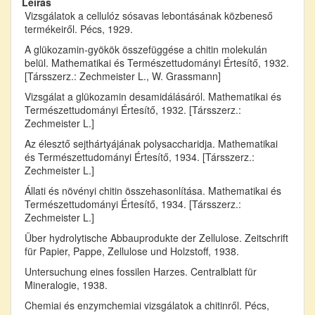
Leírás
Vizsgálatok a cellulóz sósavas lebontásának közbeneső
termékeiről. Pécs, 1929.
A glükozamin-gyökök összefüggése a chitin molekulán
belül. Mathematikai és Természettudományi Értesítő, 1932.
[Társszerz.: Zechmeister L., W. Grassmann]
Vizsgálat a glükozamin desamidálásáról. Mathematikai és
Természettudományi Értesítő, 1932. [Társszerz.:
Zechmeister L.]
Az élesztő sejthártyájának polysaccharidja. Mathematikai
és Természettudományi Értesítő, 1934. [Társszerz.:
Zechmeister L.]
Állati és növényi chitin összehasonlítása. Mathematikai és
Természettudományi Értesítő, 1934. [Társszerz.:
Zechmeister L.]
Über hydrolytische Abbauprodukte der Zellulose. Zeitschrift
für Papier, Pappe, Zellulose und Holzstoff, 1938.
Untersuchung eines fossilen Harzes. Centralblatt für
Mineralogie, 1938.
Chemiai és enzymchemiai vizsgálatok a chitinről. Pécs,