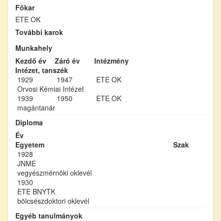
Főkar
ETE OK
További karok
Munkahely
Kezdő év
Záró év
Intézmény
Intézet, tanszék
1929
1947
ETE OK
Orvosi Kémiai Intézet
1939
1950
ETE OK
magántanár
Diploma
Év
Egyetem
Szak
1928
JNME
vegyészmérnöki oklevél
1930
ETE BNYTK
bölcsészdoktori oklevél
Egyéb tanulmányok