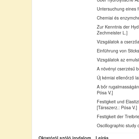
Untersuchung eines fo
Chemiai és enzymchemi
Zur Kenntnis der Hydr
Zechmeister L.]
Vizsgálatok a cserző
Einführung von Sticks
Vizsgálatok az emuls
A növényi cserzésű bő
Új kémiai ellenőrző l
A bőr rugalmasságán
Pósa V.]
Festigkeit und Elast
[Társszerz.: Pósa V.]
Festigkeit der Treib
Oscillographic study 
Oktatóról szóló irodalom
Leírás