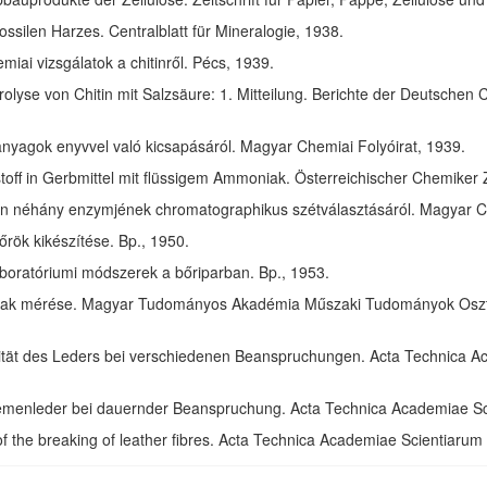
ssilen Harzes. Centralblatt für Mineralogie, 1938.
ai vizsgálatok a chitinről. Pécs, 1939.
olyse von Chitin mit Salzsäure: 1. Mitteilung. Berichte der Deutschen 
anyagok enyvvel való kicsapásáról. Magyar Chemiai Folyóirat, 1939.
toff in Gerbmittel mit flüssigem Ammoniak. Österreichischer Chemiker 
in néhány enzymjének chromatographikus szétválasztásáról. Magyar Ch
rök kikészítése. Bp., 1950.
aboratóriumi módszerek a bőriparban. Bp., 1953.
ak mérése. Magyar Tudományos Akadémia Műszaki Tudományok Osztál
izität des Leders bei verschiedenen Beanspruchungen. Acta Technica 
riemenleder bei dauernder Beanspruchung. Acta Technica Academiae S
of the breaking of leather fibres. Acta Technica Academiae Scientiaru