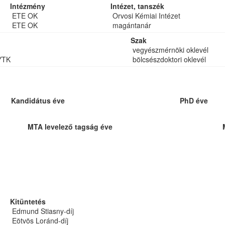
Intézmény
Intézet, tanszék
ETE OK
Orvosi Kémiai Intézet
ETE OK
magántanár
Szak
vegyészmérnöki oklevél
YTK
bölcsészdoktori oklevél
Kandidátus éve
PhD éve
MTA levelező tagság éve
Kitüntetés
Edmund Stiasny-díj
Eötvös Loránd-díj