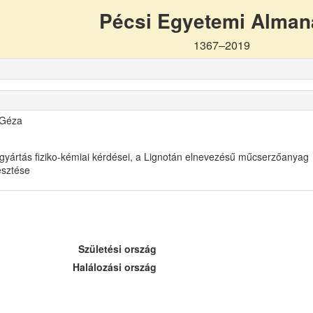
Pécsi Egyetemi Alma
1367–2019
 Géza
gyártás fiziko-kémiai kérdései, a Lignotán elnevezésű műcserzőanyag
lesztése
Születési ország
Halálozási ország