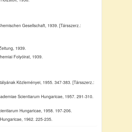
Chemischen Gesellschaft, 1939. [Társszerz.:
Zeitung, 1939.
emiai Folyóirat, 1939.
yának Közleményei, 1955. 347-383. [Társszerz.:
Academiae Scientiarum Hungaricae, 1957. 291-310.
cientiarum Hungaricae, 1958. 197-206.
m Hungaricae, 1962. 225-235.