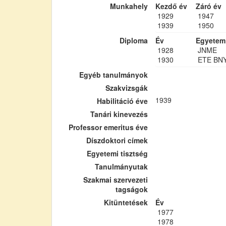
Munkahely
Kezdő év
Záró év
1929
1947
1939
1950
Diploma
Év
Egyetem
1928
JNME
1930
ETE BN
Egyéb tanulmányok
Szakvizsgák
1939
Habilitáció éve
Tanári kinevezés
Professor emeritus éve
Díszdoktori címek
Egyetemi tisztség
Tanulmányutak
Szakmai szervezeti
tagságok
Kitüntetések
Év
1977
1978