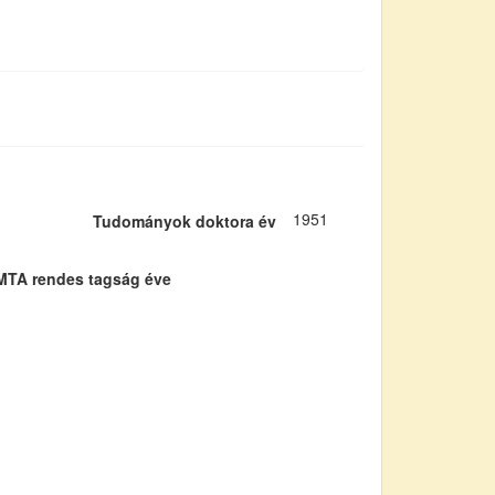
1951
Tudományok doktora év
MTA rendes tagság éve