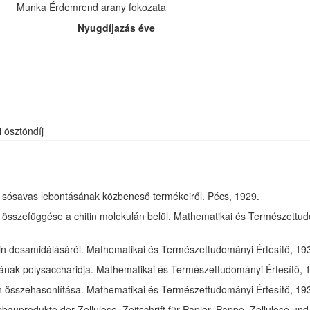
Munka Érdemrend arany fokozata
Nyugdíjazás éve
i ösztöndíj
óz sósavas lebontásának közbeneső termékeiről. Pécs, 1929.
összefüggése a chitin molekulán belül. Mathematikai és Természettudom
in desamidálásáról. Mathematikai és Természettudományi Értesítő, 1932
jának polysaccharidja. Mathematikai és Természettudományi Értesítő, 1
tin összehasonlítása. Mathematikai és Természettudományi Értesítő, 193
bauprodukte der Zellulose. Zeitschrift für Papier, Pappe, Zellulose und 