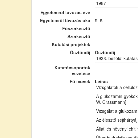
1987
Egyetemről távozás éve
n. a.
Egyetemről távozás oka
Főszerkesztő
Szerkesztő
Kutatási projektek
Ösztöndíj
Ösztöndíj
1933. belföldi kutatás
Kutatócsoportok
vezetése
Fő művek
Leírás
Vizsgálatok a cellul
A glükozamin-gyökök 
W. Grassmann]
Vizsgálat a glükozam
Az élesztő sejthártyá
Állati és növényi chi
Über hydrolytische Ab