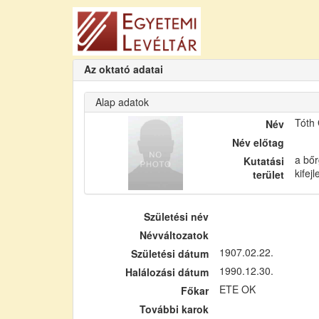
Az oktató adatai
Alap adatok
Tóth
Név
Név előtag
a bőr
Kutatási
kifej
terület
Születési név
Névváltozatok
1907.02.22.
Születési dátum
1990.12.30.
Halálozási dátum
ETE OK
Főkar
További karok