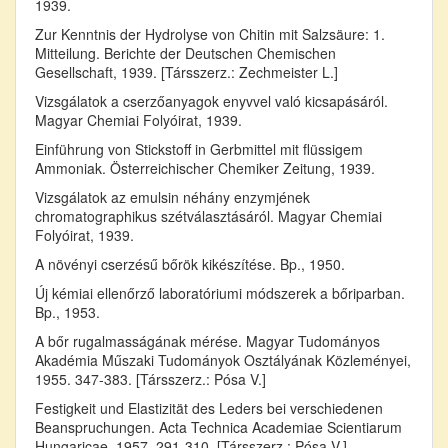
1939.
Zur Kenntnis der Hydrolyse von Chitin mit Salzsäure: 1.
Mitteilung. Berichte der Deutschen Chemischen
Gesellschaft, 1939. [Társszerz.: Zechmeister L.]
Vizsgálatok a cserzőanyagok enyvvel való kicsapásáról.
Magyar Chemiai Folyóirat, 1939.
Einführung von Stickstoff in Gerbmittel mit flüssigem
Ammoniak. Österreichischer Chemiker Zeitung, 1939.
Vizsgálatok az emulsin néhány enzymjének
chromatographikus szétválasztásáról. Magyar Chemiai
Folyóirat, 1939.
A növényi cserzésű bőrök kikészítése. Bp., 1950.
Új kémiai ellenőrző laboratóriumi módszerek a bőriparban.
Bp., 1953.
A bőr rugalmasságának mérése. Magyar Tudományos
Akadémia Műszaki Tudományok Osztályának Közleményei,
1955. 347-383. [Társszerz.: Pósa V.]
Festigkeit und Elastizität des Leders bei verschiedenen
Beanspruchungen. Acta Technica Academiae Scientiarum
Hungaricae, 1957. 291-310. [Társszerz.: Pósa V.]