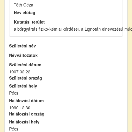
Tóth Géza
Név előtag
Kutatási terület
a bőrgyártás fiziko-kémiai kérdései, a Lignotán elnevezésű mű
Születési név
Névváltozatok
Születési dátum
1907.02.22.
Születési ország
Születési hely
Pécs
Halálozási dátum
1990.12.30.
Halálozási ország
Halálozási hely
Pécs