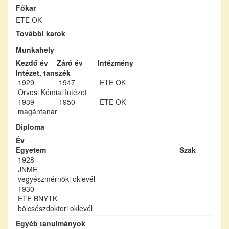
Főkar
ETE OK
További karok
Munkahely
Kezdő év
Záró év
Intézmény
Intézet, tanszék
1929
1947
ETE OK
Orvosi Kémiai Intézet
1939
1950
ETE OK
magántanár
Diploma
Év
Egyetem
Szak
1928
JNME
vegyészmérnöki oklevél
1930
ETE BNYTK
bölcsészdoktori oklevél
Egyéb tanulmányok