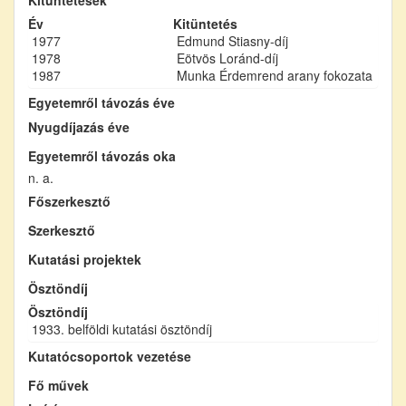
Év
Kitüntetés
1977
Edmund Stiasny-díj
1978
Eötvös Loránd-díj
1987
Munka Érdemrend arany fokozata
Egyetemről távozás éve
Nyugdíjazás éve
Egyetemről távozás oka
n. a.
Főszerkesztő
Szerkesztő
Kutatási projektek
Ösztöndíj
Ösztöndíj
1933. belföldi kutatási ösztöndíj
Kutatócsoportok vezetése
Fő művek