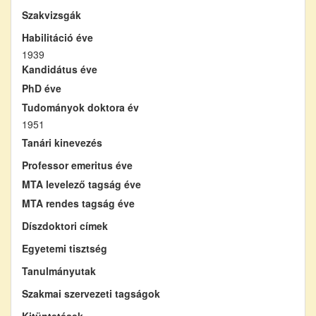
Szakvizsgák
Habilitáció éve
1939
Kandidátus éve
PhD éve
Tudományok doktora év
1951
Tanári kinevezés
Professor emeritus éve
MTA levelező tagság éve
MTA rendes tagság éve
Díszdoktori címek
Egyetemi tisztség
Tanulmányutak
Szakmai szervezeti tagságok
Kitüntetések