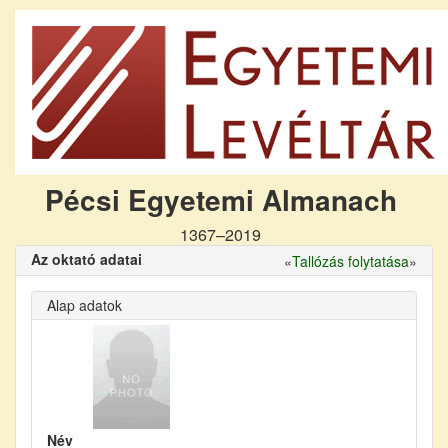
Pécsi Egyetemi Almanach
1367–2019
Az oktató adatai
«
Tallózás folytatása
»
Alap adatok
Név