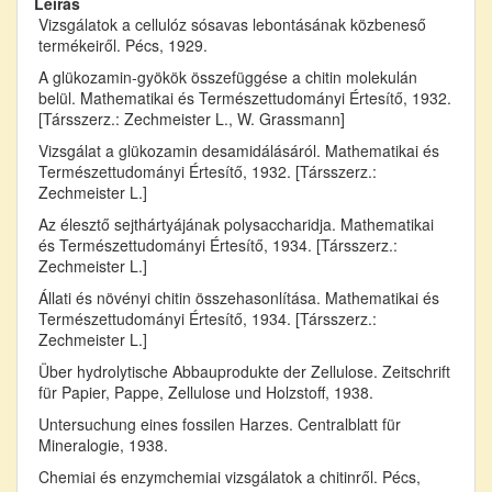
Leírás
Vizsgálatok a cellulóz sósavas lebontásának közbeneső
termékeiről. Pécs, 1929.
A glükozamin-gyökök összefüggése a chitin molekulán
belül. Mathematikai és Természettudományi Értesítő, 1932.
[Társszerz.: Zechmeister L., W. Grassmann]
Vizsgálat a glükozamin desamidálásáról. Mathematikai és
Természettudományi Értesítő, 1932. [Társszerz.:
Zechmeister L.]
Az élesztő sejthártyájának polysaccharidja. Mathematikai
és Természettudományi Értesítő, 1934. [Társszerz.:
Zechmeister L.]
Állati és növényi chitin összehasonlítása. Mathematikai és
Természettudományi Értesítő, 1934. [Társszerz.:
Zechmeister L.]
Über hydrolytische Abbauprodukte der Zellulose. Zeitschrift
für Papier, Pappe, Zellulose und Holzstoff, 1938.
Untersuchung eines fossilen Harzes. Centralblatt für
Mineralogie, 1938.
Chemiai és enzymchemiai vizsgálatok a chitinről. Pécs,