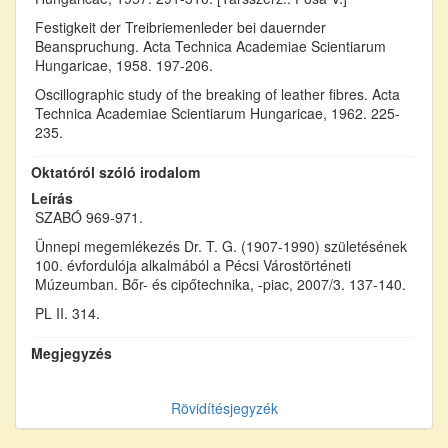
Festigkeit der Treibriemenleder bei dauernder
Beanspruchung. Acta Technica Academiae Scientiarum
Hungaricae, 1958. 197-206.
Oscillographic study of the breaking of leather fibres. Acta
Technica Academiae Scientiarum Hungaricae, 1962. 225-
235.
Oktatóról szóló irodalom
Leírás
SZABÓ 969-971.
Ünnepi megemlékezés Dr. T. G. (1907-1990) születésének
100. évfordulója alkalmából a Pécsi Várostörténeti
Múzeumban. Bőr- és cipőtechnika, -piac, 2007/3. 137-140.
PL II. 314.
Megjegyzés
Rövidítésjegyzék