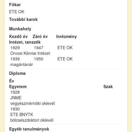
Főkar
ETE OK
További karok
Munkahely
Kezdő év
Záró év
Intézmény
Intézet, tanszék
1929
1947
ETE OK
Orvosi Kémiai Intézet
1939
1950
ETE OK
magántanár
Diploma
Év
Egyetem
Szak
1928
JNME
vegyészmérnöki oklevél
1930
ETE BNYTK
bölcsészdoktori oklevél
Egyéb tanulmányok