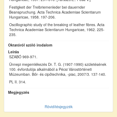
Festigkeit der Treibriemenleder bei dauernder
Beanspruchung. Acta Technica Academiae Scientiarum
Hungaricae, 1958. 197-206.
Oscillographic study of the breaking of leather fibres. Acta
Technica Academiae Scientiarum Hungaricae, 1962. 225-
235.
Oktatóról szóló irodalom
Leírás
SZABÓ 969-971.
Ünnepi megemlékezés Dr. T. G. (1907-1990) születésének
100. évfordulója alkalmából a Pécsi Várostörténeti
Múzeumban. Bőr- és cipőtechnika, -piac, 2007/3. 137-140.
PL II. 314.
Megjegyzés
Rövidítésjegyzék