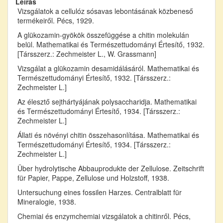
Leírás
Vizsgálatok a cellulóz sósavas lebontásának közbeneső
termékeiről. Pécs, 1929.
A glükozamin-gyökök összefüggése a chitin molekulán
belül. Mathematikai és Természettudományi Értesítő, 1932.
[Társszerz.: Zechmeister L., W. Grassmann]
Vizsgálat a glükozamin desamidálásáról. Mathematikai és
Természettudományi Értesítő, 1932. [Társszerz.:
Zechmeister L.]
Az élesztő sejthártyájának polysaccharidja. Mathematikai
és Természettudományi Értesítő, 1934. [Társszerz.:
Zechmeister L.]
Állati és növényi chitin összehasonlítása. Mathematikai és
Természettudományi Értesítő, 1934. [Társszerz.:
Zechmeister L.]
Über hydrolytische Abbauprodukte der Zellulose. Zeitschrift
für Papier, Pappe, Zellulose und Holzstoff, 1938.
Untersuchung eines fossilen Harzes. Centralblatt für
Mineralogie, 1938.
Chemiai és enzymchemiai vizsgálatok a chitinről. Pécs,