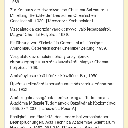
1939.
Zur Kenntnis der Hydrolyse von Chitin mit Salzsäure: 1.
Mitteilung. Berichte der Deutschen Chemischen
Gesellschaft, 1939. [Társszerz.: Zechmeister L.]
Vizsgálatok a cserzőanyagok enyvvel való kicsapásáról.
Magyar Chemiai Folyóirat, 1939.
Einführung von Stickstoff in Gerbmittel mit flüssigem
Ammoniak. Österreichischer Chemiker Zeitung, 1939.
Vizsgálatok az emulsin néhány enzymjének
chromatographikus szétválasztásáról. Magyar Chemiai
Folyóirat, 1939.
A növényi cserzésű bőrök kikészítése. Bp., 1950.
Új kémiai ellenőrző laboratóriumi módszerek a bőriparban.
Bp., 1953.
A bőr rugalmasságának mérése. Magyar Tudományos
Akadémia Műszaki Tudományok Osztályának Közleményei,
1955. 347-383. [Társszerz.: Pósa V.]
Festigkeit und Elastizität des Leders bei verschiedenen
Beanspruchungen. Acta Technica Academiae Scientiarum
Hungaricae, 1957. 291-310. [Társszerz.: Pósa V.]