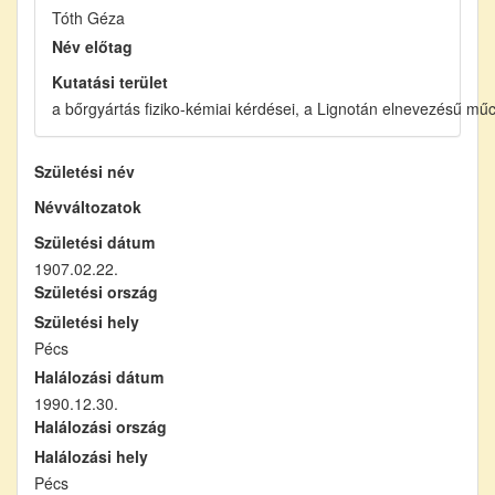
Tóth Géza
Név előtag
Kutatási terület
a bőrgyártás fiziko-kémiai kérdései, a Lignotán elnevezésű mű
Születési név
Névváltozatok
Születési dátum
1907.02.22.
Születési ország
Születési hely
Pécs
Halálozási dátum
1990.12.30.
Halálozási ország
Halálozási hely
Pécs