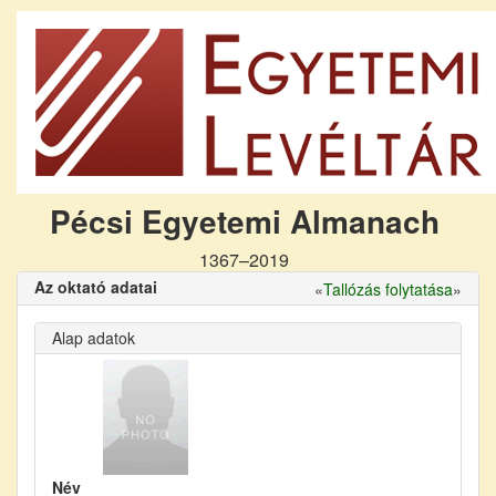
Pécsi Egyetemi Almanach
1367–2019
Az oktató adatai
«
Tallózás folytatása
»
Alap adatok
Név