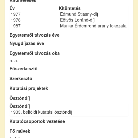
Év
Kitüntetés
1977
Edmund Stiasny-díj
1978
Eötvös Loránd-díj
1987
Munka Érdemrend arany fokozata
Egyetemről távozás éve
Nyugdíjazás éve
Egyetemről távozás oka
n. a.
Főszerkesztő
Szerkesztő
Kutatási projektek
Ösztöndíj
Ösztöndíj
1933. belföldi kutatási ösztöndíj
Kutatócsoportok vezetése
Fő művek