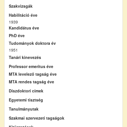
Szakvizsgák
Habilitáció éve
1939
Kandidátus éve
PhD éve
Tudományok doktora év
1951
Tanári kinevezés
Professor emeritus éve
MTA levelező tagság éve
MTA rendes tagság éve
Díszdoktori címek
Egyetemi tisztség
Tanulmányutak
Szakmai szervezeti tagságok
Kitüntetések