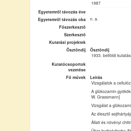
1987
Egyetemről távozás éve
n. a.
Egyetemről távozás oka
Főszerkesztő
Szerkesztő
Kutatási projektek
Ösztöndíj
Ösztöndíj
1933. belföldi kutatás
Kutatócsoportok
vezetése
Fő művek
Leírás
Vizsgálatok a cellul
A glükozamin-gyökök 
W. Grassmann]
Vizsgálat a glükozam
Az élesztő sejthártyá
Állati és növényi chi
Über hydrolytische Ab