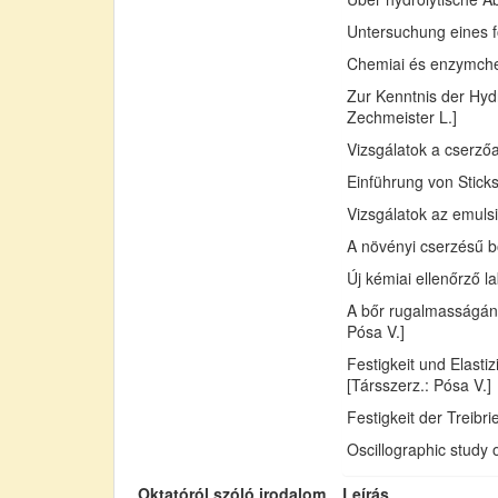
Untersuchung eines fo
Chemiai és enzymchemi
Zur Kenntnis der Hydr
Zechmeister L.]
Vizsgálatok a cserző
Einführung von Sticks
Vizsgálatok az emuls
A növényi cserzésű bő
Új kémiai ellenőrző l
A bőr rugalmasságán
Pósa V.]
Festigkeit und Elast
[Társszerz.: Pósa V.]
Festigkeit der Treib
Oscillographic study 
Oktatóról szóló irodalom
Leírás