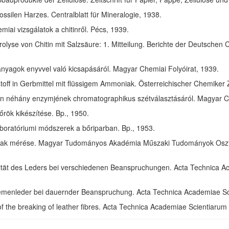
ssilen Harzes. Centralblatt für Mineralogie, 1938.
ai vizsgálatok a chitinről. Pécs, 1939.
olyse von Chitin mit Salzsäure: 1. Mitteilung. Berichte der Deutschen 
anyagok enyvvel való kicsapásáról. Magyar Chemiai Folyóirat, 1939.
toff in Gerbmittel mit flüssigem Ammoniak. Österreichischer Chemiker 
in néhány enzymjének chromatographikus szétválasztásáról. Magyar Ch
rök kikészítése. Bp., 1950.
aboratóriumi módszerek a bőriparban. Bp., 1953.
ak mérése. Magyar Tudományos Akadémia Műszaki Tudományok Osztál
izität des Leders bei verschiedenen Beanspruchungen. Acta Technica 
riemenleder bei dauernder Beanspruchung. Acta Technica Academiae S
of the breaking of leather fibres. Acta Technica Academiae Scientiaru