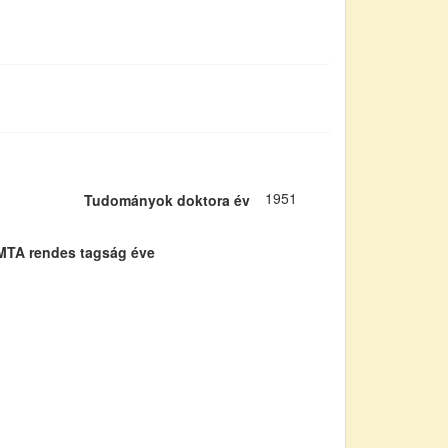
1951
Tudományok doktora év
MTA rendes tagság éve