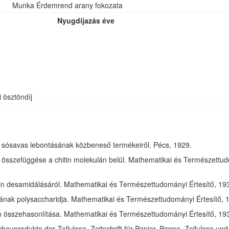
Munka Érdemrend arany fokozata
Nyugdíjazás éve
i ösztöndíj
óz sósavas lebontásának közbeneső termékeiről. Pécs, 1929.
összefüggése a chitin molekulán belül. Mathematikai és Természettudom
in desamidálásáról. Mathematikai és Természettudományi Értesítő, 1932
jának polysaccharidja. Mathematikai és Természettudományi Értesítő, 1
tin összehasonlítása. Mathematikai és Természettudományi Értesítő, 193
bauprodukte der Zellulose. Zeitschrift für Papier, Pappe, Zellulose und 