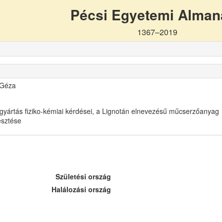
Pécsi Egyetemi Alma
1367–2019
 Géza
gyártás fiziko-kémiai kérdései, a Lignotán elnevezésű műcserzőanyag
lesztése
Születési ország
Halálozási ország