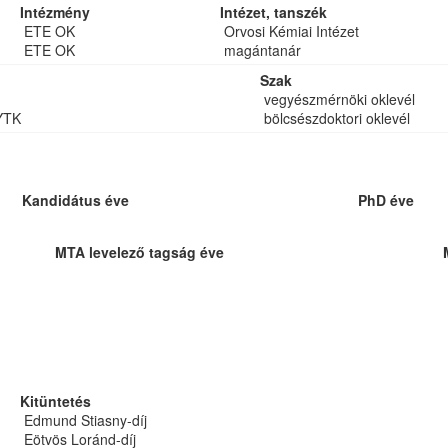
Intézmény
Intézet, tanszék
ETE OK
Orvosi Kémiai Intézet
ETE OK
magántanár
Szak
vegyészmérnöki oklevél
YTK
bölcsészdoktori oklevél
Kandidátus éve
PhD éve
MTA levelező tagság éve
Kitüntetés
Edmund Stiasny-díj
Eötvös Loránd-díj