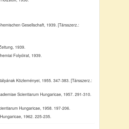
Chemischen Gesellschaft, 1939. [Társszerz.:
Zeitung, 1939.
emiai Folyóirat, 1939.
yának Közleményei, 1955. 347-383. [Társszerz.:
Academiae Scientiarum Hungaricae, 1957. 291-310.
cientiarum Hungaricae, 1958. 197-206.
m Hungaricae, 1962. 225-235.