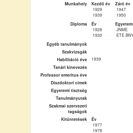
Munkahely
Kezdő év
Záró év
1929
1947
1939
1950
Diploma
Év
Egyetem
1928
JNME
1930
ETE BN
Egyéb tanulmányok
Szakvizsgák
1939
Habilitáció éve
Tanári kinevezés
Professor emeritus éve
Díszdoktori címek
Egyetemi tisztség
Tanulmányutak
Szakmai szervezeti
tagságok
Kitüntetések
Év
1977
1978