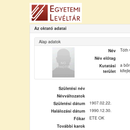
Az oktató adatai
Alap adatok
Tóth
Név
Név előtag
a bőr
Kutatási
kifej
terület
Születési név
Névváltozatok
1907.02.22.
Születési dátum
1990.12.30.
Halálozási dátum
ETE OK
Főkar
További karok