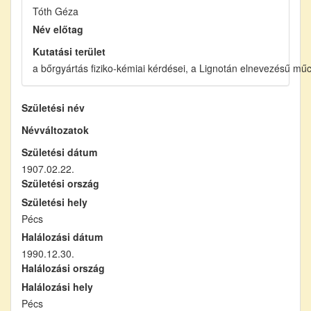
Tóth Géza
Név előtag
Kutatási terület
a bőrgyártás fiziko-kémiai kérdései, a Lignotán elnevezésű mű
Születési név
Névváltozatok
Születési dátum
1907.02.22.
Születési ország
Születési hely
Pécs
Halálozási dátum
1990.12.30.
Halálozási ország
Halálozási hely
Pécs