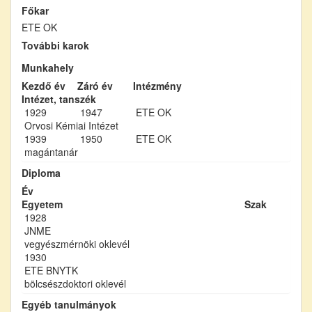
Főkar
ETE OK
További karok
Munkahely
Kezdő év
Záró év
Intézmény
Intézet, tanszék
1929
1947
ETE OK
Orvosi Kémiai Intézet
1939
1950
ETE OK
magántanár
Diploma
Év
Egyetem
Szak
1928
JNME
vegyészmérnöki oklevél
1930
ETE BNYTK
bölcsészdoktori oklevél
Egyéb tanulmányok