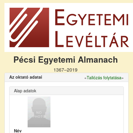
Pécsi Egyetemi Almanach
1367–2019
Az oktató adatai
«
Tallózás folytatása
»
Alap adatok
Név