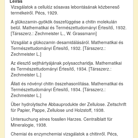
Leírás
Vizsgálatok a cellulóz sósavas lebontásának közbeneső
termékeiről. Pécs, 1929.
A glükozamin-gyökök összefüggése a chitin molekulán
belül. Mathematikai és Természettudományi Értesítő, 1932.
[Társszerz.: Zechmeister L., W. Grassmann]
Vizsgálat a glükozamin desamidálásáról. Mathematikai és
Természettudományi Értesítő, 1932. [Társszerz.:
Zechmeister L.]
Az élesztő sejthártyájának polysaccharidja. Mathematikai
és Természettudományi Értesítő, 1934. [Társszerz.:
Zechmeister L.]
Állati és növényi chitin összehasonlítása. Mathematikai és
Természettudományi Értesítő, 1934. [Társszerz.:
Zechmeister L.]
Über hydrolytische Abbauprodukte der Zellulose. Zeitschrift
für Papier, Pappe, Zellulose und Holzstoff, 1938.
Untersuchung eines fossilen Harzes. Centralblatt für
Mineralogie, 1938.
Chemiai és enzymchemiai vizsgálatok a chitinről. Pécs,