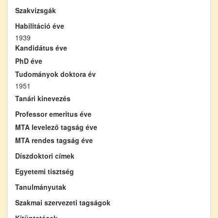
Szakvizsgák
Habilitáció éve
1939
Kandidátus éve
PhD éve
Tudományok doktora év
1951
Tanári kinevezés
Professor emeritus éve
MTA levelező tagság éve
MTA rendes tagság éve
Díszdoktori címek
Egyetemi tisztség
Tanulmányutak
Szakmai szervezeti tagságok
Kitüntetések