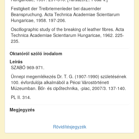
Festigkeit der Treibriemenleder bei dauernder
Beanspruchung. Acta Technica Academiae Scientiarum
Hungaricae, 1958. 197-206.
Oscillographic study of the breaking of leather fibres. Acta
Technica Academiae Scientiarum Hungaricae, 1962. 225-
235.
Oktatóról szóló irodalom
Leírás
SZABÓ 969-971.
Ünnepi megemlékezés Dr. T. G. (1907-1990) születésének
100. évfordulója alkalmából a Pécsi Várostörténeti
Múzeumban. Bőr- és cipőtechnika, -piac, 2007/3. 137-140.
PL II. 314.
Megjegyzés
Rövidítésjegyzék