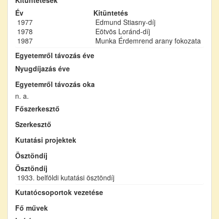
Év
Kitüntetés
1977
Edmund Stiasny-díj
1978
Eötvös Loránd-díj
1987
Munka Érdemrend arany fokozata
Egyetemről távozás éve
Nyugdíjazás éve
Egyetemről távozás oka
n. a.
Főszerkesztő
Szerkesztő
Kutatási projektek
Ösztöndíj
Ösztöndíj
1933. belföldi kutatási ösztöndíj
Kutatócsoportok vezetése
Fő művek