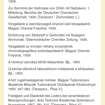
1939.
Zur Kenntnis der Hydrolyse von Chitin mit Salzsäure: 1.
Mitteilung. Berichte der Deutschen Chemischen
Gesellschaft, 1939. [Társszerz.: Zechmeister L.]
Vizsgálatok a cserzőanyagok enyvvel való kicsapásáról.
Magyar Chemiai Folyóirat, 1939.
Einführung von Stickstoff in Gerbmittel mit flüssigem
Ammoniak. Österreichischer Chemiker Zeitung, 1939.
Vizsgálatok az emulsin néhány enzymjének
chromatographikus szétválasztásáról. Magyar Chemiai
Folyóirat, 1939.
A növényi cserzésű bőrök kikészítése. Bp., 1950.
Új kémiai ellenőrző laboratóriumi módszerek a bőriparban.
Bp., 1953.
A bőr rugalmasságának mérése. Magyar Tudományos
Akadémia Műszaki Tudományok Osztályának Közleményei,
1955. 347-383. [Társszerz.: Pósa V.]
Festigkeit und Elastizität des Leders bei verschiedenen
Beanspruchungen. Acta Technica Academiae Scientiarum
Hungaricae, 1957. 291-310. [Társszerz.: Pósa V.]