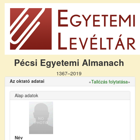
Pécsi Egyetemi Almanach
1367–2019
Az oktató adatai
«
Tallózás folytatása
»
Alap adatok
Név