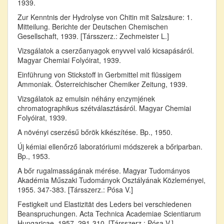
1939.
Zur Kenntnis der Hydrolyse von Chitin mit Salzsäure: 1.
Mitteilung. Berichte der Deutschen Chemischen
Gesellschaft, 1939. [Társszerz.: Zechmeister L.]
Vizsgálatok a cserzőanyagok enyvvel való kicsapásáról.
Magyar Chemiai Folyóirat, 1939.
Einführung von Stickstoff in Gerbmittel mit flüssigem
Ammoniak. Österreichischer Chemiker Zeitung, 1939.
Vizsgálatok az emulsin néhány enzymjének
chromatographikus szétválasztásáról. Magyar Chemiai
Folyóirat, 1939.
A növényi cserzésű bőrök kikészítése. Bp., 1950.
Új kémiai ellenőrző laboratóriumi módszerek a bőriparban.
Bp., 1953.
A bőr rugalmasságának mérése. Magyar Tudományos
Akadémia Műszaki Tudományok Osztályának Közleményei,
1955. 347-383. [Társszerz.: Pósa V.]
Festigkeit und Elastizität des Leders bei verschiedenen
Beanspruchungen. Acta Technica Academiae Scientiarum
Hungaricae, 1957. 291-310. [Társszerz.: Pósa V.]