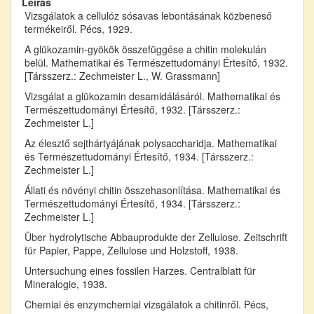
Leírás
Vizsgálatok a cellulóz sósavas lebontásának közbeneső
termékeiről. Pécs, 1929.
A glükozamin-gyökök összefüggése a chitin molekulán
belül. Mathematikai és Természettudományi Értesítő, 1932.
[Társszerz.: Zechmeister L., W. Grassmann]
Vizsgálat a glükozamin desamidálásáról. Mathematikai és
Természettudományi Értesítő, 1932. [Társszerz.:
Zechmeister L.]
Az élesztő sejthártyájának polysaccharidja. Mathematikai
és Természettudományi Értesítő, 1934. [Társszerz.:
Zechmeister L.]
Állati és növényi chitin összehasonlítása. Mathematikai és
Természettudományi Értesítő, 1934. [Társszerz.:
Zechmeister L.]
Über hydrolytische Abbauprodukte der Zellulose. Zeitschrift
für Papier, Pappe, Zellulose und Holzstoff, 1938.
Untersuchung eines fossilen Harzes. Centralblatt für
Mineralogie, 1938.
Chemiai és enzymchemiai vizsgálatok a chitinről. Pécs,