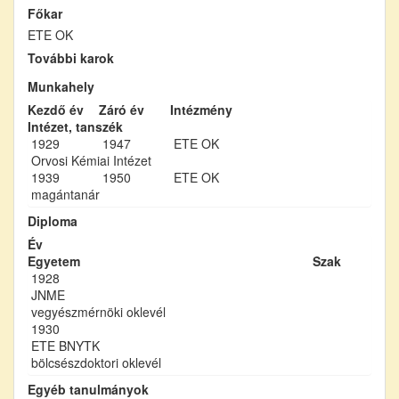
Főkar
ETE OK
További karok
Munkahely
Kezdő év
Záró év
Intézmény
Intézet, tanszék
1929
1947
ETE OK
Orvosi Kémiai Intézet
1939
1950
ETE OK
magántanár
Diploma
Év
Egyetem
Szak
1928
JNME
vegyészmérnöki oklevél
1930
ETE BNYTK
bölcsészdoktori oklevél
Egyéb tanulmányok