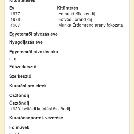
Év
Kitüntetés
1977
Edmund Stiasny-díj
1978
Eötvös Loránd-díj
1987
Munka Érdemrend arany fokozata
Egyetemről távozás éve
Nyugdíjazás éve
Egyetemről távozás oka
n. a.
Főszerkesztő
Szerkesztő
Kutatási projektek
Ösztöndíj
Ösztöndíj
1933. belföldi kutatási ösztöndíj
Kutatócsoportok vezetése
Fő művek