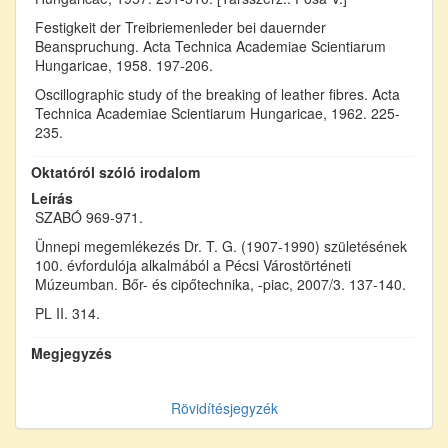
Festigkeit der Treibriemenleder bei dauernder
Beanspruchung. Acta Technica Academiae Scientiarum
Hungaricae, 1958. 197-206.
Oscillographic study of the breaking of leather fibres. Acta
Technica Academiae Scientiarum Hungaricae, 1962. 225-
235.
Oktatóról szóló irodalom
Leírás
SZABÓ 969-971.
Ünnepi megemlékezés Dr. T. G. (1907-1990) születésének
100. évfordulója alkalmából a Pécsi Várostörténeti
Múzeumban. Bőr- és cipőtechnika, -piac, 2007/3. 137-140.
PL II. 314.
Megjegyzés
Rövidítésjegyzék