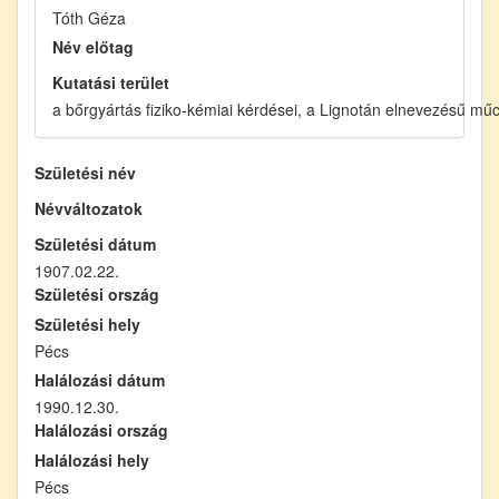
Tóth Géza
Név előtag
Kutatási terület
a bőrgyártás fiziko-kémiai kérdései, a Lignotán elnevezésű mű
Születési név
Névváltozatok
Születési dátum
1907.02.22.
Születési ország
Születési hely
Pécs
Halálozási dátum
1990.12.30.
Halálozási ország
Halálozási hely
Pécs