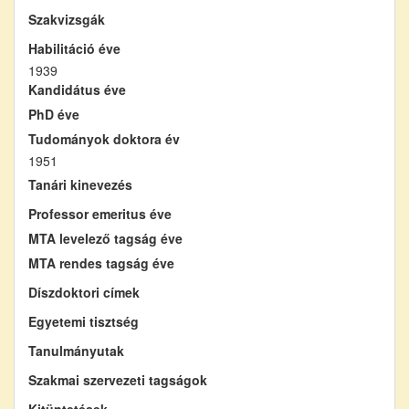
Szakvizsgák
Habilitáció éve
1939
Kandidátus éve
PhD éve
Tudományok doktora év
1951
Tanári kinevezés
Professor emeritus éve
MTA levelező tagság éve
MTA rendes tagság éve
Díszdoktori címek
Egyetemi tisztség
Tanulmányutak
Szakmai szervezeti tagságok
Kitüntetések