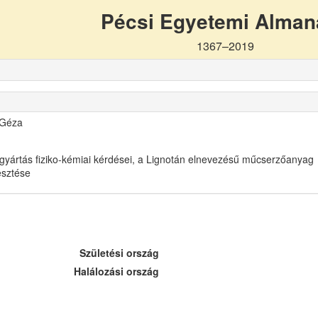
Pécsi Egyetemi Alma
1367–2019
 Géza
gyártás fiziko-kémiai kérdései, a Lignotán elnevezésű műcserzőanyag
lesztése
Születési ország
Halálozási ország