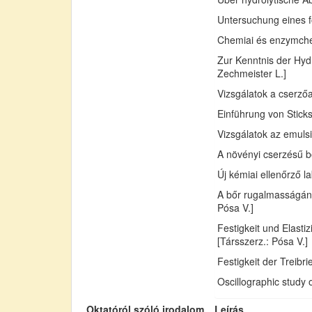
Untersuchung eines fo
Chemiai és enzymchemi
Zur Kenntnis der Hydr
Zechmeister L.]
Vizsgálatok a cserző
Einführung von Sticks
Vizsgálatok az emuls
A növényi cserzésű bő
Új kémiai ellenőrző l
A bőr rugalmasságán
Pósa V.]
Festigkeit und Elast
[Társszerz.: Pósa V.]
Festigkeit der Treib
Oscillographic study 
Oktatóról szóló irodalom
Leírás