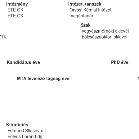
Intézmény
Intézet, tanszék
ETE OK
Orvosi Kémiai Intézet
ETE OK
magántanár
Szak
vegyészmérnöki oklevél
YTK
bölcsészdoktori oklevél
Kandidátus éve
PhD éve
MTA levelező tagság éve
Kitüntetés
Edmund Stiasny-díj
Eötvös Loránd-díj