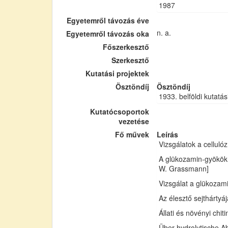
1987
Egyetemről távozás éve
n. a.
Egyetemről távozás oka
Főszerkesztő
Szerkesztő
Kutatási projektek
Ösztöndíj
Ösztöndíj
1933. belföldi kutatás
Kutatócsoportok
vezetése
Fő művek
Leírás
Vizsgálatok a cellul
A glükozamin-gyökök 
W. Grassmann]
Vizsgálat a glükozam
Az élesztő sejthártyá
Állati és növényi chi
Über hydrolytische Ab