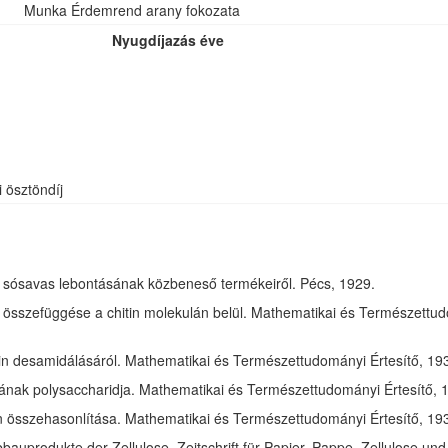
Munka Érdemrend arany fokozata
Nyugdíjazás éve
i ösztöndíj
óz sósavas lebontásának közbeneső termékeiről. Pécs, 1929.
összefüggése a chitin molekulán belül. Mathematikai és Természettudom
in desamidálásáról. Mathematikai és Természettudományi Értesítő, 1932
jának polysaccharidja. Mathematikai és Természettudományi Értesítő, 1
tin összehasonlítása. Mathematikai és Természettudományi Értesítő, 193
bauprodukte der Zellulose. Zeitschrift für Papier, Pappe, Zellulose und 