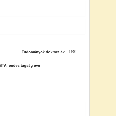
1951
Tudományok doktora év
MTA rendes tagság éve