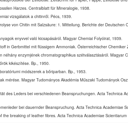
ssilen Harzes. Centralblatt für Mineralogie, 1938.
ai vizsgálatok a chitinről. Pécs, 1939.
olyse von Chitin mit Salzsäure: 1. Mitteilung. Berichte der Deutschen 
anyagok enyvvel való kicsapásáról. Magyar Chemiai Folyóirat, 1939.
toff in Gerbmittel mit flüssigem Ammoniak. Österreichischer Chemiker 
in néhány enzymjének chromatographikus szétválasztásáról. Magyar Ch
rök kikészítése. Bp., 1950.
aboratóriumi módszerek a bőriparban. Bp., 1953.
ak mérése. Magyar Tudományos Akadémia Műszaki Tudományok Osztál
izität des Leders bei verschiedenen Beanspruchungen. Acta Technica 
riemenleder bei dauernder Beanspruchung. Acta Technica Academiae S
of the breaking of leather fibres. Acta Technica Academiae Scientiaru