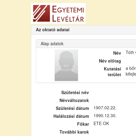
Az oktató adatai
Alap adatok
Tóth
Név
Név előtag
a bőr
Kutatási
kifej
terület
Születési név
Névváltozatok
1907.02.22.
Születési dátum
1990.12.30.
Halálozási dátum
ETE OK
Főkar
További karok