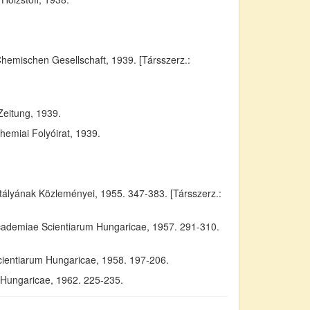
Chemischen Gesellschaft, 1939. [Társszerz.:
Zeitung, 1939.
emiai Folyóirat, 1939.
yának Közleményei, 1955. 347-383. [Társszerz.:
Academiae Scientiarum Hungaricae, 1957. 291-310.
cientiarum Hungaricae, 1958. 197-206.
m Hungaricae, 1962. 225-235.