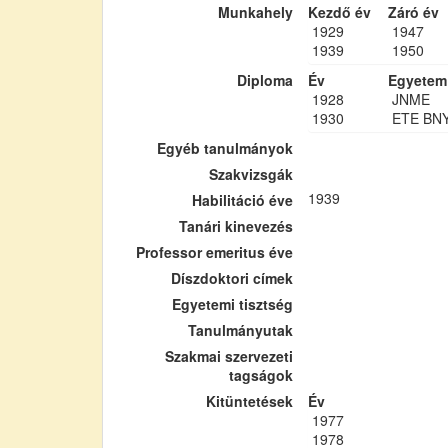
Munkahely
Kezdő év
Záró év
1929
1947
1939
1950
Diploma
Év
Egyetem
1928
JNME
1930
ETE BN
Egyéb tanulmányok
Szakvizsgák
1939
Habilitáció éve
Tanári kinevezés
Professor emeritus éve
Díszdoktori címek
Egyetemi tisztség
Tanulmányutak
Szakmai szervezeti
tagságok
Kitüntetések
Év
1977
1978