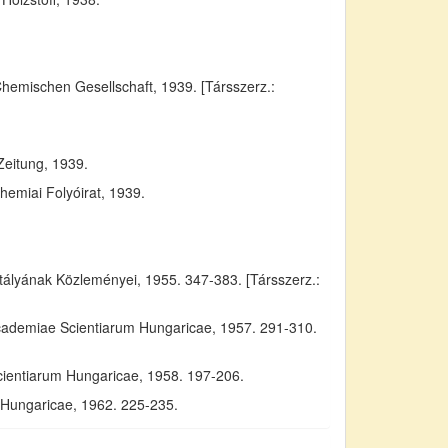
Chemischen Gesellschaft, 1939. [Társszerz.:
Zeitung, 1939.
emiai Folyóirat, 1939.
yának Közleményei, 1955. 347-383. [Társszerz.:
Academiae Scientiarum Hungaricae, 1957. 291-310.
cientiarum Hungaricae, 1958. 197-206.
m Hungaricae, 1962. 225-235.