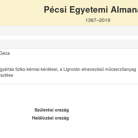
Pécsi Egyetemi Alma
1367–2019
 Géza
gyártás fiziko-kémiai kérdései, a Lignotán elnevezésű műcserzőanyag
lesztése
Születési ország
Halálozási ország