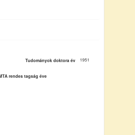
1951
Tudományok doktora év
MTA rendes tagság éve