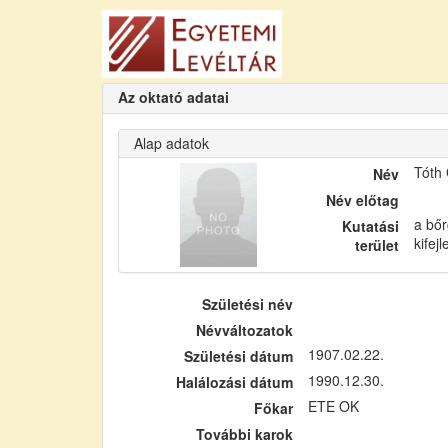
Az oktató adatai
Alap adatok
Tóth
Név
Név előtag
a bőr
Kutatási
kifej
terület
Születési név
Névváltozatok
1907.02.22.
Születési dátum
1990.12.30.
Halálozási dátum
ETE OK
Főkar
További karok