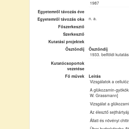
1987
Egyetemről távozás éve
n. a.
Egyetemről távozás oka
Főszerkesztő
Szerkesztő
Kutatási projektek
Ösztöndíj
Ösztöndíj
1933. belföldi kutatás
Kutatócsoportok
vezetése
Fő művek
Leírás
Vizsgálatok a cellul
A glükozamin-gyökök 
W. Grassmann]
Vizsgálat a glükozam
Az élesztő sejthártyá
Állati és növényi chi
Über hydrolytische Ab