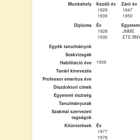
Munkahely
Kezdő év
Záró év
1929
1947
1939
1950
Diploma
Év
Egyetem
1928
JNME
1930
ETE BN
Egyéb tanulmányok
Szakvizsgák
1939
Habilitáció éve
Tanári kinevezés
Professor emeritus éve
Díszdoktori címek
Egyetemi tisztség
Tanulmányutak
Szakmai szervezeti
tagságok
Kitüntetések
Év
1977
1978