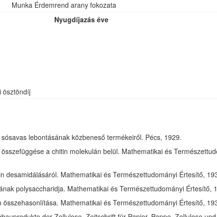
Munka Érdemrend arany fokozata
Nyugdíjazás éve
i ösztöndíj
óz sósavas lebontásának közbeneső termékeiről. Pécs, 1929.
összefüggése a chitin molekulán belül. Mathematikai és Természettudom
in desamidálásáról. Mathematikai és Természettudományi Értesítő, 1932
jának polysaccharidja. Mathematikai és Természettudományi Értesítő, 1
tin összehasonlítása. Mathematikai és Természettudományi Értesítő, 193
bauprodukte der Zellulose. Zeitschrift für Papier, Pappe, Zellulose und 