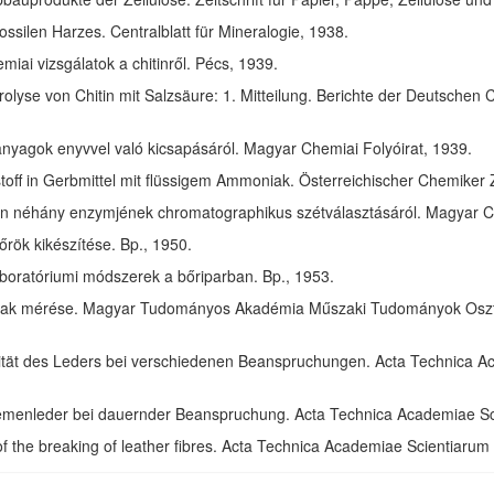
ssilen Harzes. Centralblatt für Mineralogie, 1938.
ai vizsgálatok a chitinről. Pécs, 1939.
olyse von Chitin mit Salzsäure: 1. Mitteilung. Berichte der Deutschen 
anyagok enyvvel való kicsapásáról. Magyar Chemiai Folyóirat, 1939.
toff in Gerbmittel mit flüssigem Ammoniak. Österreichischer Chemiker 
in néhány enzymjének chromatographikus szétválasztásáról. Magyar Ch
rök kikészítése. Bp., 1950.
aboratóriumi módszerek a bőriparban. Bp., 1953.
ak mérése. Magyar Tudományos Akadémia Műszaki Tudományok Osztál
izität des Leders bei verschiedenen Beanspruchungen. Acta Technica 
riemenleder bei dauernder Beanspruchung. Acta Technica Academiae S
of the breaking of leather fibres. Acta Technica Academiae Scientiaru