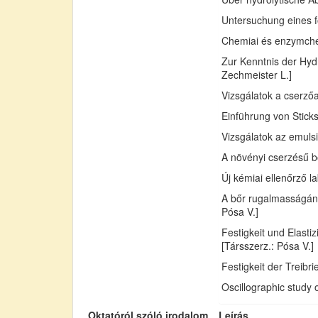
Untersuchung eines fo
Chemiai és enzymchemi
Zur Kenntnis der Hydr
Zechmeister L.]
Vizsgálatok a cserző
Einführung von Sticks
Vizsgálatok az emuls
A növényi cserzésű bő
Új kémiai ellenőrző l
A bőr rugalmasságán
Pósa V.]
Festigkeit und Elast
[Társszerz.: Pósa V.]
Festigkeit der Treib
Oscillographic study 
Oktatóról szóló irodalom
Leírás