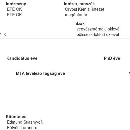
Intézmény
Intézet, tanszék
ETE OK
Orvosi Kémiai Intézet
ETE OK
magántanár
Szak
vegyészmérnöki oklevél
YTK
bölcsészdoktori oklevél
Kandidátus éve
PhD éve
MTA levelező tagság éve
Kitüntetés
Edmund Stiasny-díj
Eötvös Loránd-díj