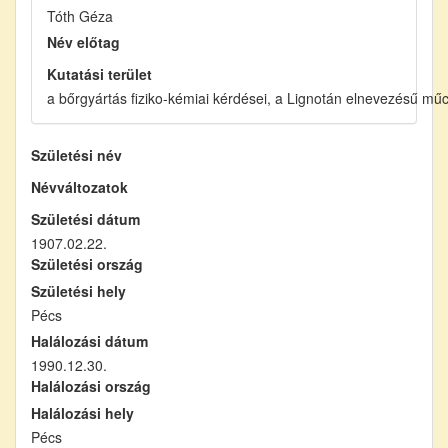
Tóth Géza
Név előtag
Kutatási terület
a bőrgyártás fiziko-kémiai kérdései, a Lignotán elnevezésű mű
Születési név
Névváltozatok
Születési dátum
1907.02.22.
Születési ország
Születési hely
Pécs
Halálozási dátum
1990.12.30.
Halálozási ország
Halálozási hely
Pécs