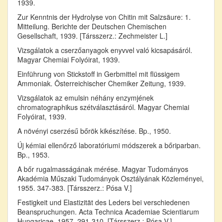
1939.
Zur Kenntnis der Hydrolyse von Chitin mit Salzsäure: 1.
Mitteilung. Berichte der Deutschen Chemischen
Gesellschaft, 1939. [Társszerz.: Zechmeister L.]
Vizsgálatok a cserzőanyagok enyvvel való kicsapásáról.
Magyar Chemiai Folyóirat, 1939.
Einführung von Stickstoff in Gerbmittel mit flüssigem
Ammoniak. Österreichischer Chemiker Zeitung, 1939.
Vizsgálatok az emulsin néhány enzymjének
chromatographikus szétválasztásáról. Magyar Chemiai
Folyóirat, 1939.
A növényi cserzésű bőrök kikészítése. Bp., 1950.
Új kémiai ellenőrző laboratóriumi módszerek a bőriparban.
Bp., 1953.
A bőr rugalmasságának mérése. Magyar Tudományos
Akadémia Műszaki Tudományok Osztályának Közleményei,
1955. 347-383. [Társszerz.: Pósa V.]
Festigkeit und Elastizität des Leders bei verschiedenen
Beanspruchungen. Acta Technica Academiae Scientiarum
Hungaricae, 1957. 291-310. [Társszerz.: Pósa V.]