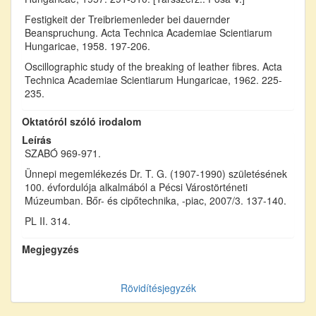
Festigkeit der Treibriemenleder bei dauernder
Beanspruchung. Acta Technica Academiae Scientiarum
Hungaricae, 1958. 197-206.
Oscillographic study of the breaking of leather fibres. Acta
Technica Academiae Scientiarum Hungaricae, 1962. 225-
235.
Oktatóról szóló irodalom
Leírás
SZABÓ 969-971.
Ünnepi megemlékezés Dr. T. G. (1907-1990) születésének
100. évfordulója alkalmából a Pécsi Várostörténeti
Múzeumban. Bőr- és cipőtechnika, -piac, 2007/3. 137-140.
PL II. 314.
Megjegyzés
Rövidítésjegyzék