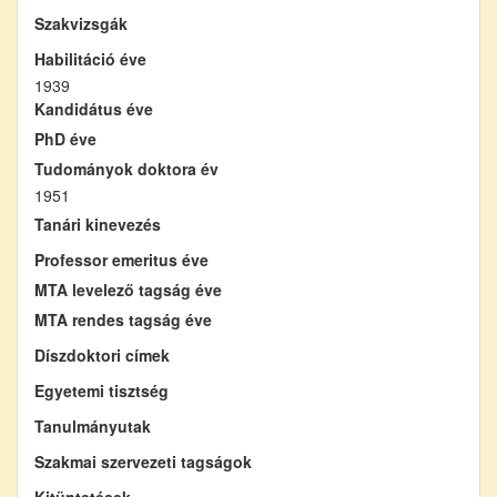
Szakvizsgák
Habilitáció éve
1939
Kandidátus éve
PhD éve
Tudományok doktora év
1951
Tanári kinevezés
Professor emeritus éve
MTA levelező tagság éve
MTA rendes tagság éve
Díszdoktori címek
Egyetemi tisztség
Tanulmányutak
Szakmai szervezeti tagságok
Kitüntetések