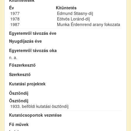
Év
Kitüntetés
1977
Edmund Stiasny-díj
1978
Eötvös Loránd-díj
1987
Munka Érdemrend arany fokozata
Egyetemről távozás éve
Nyugdíjazás éve
Egyetemről távozás oka
n. a.
Főszerkesztő
Szerkesztő
Kutatási projektek
Ösztöndíj
Ösztöndíj
1933. belföldi kutatási ösztöndíj
Kutatócsoportok vezetése
Fő művek