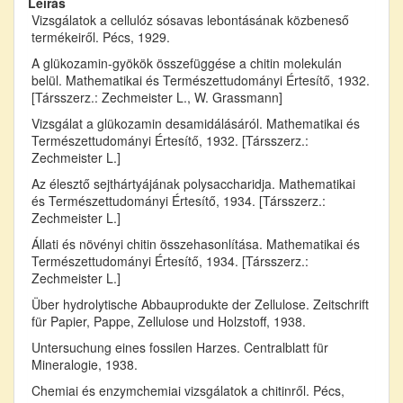
Leírás
Vizsgálatok a cellulóz sósavas lebontásának közbeneső
termékeiről. Pécs, 1929.
A glükozamin-gyökök összefüggése a chitin molekulán
belül. Mathematikai és Természettudományi Értesítő, 1932.
[Társszerz.: Zechmeister L., W. Grassmann]
Vizsgálat a glükozamin desamidálásáról. Mathematikai és
Természettudományi Értesítő, 1932. [Társszerz.:
Zechmeister L.]
Az élesztő sejthártyájának polysaccharidja. Mathematikai
és Természettudományi Értesítő, 1934. [Társszerz.:
Zechmeister L.]
Állati és növényi chitin összehasonlítása. Mathematikai és
Természettudományi Értesítő, 1934. [Társszerz.:
Zechmeister L.]
Über hydrolytische Abbauprodukte der Zellulose. Zeitschrift
für Papier, Pappe, Zellulose und Holzstoff, 1938.
Untersuchung eines fossilen Harzes. Centralblatt für
Mineralogie, 1938.
Chemiai és enzymchemiai vizsgálatok a chitinről. Pécs,