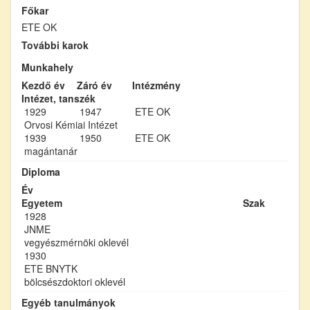
Főkar
ETE OK
További karok
Munkahely
Kezdő év
Záró év
Intézmény
Intézet, tanszék
1929
1947
ETE OK
Orvosi Kémiai Intézet
1939
1950
ETE OK
magántanár
Diploma
Év
Egyetem
Szak
1928
JNME
vegyészmérnöki oklevél
1930
ETE BNYTK
bölcsészdoktori oklevél
Egyéb tanulmányok