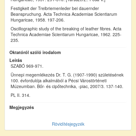
Festigkeit der Treibriemenleder bei dauernder
Beanspruchung. Acta Technica Academiae Scientiarum
Hungaricae, 1958. 197-206.
Oscillographic study of the breaking of leather fibres. Acta
Technica Academiae Scientiarum Hungaricae, 1962. 225-
235.
Oktatóról szóló irodalom
Leírás
SZABÓ 969-971.
Ünnepi megemlékezés Dr. T. G. (1907-1990) születésének
100. évfordulója alkalmából a Pécsi Várostörténeti
Múzeumban. Bőr- és cipőtechnika, -piac, 2007/3. 137-140.
PL II. 314.
Megjegyzés
Rövidítésjegyzék