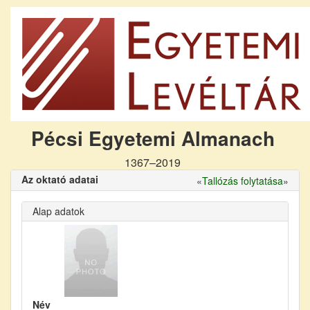
Pécsi Egyetemi Almanach
1367–2019
Az oktató adatai
«
Tallózás folytatása
»
Alap adatok
Név