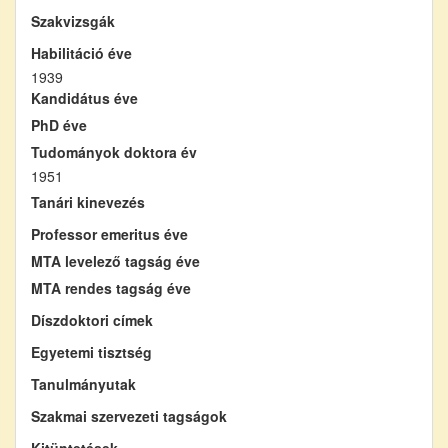
Szakvizsgák
Habilitáció éve
1939
Kandidátus éve
PhD éve
Tudományok doktora év
1951
Tanári kinevezés
Professor emeritus éve
MTA levelező tagság éve
MTA rendes tagság éve
Díszdoktori címek
Egyetemi tisztség
Tanulmányutak
Szakmai szervezeti tagságok
Kitüntetések