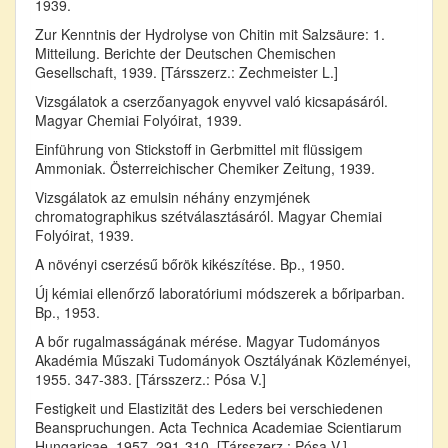
1939.
Zur Kenntnis der Hydrolyse von Chitin mit Salzsäure: 1.
Mitteilung. Berichte der Deutschen Chemischen
Gesellschaft, 1939. [Társszerz.: Zechmeister L.]
Vizsgálatok a cserzőanyagok enyvvel való kicsapásáról.
Magyar Chemiai Folyóirat, 1939.
Einführung von Stickstoff in Gerbmittel mit flüssigem
Ammoniak. Österreichischer Chemiker Zeitung, 1939.
Vizsgálatok az emulsin néhány enzymjének
chromatographikus szétválasztásáról. Magyar Chemiai
Folyóirat, 1939.
A növényi cserzésű bőrök kikészítése. Bp., 1950.
Új kémiai ellenőrző laboratóriumi módszerek a bőriparban.
Bp., 1953.
A bőr rugalmasságának mérése. Magyar Tudományos
Akadémia Műszaki Tudományok Osztályának Közleményei,
1955. 347-383. [Társszerz.: Pósa V.]
Festigkeit und Elastizität des Leders bei verschiedenen
Beanspruchungen. Acta Technica Academiae Scientiarum
Hungaricae, 1957. 291-310. [Társszerz.: Pósa V.]