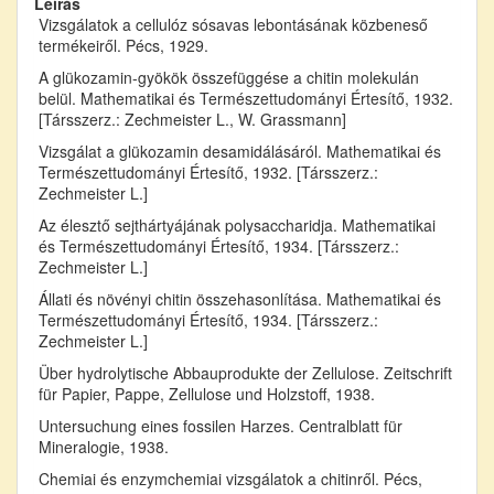
Leírás
Vizsgálatok a cellulóz sósavas lebontásának közbeneső
termékeiről. Pécs, 1929.
A glükozamin-gyökök összefüggése a chitin molekulán
belül. Mathematikai és Természettudományi Értesítő, 1932.
[Társszerz.: Zechmeister L., W. Grassmann]
Vizsgálat a glükozamin desamidálásáról. Mathematikai és
Természettudományi Értesítő, 1932. [Társszerz.:
Zechmeister L.]
Az élesztő sejthártyájának polysaccharidja. Mathematikai
és Természettudományi Értesítő, 1934. [Társszerz.:
Zechmeister L.]
Állati és növényi chitin összehasonlítása. Mathematikai és
Természettudományi Értesítő, 1934. [Társszerz.:
Zechmeister L.]
Über hydrolytische Abbauprodukte der Zellulose. Zeitschrift
für Papier, Pappe, Zellulose und Holzstoff, 1938.
Untersuchung eines fossilen Harzes. Centralblatt für
Mineralogie, 1938.
Chemiai és enzymchemiai vizsgálatok a chitinről. Pécs,