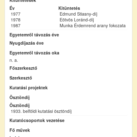
Év
Kitüntetés
1977
Edmund Stiasny-díj
1978
Eötvös Loránd-díj
1987
Munka Érdemrend arany fokozata
Egyetemről távozás éve
Nyugdíjazás éve
Egyetemről távozás oka
n. a.
Főszerkesztő
Szerkesztő
Kutatási projektek
Ösztöndíj
Ösztöndíj
1933. belföldi kutatási ösztöndíj
Kutatócsoportok vezetése
Fő művek