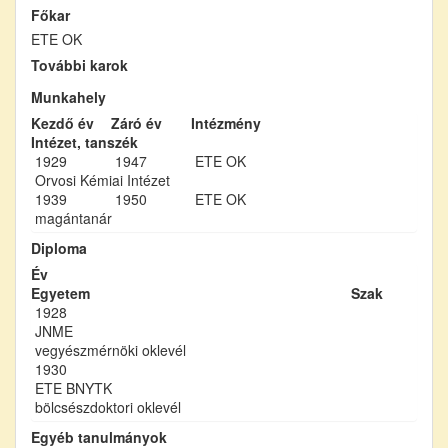
Főkar
ETE OK
További karok
Munkahely
Kezdő év
Záró év
Intézmény
Intézet, tanszék
1929
1947
ETE OK
Orvosi Kémiai Intézet
1939
1950
ETE OK
magántanár
Diploma
Év
Egyetem
Szak
1928
JNME
vegyészmérnöki oklevél
1930
ETE BNYTK
bölcsészdoktori oklevél
Egyéb tanulmányok