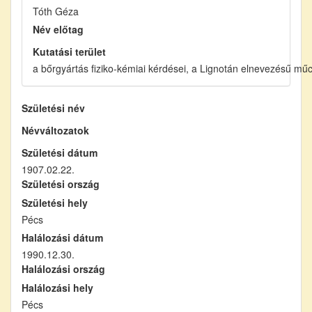
Tóth Géza
Név előtag
Kutatási terület
a bőrgyártás fiziko-kémiai kérdései, a Lignotán elnevezésű mű
Születési név
Névváltozatok
Születési dátum
1907.02.22.
Születési ország
Születési hely
Pécs
Halálozási dátum
1990.12.30.
Halálozási ország
Halálozási hely
Pécs