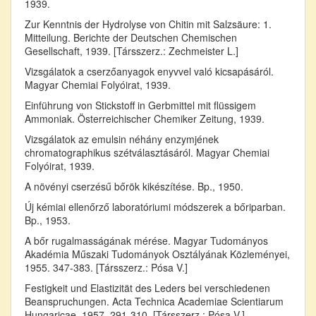
1939.
Zur Kenntnis der Hydrolyse von Chitin mit Salzsäure: 1.
Mitteilung. Berichte der Deutschen Chemischen
Gesellschaft, 1939. [Társszerz.: Zechmeister L.]
Vizsgálatok a cserzőanyagok enyvvel való kicsapásáról.
Magyar Chemiai Folyóirat, 1939.
Einführung von Stickstoff in Gerbmittel mit flüssigem
Ammoniak. Österreichischer Chemiker Zeitung, 1939.
Vizsgálatok az emulsin néhány enzymjének
chromatographikus szétválasztásáról. Magyar Chemiai
Folyóirat, 1939.
A növényi cserzésű bőrök kikészítése. Bp., 1950.
Új kémiai ellenőrző laboratóriumi módszerek a bőriparban.
Bp., 1953.
A bőr rugalmasságának mérése. Magyar Tudományos
Akadémia Műszaki Tudományok Osztályának Közleményei,
1955. 347-383. [Társszerz.: Pósa V.]
Festigkeit und Elastizität des Leders bei verschiedenen
Beanspruchungen. Acta Technica Academiae Scientiarum
Hungaricae, 1957. 291-310. [Társszerz.: Pósa V.]