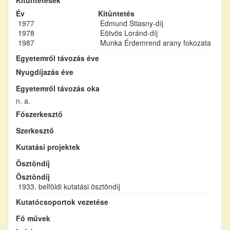
Év
Kitüntetés
1977
Edmund Stiasny-díj
1978
Eötvös Loránd-díj
1987
Munka Érdemrend arany fokozata
Egyetemről távozás éve
Nyugdíjazás éve
Egyetemről távozás oka
n. a.
Főszerkesztő
Szerkesztő
Kutatási projektek
Ösztöndíj
Ösztöndíj
1933. belföldi kutatási ösztöndíj
Kutatócsoportok vezetése
Fő művek