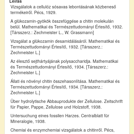
Leírás
Vizsgálatok a cellulóz sósavas lebontásának közbeneső
termékeiről. Pécs, 1929.
A glükozamin-gyökök összefüggése a chitin molekulán
belül. Mathematikai és Természettudományi Értesítő, 1932.
[Társszerz.: Zechmeister L., W. Grassmann]
Vizsgálat a glükozamin desamidálásáról. Mathematikai és
Természettudományi Értesítő, 1932. [Társszerz.:
Zechmeister L.]
Az élesztő sejthártyájának polysaccharidja. Mathematikai
és Természettudományi Értesítő, 1934. [Társszerz.:
Zechmeister L.]
Állati és növényi chitin összehasonlítása. Mathematikai és
Természettudományi Értesítő, 1934. [Társszerz.:
Zechmeister L.]
Über hydrolytische Abbauprodukte der Zellulose. Zeitschrift
für Papier, Pappe, Zellulose und Holzstoff, 1938.
Untersuchung eines fossilen Harzes. Centralblatt für
Mineralogie, 1938.
Chemiai és enzymchemiai vizsgálatok a chitinről. Pécs,