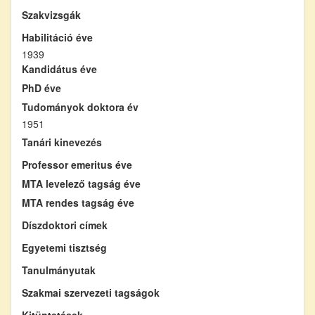
Szakvizsgák
Habilitáció éve
1939
Kandidátus éve
PhD éve
Tudományok doktora év
1951
Tanári kinevezés
Professor emeritus éve
MTA levelező tagság éve
MTA rendes tagság éve
Díszdoktori címek
Egyetemi tisztség
Tanulmányutak
Szakmai szervezeti tagságok
Kitüntetések