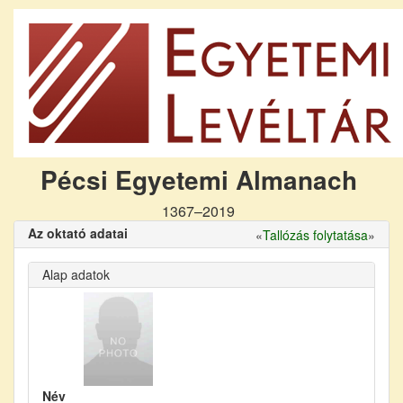
Pécsi Egyetemi Almanach
1367–2019
Az oktató adatai
«
Tallózás folytatása
»
Alap adatok
Név