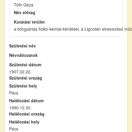
Tóth Géza
Név előtag
Kutatási terület
a bőrgyártás fiziko-kémiai kérdései, a Lignotán elnevezésű mű
Születési név
Névváltozatok
Születési dátum
1907.02.22.
Születési ország
Születési hely
Pécs
Halálozási dátum
1990.12.30.
Halálozási ország
Halálozási hely
Pécs