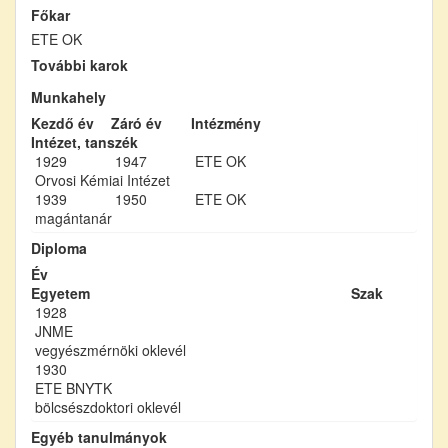
Főkar
ETE OK
További karok
Munkahely
Kezdő év
Záró év
Intézmény
Intézet, tanszék
1929
1947
ETE OK
Orvosi Kémiai Intézet
1939
1950
ETE OK
magántanár
Diploma
Év
Egyetem
Szak
1928
JNME
vegyészmérnöki oklevél
1930
ETE BNYTK
bölcsészdoktori oklevél
Egyéb tanulmányok