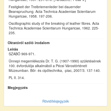
Festigkeit der Treibriemenleder bei dauernder
Beanspruchung. Acta Technica Academiae Scientiarum
Hungaricae, 1958. 197-206.
Oscillographic study of the breaking of leather fibres. Acta
Technica Academiae Scientiarum Hungaricae, 1962. 225-
235.
Oktatóról szóló irodalom
Leírás
SZABÓ 969-971.
Ünnepi megemlékezés Dr. T. G. (1907-1990) születésének
100. évfordulója alkalmából a Pécsi Várostörténeti
Múzeumban. Bőr- és cipőtechnika, -piac, 2007/3. 137-140.
PL II. 314.
Megjegyzés
Rövidítésjegyzék