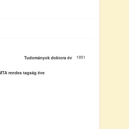
1951
Tudományok doktora év
MTA rendes tagság éve