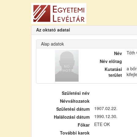
Az oktató adatai
Alap adatok
Tóth
Név
Név előtag
a bőr
Kutatási
kifej
terület
Születési név
Névváltozatok
1907.02.22.
Születési dátum
1990.12.30.
Halálozási dátum
ETE OK
Főkar
További karok