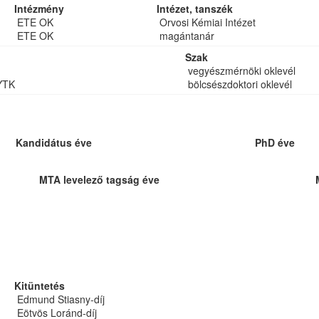
Intézmény
Intézet, tanszék
ETE OK
Orvosi Kémiai Intézet
ETE OK
magántanár
Szak
vegyészmérnöki oklevél
YTK
bölcsészdoktori oklevél
Kandidátus éve
PhD éve
MTA levelező tagság éve
Kitüntetés
Edmund Stiasny-díj
Eötvös Loránd-díj