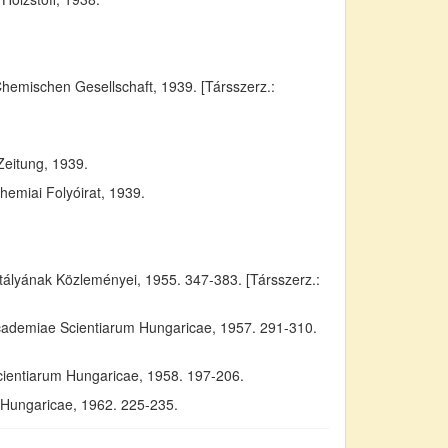
Chemischen Gesellschaft, 1939. [Társszerz.:
Zeitung, 1939.
emiai Folyóirat, 1939.
yának Közleményei, 1955. 347-383. [Társszerz.:
Academiae Scientiarum Hungaricae, 1957. 291-310.
cientiarum Hungaricae, 1958. 197-206.
m Hungaricae, 1962. 225-235.