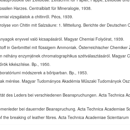
ssilen Harzes. Centralblatt für Mineralogie, 1938.
ai vizsgálatok a chitinről. Pécs, 1939.
olyse von Chitin mit Salzsäure: 1. Mitteilung. Berichte der Deutschen 
anyagok enyvvel való kicsapásáról. Magyar Chemiai Folyóirat, 1939.
toff in Gerbmittel mit flüssigem Ammoniak. Österreichischer Chemiker 
in néhány enzymjének chromatographikus szétválasztásáról. Magyar Ch
rök kikészítése. Bp., 1950.
aboratóriumi módszerek a bőriparban. Bp., 1953.
ak mérése. Magyar Tudományos Akadémia Műszaki Tudományok Osztál
izität des Leders bei verschiedenen Beanspruchungen. Acta Technica 
riemenleder bei dauernder Beanspruchung. Acta Technica Academiae S
of the breaking of leather fibres. Acta Technica Academiae Scientiaru