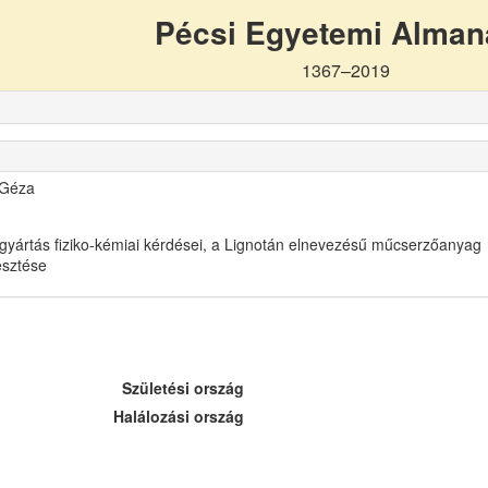
Pécsi Egyetemi Alma
1367–2019
 Géza
gyártás fiziko-kémiai kérdései, a Lignotán elnevezésű műcserzőanyag
lesztése
Születési ország
Halálozási ország