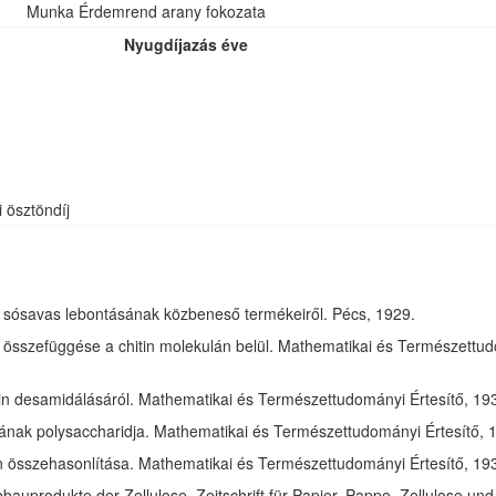
Munka Érdemrend arany fokozata
Nyugdíjazás éve
i ösztöndíj
óz sósavas lebontásának közbeneső termékeiről. Pécs, 1929.
összefüggése a chitin molekulán belül. Mathematikai és Természettudom
in desamidálásáról. Mathematikai és Természettudományi Értesítő, 1932
jának polysaccharidja. Mathematikai és Természettudományi Értesítő, 1
tin összehasonlítása. Mathematikai és Természettudományi Értesítő, 193
bauprodukte der Zellulose. Zeitschrift für Papier, Pappe, Zellulose und 