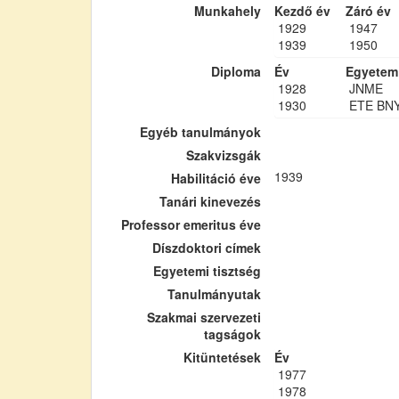
Munkahely
Kezdő év
Záró év
1929
1947
1939
1950
Diploma
Év
Egyetem
1928
JNME
1930
ETE BN
Egyéb tanulmányok
Szakvizsgák
1939
Habilitáció éve
Tanári kinevezés
Professor emeritus éve
Díszdoktori címek
Egyetemi tisztség
Tanulmányutak
Szakmai szervezeti
tagságok
Kitüntetések
Év
1977
1978