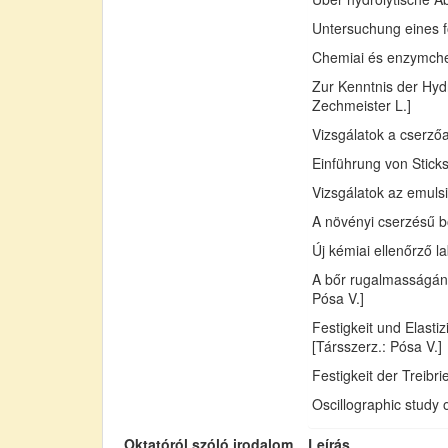
Untersuchung eines fo
Chemiai és enzymchemi
Zur Kenntnis der Hydr
Zechmeister L.]
Vizsgálatok a cserző
Einführung von Sticks
Vizsgálatok az emuls
A növényi cserzésű bő
Új kémiai ellenőrző l
A bőr rugalmasságán
Pósa V.]
Festigkeit und Elast
[Társszerz.: Pósa V.]
Festigkeit der Treib
Oscillographic study 
Oktatóról szóló irodalom
Leírás