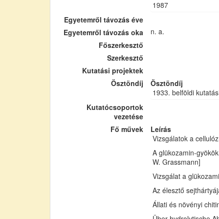
1987
Egyetemről távozás éve
n. a.
Egyetemről távozás oka
Főszerkesztő
Szerkesztő
Kutatási projektek
Ösztöndíj
Ösztöndíj
1933. belföldi kutatás
Kutatócsoportok
vezetése
Fő művek
Leírás
Vizsgálatok a cellul
A glükozamin-gyökök 
W. Grassmann]
Vizsgálat a glükozam
Az élesztő sejthártyá
Állati és növényi chi
Über hydrolytische Ab