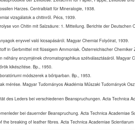
ssilen Harzes. Centralblatt für Mineralogie, 1938.
ai vizsgálatok a chitinről. Pécs, 1939.
olyse von Chitin mit Salzsäure: 1. Mitteilung. Berichte der Deutschen 
anyagok enyvvel való kicsapásáról. Magyar Chemiai Folyóirat, 1939.
toff in Gerbmittel mit flüssigem Ammoniak. Österreichischer Chemiker 
in néhány enzymjének chromatographikus szétválasztásáról. Magyar Ch
rök kikészítése. Bp., 1950.
aboratóriumi módszerek a bőriparban. Bp., 1953.
ak mérése. Magyar Tudományos Akadémia Műszaki Tudományok Osztál
izität des Leders bei verschiedenen Beanspruchungen. Acta Technica 
riemenleder bei dauernder Beanspruchung. Acta Technica Academiae S
of the breaking of leather fibres. Acta Technica Academiae Scientiaru