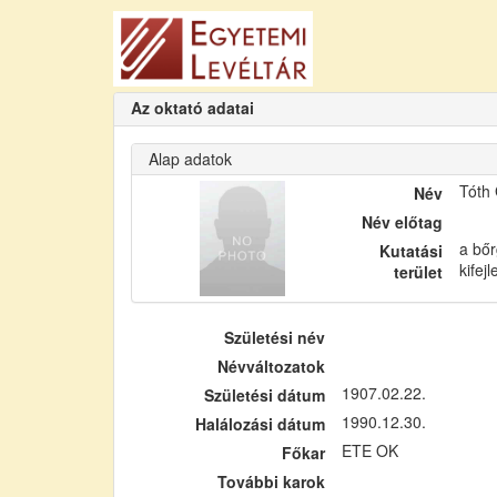
Az oktató adatai
Alap adatok
Tóth
Név
Név előtag
a bőr
Kutatási
kifej
terület
Születési név
Névváltozatok
1907.02.22.
Születési dátum
1990.12.30.
Halálozási dátum
ETE OK
Főkar
További karok