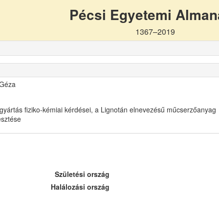
Pécsi Egyetemi Alma
1367–2019
 Géza
gyártás fiziko-kémiai kérdései, a Lignotán elnevezésű műcserzőanyag
lesztése
Születési ország
Halálozási ország