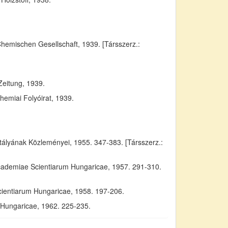
Chemischen Gesellschaft, 1939. [Társszerz.:
Zeitung, 1939.
emiai Folyóirat, 1939.
yának Közleményei, 1955. 347-383. [Társszerz.:
Academiae Scientiarum Hungaricae, 1957. 291-310.
cientiarum Hungaricae, 1958. 197-206.
m Hungaricae, 1962. 225-235.