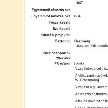
1987
Egyetemről távozás éve
n. a.
Egyetemről távozás oka
Főszerkesztő
Szerkesztő
Kutatási projektek
Ösztöndíj
Ösztöndíj
1933. belföldi kutatás
Kutatócsoportok
vezetése
Fő művek
Leírás
Vizsgálatok a cellul
A glükozamin-gyökök 
W. Grassmann]
Vizsgálat a glükozam
Az élesztő sejthártyá
Állati és növényi chi
Über hydrolytische Ab