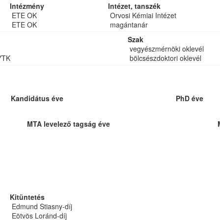
Intézmény
Intézet, tanszék
ETE OK
Orvosi Kémiai Intézet
ETE OK
magántanár
Szak
vegyészmérnöki oklevél
YTK
bölcsészdoktori oklevél
Kandidátus éve
PhD éve
MTA levelező tagság éve
Kitüntetés
Edmund Stiasny-díj
Eötvös Loránd-díj