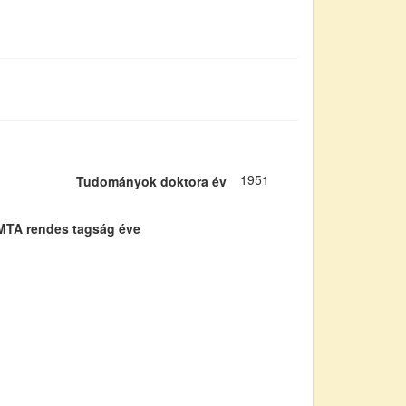
1951
Tudományok doktora év
MTA rendes tagság éve