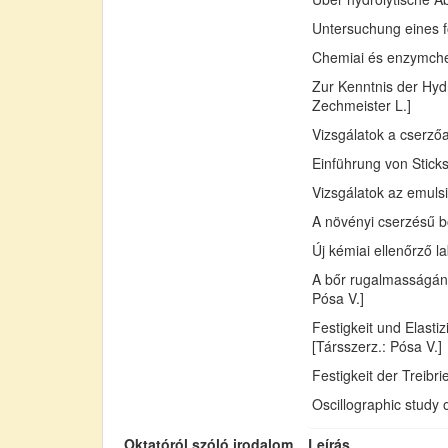
Untersuchung eines fo
Chemiai és enzymchemi
Zur Kenntnis der Hydr
Zechmeister L.]
Vizsgálatok a cserző
Einführung von Sticks
Vizsgálatok az emuls
A növényi cserzésű bő
Új kémiai ellenőrző l
A bőr rugalmasságán
Pósa V.]
Festigkeit und Elast
[Társszerz.: Pósa V.]
Festigkeit der Treib
Oscillographic study 
Oktatóról szóló irodalom
Leírás