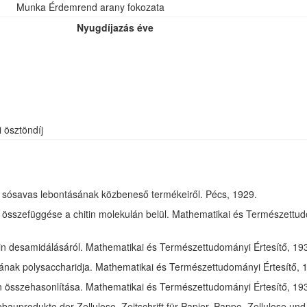
Munka Érdemrend arany fokozata
Nyugdíjazás éve
i ösztöndíj
óz sósavas lebontásának közbeneső termékeiről. Pécs, 1929.
összefüggése a chitin molekulán belül. Mathematikai és Természettudom
in desamidálásáról. Mathematikai és Természettudományi Értesítő, 1932
jának polysaccharidja. Mathematikai és Természettudományi Értesítő, 1
tin összehasonlítása. Mathematikai és Természettudományi Értesítő, 193
bauprodukte der Zellulose. Zeitschrift für Papier, Pappe, Zellulose und 