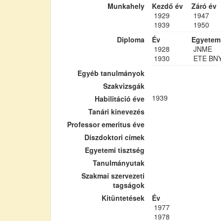
Munkahely
Kezdő év
Záró év
1929
1947
1939
1950
Diploma
Év
Egyetem
1928
JNME
1930
ETE BN
Egyéb tanulmányok
Szakvizsgák
1939
Habilitáció éve
Tanári kinevezés
Professor emeritus éve
Díszdoktori címek
Egyetemi tisztség
Tanulmányutak
Szakmai szervezeti
tagságok
Kitüntetések
Év
1977
1978