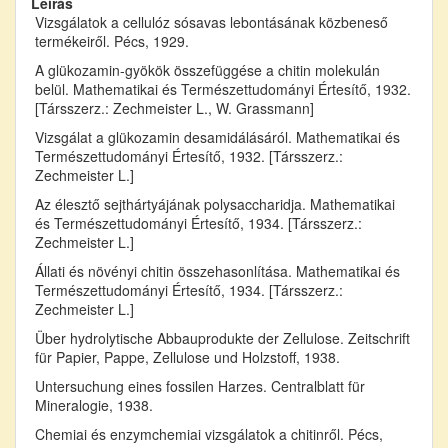
Leírás
Vizsgálatok a cellulóz sósavas lebontásának közbeneső
termékeiről. Pécs, 1929.
A glükozamin-gyökök összefüggése a chitin molekulán
belül. Mathematikai és Természettudományi Értesítő, 1932.
[Társszerz.: Zechmeister L., W. Grassmann]
Vizsgálat a glükozamin desamidálásáról. Mathematikai és
Természettudományi Értesítő, 1932. [Társszerz.:
Zechmeister L.]
Az élesztő sejthártyájának polysaccharidja. Mathematikai
és Természettudományi Értesítő, 1934. [Társszerz.:
Zechmeister L.]
Állati és növényi chitin összehasonlítása. Mathematikai és
Természettudományi Értesítő, 1934. [Társszerz.:
Zechmeister L.]
Über hydrolytische Abbauprodukte der Zellulose. Zeitschrift
für Papier, Pappe, Zellulose und Holzstoff, 1938.
Untersuchung eines fossilen Harzes. Centralblatt für
Mineralogie, 1938.
Chemiai és enzymchemiai vizsgálatok a chitinről. Pécs,