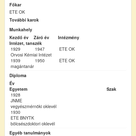
Főkar
ETE OK
További karok
Munkahely
Kezdő év
Záró év
Intézmény
Intézet, tanszék
1929
1947
ETE OK
Orvosi Kémiai Intézet
1939
1950
ETE OK
magántanár
Diploma
Év
Egyetem
Szak
1928
JNME
vegyészmérnöki oklevél
1930
ETE BNYTK
bölcsészdoktori oklevél
Egyéb tanulmányok