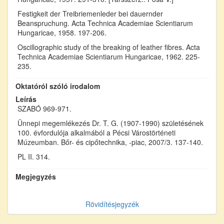
Festigkeit der Treibriemenleder bei dauernder
Beanspruchung. Acta Technica Academiae Scientiarum
Hungaricae, 1958. 197-206.
Oscillographic study of the breaking of leather fibres. Acta
Technica Academiae Scientiarum Hungaricae, 1962. 225-
235.
Oktatóról szóló irodalom
Leírás
SZABÓ 969-971.
Ünnepi megemlékezés Dr. T. G. (1907-1990) születésének
100. évfordulója alkalmából a Pécsi Várostörténeti
Múzeumban. Bőr- és cipőtechnika, -piac, 2007/3. 137-140.
PL II. 314.
Megjegyzés
Rövidítésjegyzék