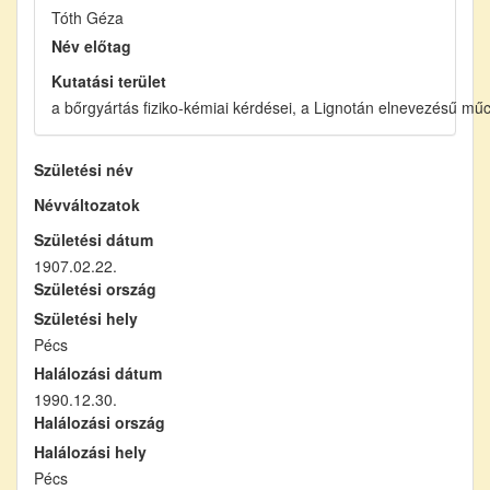
Tóth Géza
Név előtag
Kutatási terület
a bőrgyártás fiziko-kémiai kérdései, a Lignotán elnevezésű mű
Születési név
Névváltozatok
Születési dátum
1907.02.22.
Születési ország
Születési hely
Pécs
Halálozási dátum
1990.12.30.
Halálozási ország
Halálozási hely
Pécs