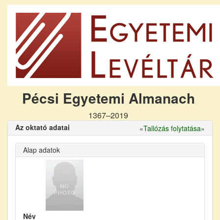
Pécsi Egyetemi Almanach
1367–2019
Az oktató adatai
«
Tallózás folytatása
»
Alap adatok
Név