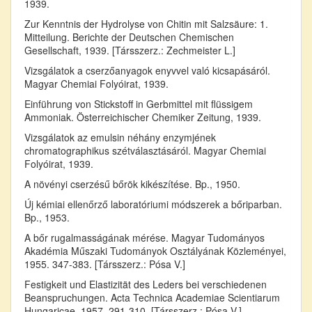
1939.
Zur Kenntnis der Hydrolyse von Chitin mit Salzsäure: 1.
Mitteilung. Berichte der Deutschen Chemischen
Gesellschaft, 1939. [Társszerz.: Zechmeister L.]
Vizsgálatok a cserzőanyagok enyvvel való kicsapásáról.
Magyar Chemiai Folyóirat, 1939.
Einführung von Stickstoff in Gerbmittel mit flüssigem
Ammoniak. Österreichischer Chemiker Zeitung, 1939.
Vizsgálatok az emulsin néhány enzymjének
chromatographikus szétválasztásáról. Magyar Chemiai
Folyóirat, 1939.
A növényi cserzésű bőrök kikészítése. Bp., 1950.
Új kémiai ellenőrző laboratóriumi módszerek a bőriparban.
Bp., 1953.
A bőr rugalmasságának mérése. Magyar Tudományos
Akadémia Műszaki Tudományok Osztályának Közleményei,
1955. 347-383. [Társszerz.: Pósa V.]
Festigkeit und Elastizität des Leders bei verschiedenen
Beanspruchungen. Acta Technica Academiae Scientiarum
Hungaricae, 1957. 291-310. [Társszerz.: Pósa V.]