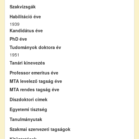
Szakvizsgák
Habilitáció éve
1939
Kandidátus éve
PhD éve
Tudományok doktora év
1951
Tanári kinevezés
Professor emeritus éve
MTA levelező tagság éve
MTA rendes tagság éve
Díszdoktori címek
Egyetemi tisztség
Tanulmányutak
Szakmai szervezeti tagságok
Kitüntetések