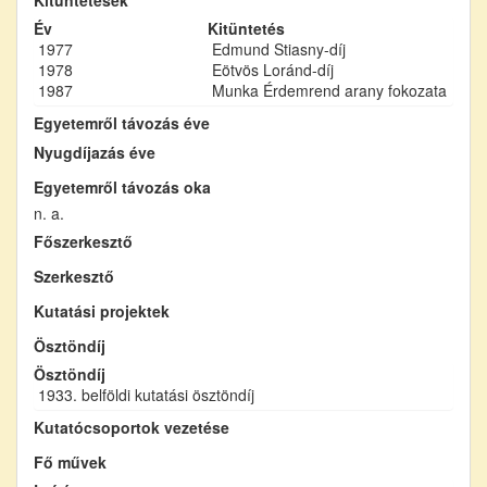
Év
Kitüntetés
1977
Edmund Stiasny-díj
1978
Eötvös Loránd-díj
1987
Munka Érdemrend arany fokozata
Egyetemről távozás éve
Nyugdíjazás éve
Egyetemről távozás oka
n. a.
Főszerkesztő
Szerkesztő
Kutatási projektek
Ösztöndíj
Ösztöndíj
1933. belföldi kutatási ösztöndíj
Kutatócsoportok vezetése
Fő művek