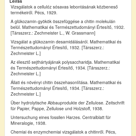
Leírás
Vizsgálatok a cellulóz sósavas lebontásának közbeneső
termékeiről. Pécs, 1929.
A glükozamin-gyökök összefüggése a chitin molekulán
belül. Mathematikai és Természettudományi Értesítő, 1932.
[Társszerz.: Zechmeister L., W. Grassmann]
Vizsgálat a glükozamin desamidálásáról. Mathematikai és
Természettudományi Értesítő, 1932. [Társszerz.:
Zechmeister L.]
Az élesztő sejthártyájának polysaccharidja. Mathematikai
és Természettudományi Értesítő, 1934. [Társszerz.:
Zechmeister L.]
Állati és növényi chitin összehasonlítása. Mathematikai és
Természettudományi Értesítő, 1934. [Társszerz.:
Zechmeister L.]
Über hydrolytische Abbauprodukte der Zellulose. Zeitschrift
für Papier, Pappe, Zellulose und Holzstoff, 1938.
Untersuchung eines fossilen Harzes. Centralblatt für
Mineralogie, 1938.
Chemiai és enzymchemiai vizsgálatok a chitinről. Pécs,