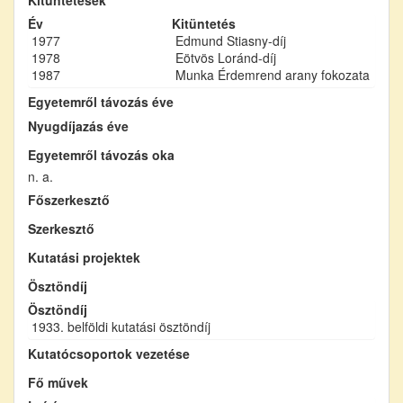
Év
Kitüntetés
1977
Edmund Stiasny-díj
1978
Eötvös Loránd-díj
1987
Munka Érdemrend arany fokozata
Egyetemről távozás éve
Nyugdíjazás éve
Egyetemről távozás oka
n. a.
Főszerkesztő
Szerkesztő
Kutatási projektek
Ösztöndíj
Ösztöndíj
1933. belföldi kutatási ösztöndíj
Kutatócsoportok vezetése
Fő művek