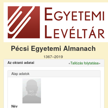
Pécsi Egyetemi Almanach
1367–2019
Az oktató adatai
«
Tallózás folytatása
»
Alap adatok
Név