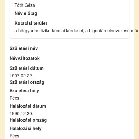
Tóth Géza
Név előtag
Kutatási terület
a bőrgyártás fiziko-kémiai kérdései, a Lignotán elnevezésű mű
Születési név
Névváltozatok
Születési dátum
1907.02.22.
Születési ország
Születési hely
Pécs
Halálozási dátum
1990.12.30.
Halálozási ország
Halálozási hely
Pécs