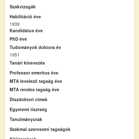
Szakvizsgák
Habilitáció éve
1939
Kandidátus éve
PhD éve
Tudományok doktora év
1951
Tanári kinevezés
Professor emeritus éve
MTA levelező tagság éve
MTA rendes tagság éve
Díszdoktori címek
Egyetemi tisztség
Tanulmányutak
Szakmai szervezeti tagságok
Kitüntetések