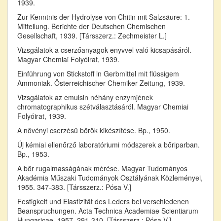
1939.
Zur Kenntnis der Hydrolyse von Chitin mit Salzsäure: 1.
Mitteilung. Berichte der Deutschen Chemischen
Gesellschaft, 1939. [Társszerz.: Zechmeister L.]
Vizsgálatok a cserzőanyagok enyvvel való kicsapásáról.
Magyar Chemiai Folyóirat, 1939.
Einführung von Stickstoff in Gerbmittel mit flüssigem
Ammoniak. Österreichischer Chemiker Zeitung, 1939.
Vizsgálatok az emulsin néhány enzymjének
chromatographikus szétválasztásáról. Magyar Chemiai
Folyóirat, 1939.
A növényi cserzésű bőrök kikészítése. Bp., 1950.
Új kémiai ellenőrző laboratóriumi módszerek a bőriparban.
Bp., 1953.
A bőr rugalmasságának mérése. Magyar Tudományos
Akadémia Műszaki Tudományok Osztályának Közleményei,
1955. 347-383. [Társszerz.: Pósa V.]
Festigkeit und Elastizität des Leders bei verschiedenen
Beanspruchungen. Acta Technica Academiae Scientiarum
Hungaricae, 1957. 291-310. [Társszerz.: Pósa V.]