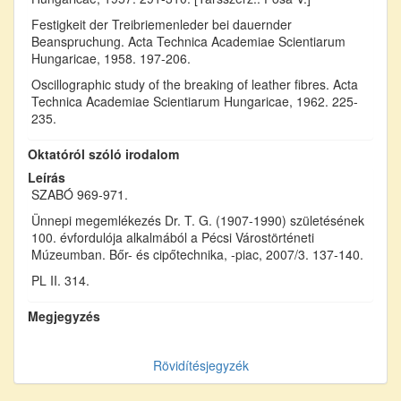
Festigkeit der Treibriemenleder bei dauernder
Beanspruchung. Acta Technica Academiae Scientiarum
Hungaricae, 1958. 197-206.
Oscillographic study of the breaking of leather fibres. Acta
Technica Academiae Scientiarum Hungaricae, 1962. 225-
235.
Oktatóról szóló irodalom
Leírás
SZABÓ 969-971.
Ünnepi megemlékezés Dr. T. G. (1907-1990) születésének
100. évfordulója alkalmából a Pécsi Várostörténeti
Múzeumban. Bőr- és cipőtechnika, -piac, 2007/3. 137-140.
PL II. 314.
Megjegyzés
Rövidítésjegyzék