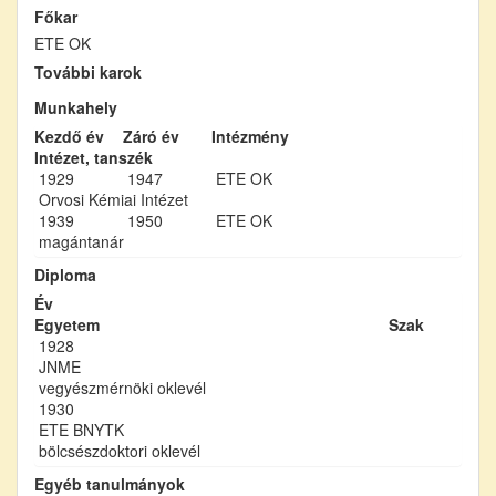
Főkar
ETE OK
További karok
Munkahely
Kezdő év
Záró év
Intézmény
Intézet, tanszék
1929
1947
ETE OK
Orvosi Kémiai Intézet
1939
1950
ETE OK
magántanár
Diploma
Év
Egyetem
Szak
1928
JNME
vegyészmérnöki oklevél
1930
ETE BNYTK
bölcsészdoktori oklevél
Egyéb tanulmányok