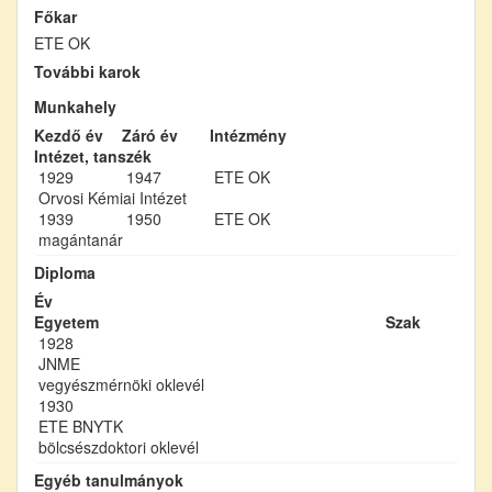
Főkar
ETE OK
További karok
Munkahely
Kezdő év
Záró év
Intézmény
Intézet, tanszék
1929
1947
ETE OK
Orvosi Kémiai Intézet
1939
1950
ETE OK
magántanár
Diploma
Év
Egyetem
Szak
1928
JNME
vegyészmérnöki oklevél
1930
ETE BNYTK
bölcsészdoktori oklevél
Egyéb tanulmányok