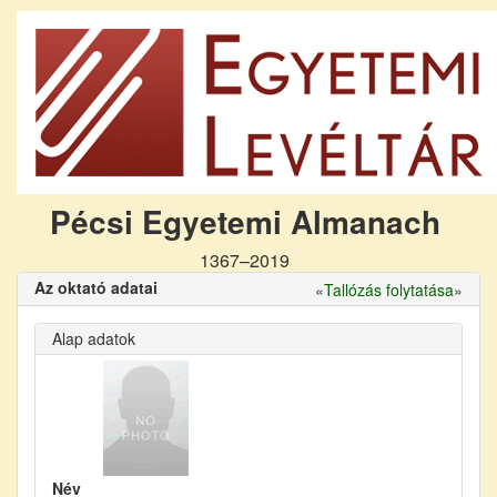
Pécsi Egyetemi Almanach
1367–2019
Az oktató adatai
«
Tallózás folytatása
»
Alap adatok
Név