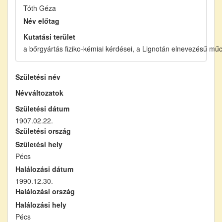
Tóth Géza
Név előtag
Kutatási terület
a bőrgyártás fiziko-kémiai kérdései, a Lignotán elnevezésű mű
Születési név
Névváltozatok
Születési dátum
1907.02.22.
Születési ország
Születési hely
Pécs
Halálozási dátum
1990.12.30.
Halálozási ország
Halálozási hely
Pécs