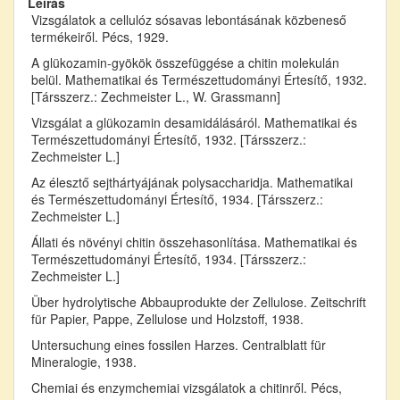
Leírás
Vizsgálatok a cellulóz sósavas lebontásának közbeneső
termékeiről. Pécs, 1929.
A glükozamin-gyökök összefüggése a chitin molekulán
belül. Mathematikai és Természettudományi Értesítő, 1932.
[Társszerz.: Zechmeister L., W. Grassmann]
Vizsgálat a glükozamin desamidálásáról. Mathematikai és
Természettudományi Értesítő, 1932. [Társszerz.:
Zechmeister L.]
Az élesztő sejthártyájának polysaccharidja. Mathematikai
és Természettudományi Értesítő, 1934. [Társszerz.:
Zechmeister L.]
Állati és növényi chitin összehasonlítása. Mathematikai és
Természettudományi Értesítő, 1934. [Társszerz.:
Zechmeister L.]
Über hydrolytische Abbauprodukte der Zellulose. Zeitschrift
für Papier, Pappe, Zellulose und Holzstoff, 1938.
Untersuchung eines fossilen Harzes. Centralblatt für
Mineralogie, 1938.
Chemiai és enzymchemiai vizsgálatok a chitinről. Pécs,