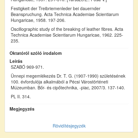
Festigkeit der Treibriemenleder bei dauernder
Beanspruchung. Acta Technica Academiae Scientiarum
Hungaricae, 1958. 197-206.
Oscillographic study of the breaking of leather fibres. Acta
Technica Academiae Scientiarum Hungaricae, 1962. 225-
235.
Oktatóról szóló irodalom
Leírás
SZABÓ 969-971.
Ünnepi megemlékezés Dr. T. G. (1907-1990) születésének
100. évfordulója alkalmából a Pécsi Várostörténeti
Múzeumban. Bőr- és cipőtechnika, -piac, 2007/3. 137-140.
PL II. 314.
Megjegyzés
Rövidítésjegyzék