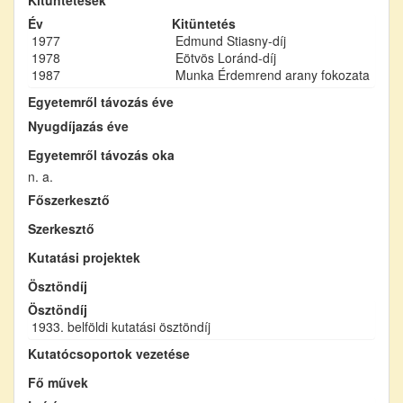
Év
Kitüntetés
1977
Edmund Stiasny-díj
1978
Eötvös Loránd-díj
1987
Munka Érdemrend arany fokozata
Egyetemről távozás éve
Nyugdíjazás éve
Egyetemről távozás oka
n. a.
Főszerkesztő
Szerkesztő
Kutatási projektek
Ösztöndíj
Ösztöndíj
1933. belföldi kutatási ösztöndíj
Kutatócsoportok vezetése
Fő művek