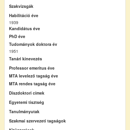
Szakvizsgák
Habilitáció éve
1939
Kandidátus éve
PhD éve
Tudományok doktora év
1951
Tanári kinevezés
Professor emeritus éve
MTA levelező tagság éve
MTA rendes tagság éve
Díszdoktori címek
Egyetemi tisztség
Tanulmányutak
Szakmai szervezeti tagságok
Kitüntetések