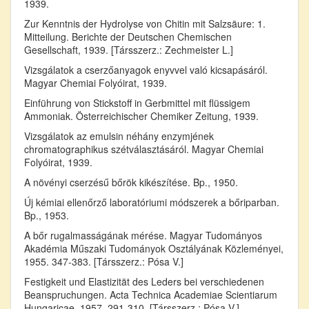
1939.
Zur Kenntnis der Hydrolyse von Chitin mit Salzsäure: 1.
Mitteilung. Berichte der Deutschen Chemischen
Gesellschaft, 1939. [Társszerz.: Zechmeister L.]
Vizsgálatok a cserzőanyagok enyvvel való kicsapásáról.
Magyar Chemiai Folyóirat, 1939.
Einführung von Stickstoff in Gerbmittel mit flüssigem
Ammoniak. Österreichischer Chemiker Zeitung, 1939.
Vizsgálatok az emulsin néhány enzymjének
chromatographikus szétválasztásáról. Magyar Chemiai
Folyóirat, 1939.
A növényi cserzésű bőrök kikészítése. Bp., 1950.
Új kémiai ellenőrző laboratóriumi módszerek a bőriparban.
Bp., 1953.
A bőr rugalmasságának mérése. Magyar Tudományos
Akadémia Műszaki Tudományok Osztályának Közleményei,
1955. 347-383. [Társszerz.: Pósa V.]
Festigkeit und Elastizität des Leders bei verschiedenen
Beanspruchungen. Acta Technica Academiae Scientiarum
Hungaricae, 1957. 291-310. [Társszerz.: Pósa V.]