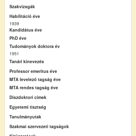
Szakvizsgák
Habilitáció éve
1939
Kandidátus éve
PhD éve
Tudományok doktora év
1951
Tanári kinevezés
Professor emeritus éve
MTA levelező tagság éve
MTA rendes tagság éve
Díszdoktori címek
Egyetemi tisztség
Tanulmányutak
Szakmai szervezeti tagságok
Kitüntetések