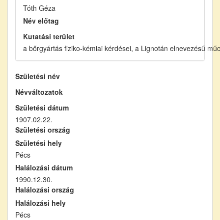
Tóth Géza
Név előtag
Kutatási terület
a bőrgyártás fiziko-kémiai kérdései, a Lignotán elnevezésű mű
Születési név
Névváltozatok
Születési dátum
1907.02.22.
Születési ország
Születési hely
Pécs
Halálozási dátum
1990.12.30.
Halálozási ország
Halálozási hely
Pécs