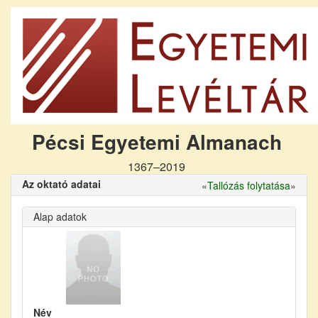
Pécsi Egyetemi Almanach
1367–2019
Az oktató adatai
«
Tallózás folytatása
»
Alap adatok
Név