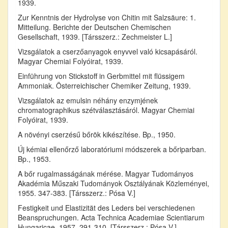
1939.
Zur Kenntnis der Hydrolyse von Chitin mit Salzsäure: 1.
Mitteilung. Berichte der Deutschen Chemischen
Gesellschaft, 1939. [Társszerz.: Zechmeister L.]
Vizsgálatok a cserzőanyagok enyvvel való kicsapásáról.
Magyar Chemiai Folyóirat, 1939.
Einführung von Stickstoff in Gerbmittel mit flüssigem
Ammoniak. Österreichischer Chemiker Zeitung, 1939.
Vizsgálatok az emulsin néhány enzymjének
chromatographikus szétválasztásáról. Magyar Chemiai
Folyóirat, 1939.
A növényi cserzésű bőrök kikészítése. Bp., 1950.
Új kémiai ellenőrző laboratóriumi módszerek a bőriparban.
Bp., 1953.
A bőr rugalmasságának mérése. Magyar Tudományos
Akadémia Műszaki Tudományok Osztályának Közleményei,
1955. 347-383. [Társszerz.: Pósa V.]
Festigkeit und Elastizität des Leders bei verschiedenen
Beanspruchungen. Acta Technica Academiae Scientiarum
Hungaricae, 1957. 291-310. [Társszerz.: Pósa V.]