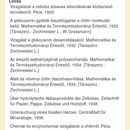
Leírás
Vizsgálatok a cellulóz sósavas lebontásának közbeneső
termékeiről. Pécs, 1929.
A glükozamin-gyökök összefüggése a chitin molekulán
belül. Mathematikai és Természettudományi Értesítő, 1932.
[Társszerz.: Zechmeister L., W. Grassmann]
Vizsgálat a glükozamin desamidálásáról. Mathematikai és
Természettudományi Értesítő, 1932. [Társszerz.:
Zechmeister L.]
Az élesztő sejthártyájának polysaccharidja. Mathematikai
és Természettudományi Értesítő, 1934. [Társszerz.:
Zechmeister L.]
Állati és növényi chitin összehasonlítása. Mathematikai és
Természettudományi Értesítő, 1934. [Társszerz.:
Zechmeister L.]
Über hydrolytische Abbauprodukte der Zellulose. Zeitschrift
für Papier, Pappe, Zellulose und Holzstoff, 1938.
Untersuchung eines fossilen Harzes. Centralblatt für
Mineralogie, 1938.
Chemiai és enzymchemiai vizsgálatok a chitinről. Pécs,