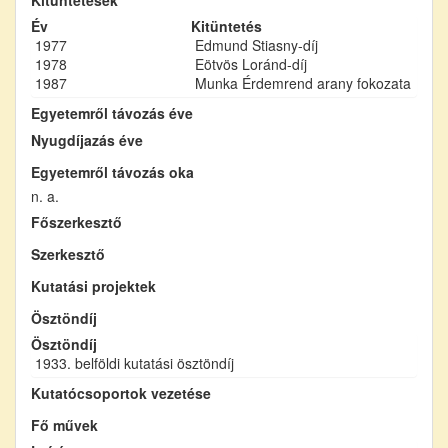
Év
Kitüntetés
1977
Edmund Stiasny-díj
1978
Eötvös Loránd-díj
1987
Munka Érdemrend arany fokozata
Egyetemről távozás éve
Nyugdíjazás éve
Egyetemről távozás oka
n. a.
Főszerkesztő
Szerkesztő
Kutatási projektek
Ösztöndíj
Ösztöndíj
1933. belföldi kutatási ösztöndíj
Kutatócsoportok vezetése
Fő művek