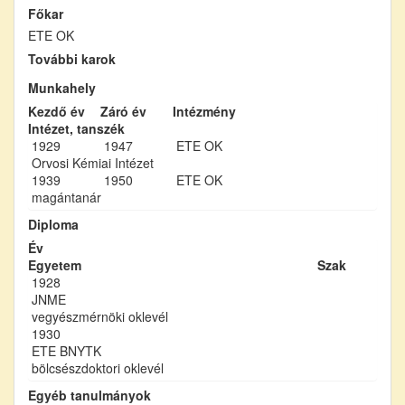
Főkar
ETE OK
További karok
Munkahely
Kezdő év
Záró év
Intézmény
Intézet, tanszék
1929
1947
ETE OK
Orvosi Kémiai Intézet
1939
1950
ETE OK
magántanár
Diploma
Év
Egyetem
Szak
1928
JNME
vegyészmérnöki oklevél
1930
ETE BNYTK
bölcsészdoktori oklevél
Egyéb tanulmányok