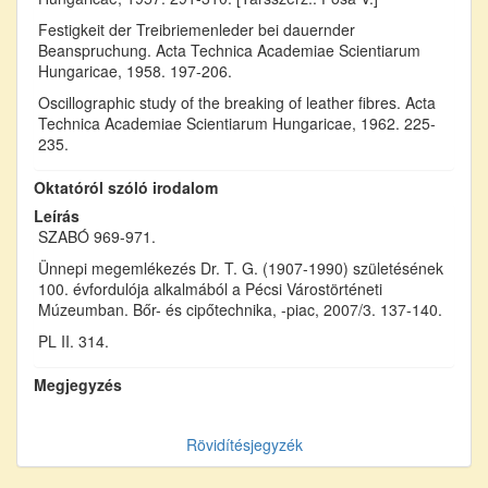
Festigkeit der Treibriemenleder bei dauernder
Beanspruchung. Acta Technica Academiae Scientiarum
Hungaricae, 1958. 197-206.
Oscillographic study of the breaking of leather fibres. Acta
Technica Academiae Scientiarum Hungaricae, 1962. 225-
235.
Oktatóról szóló irodalom
Leírás
SZABÓ 969-971.
Ünnepi megemlékezés Dr. T. G. (1907-1990) születésének
100. évfordulója alkalmából a Pécsi Várostörténeti
Múzeumban. Bőr- és cipőtechnika, -piac, 2007/3. 137-140.
PL II. 314.
Megjegyzés
Rövidítésjegyzék