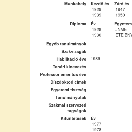
Munkahely
Kezdő év
Záró év
1929
1947
1939
1950
Diploma
Év
Egyetem
1928
JNME
1930
ETE BN
Egyéb tanulmányok
Szakvizsgák
1939
Habilitáció éve
Tanári kinevezés
Professor emeritus éve
Díszdoktori címek
Egyetemi tisztség
Tanulmányutak
Szakmai szervezeti
tagságok
Kitüntetések
Év
1977
1978