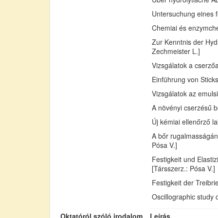
Untersuchung eines fo
Chemiai és enzymchemi
Zur Kenntnis der Hydr
Zechmeister L.]
Vizsgálatok a cserző
Einführung von Sticks
Vizsgálatok az emuls
A növényi cserzésű bő
Új kémiai ellenőrző l
A bőr rugalmasságán
Pósa V.]
Festigkeit und Elast
[Társszerz.: Pósa V.]
Festigkeit der Treib
Oscillographic study 
Oktatóról szóló irodalom
Leírás