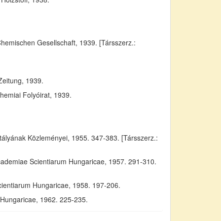
Chemischen Gesellschaft, 1939. [Társszerz.:
Zeitung, 1939.
emiai Folyóirat, 1939.
yának Közleményei, 1955. 347-383. [Társszerz.:
Academiae Scientiarum Hungaricae, 1957. 291-310.
cientiarum Hungaricae, 1958. 197-206.
m Hungaricae, 1962. 225-235.