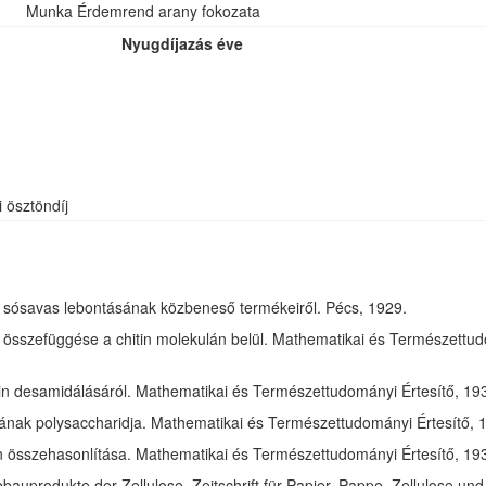
Munka Érdemrend arany fokozata
Nyugdíjazás éve
i ösztöndíj
óz sósavas lebontásának közbeneső termékeiről. Pécs, 1929.
összefüggése a chitin molekulán belül. Mathematikai és Természettudom
in desamidálásáról. Mathematikai és Természettudományi Értesítő, 1932
jának polysaccharidja. Mathematikai és Természettudományi Értesítő, 1
tin összehasonlítása. Mathematikai és Természettudományi Értesítő, 193
bauprodukte der Zellulose. Zeitschrift für Papier, Pappe, Zellulose und 