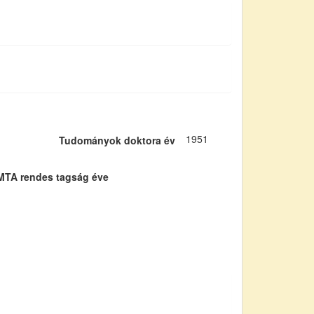
1951
Tudományok doktora év
MTA rendes tagság éve