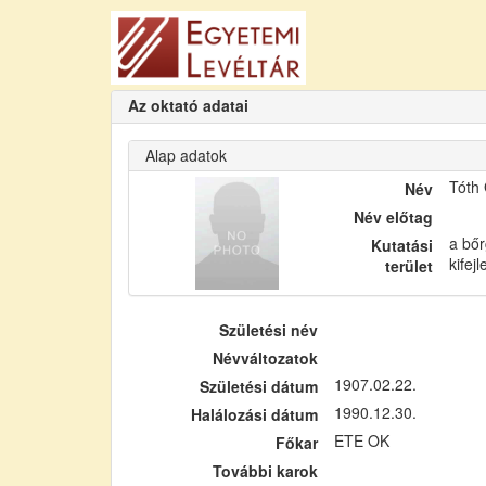
Az oktató adatai
Alap adatok
Tóth
Név
Név előtag
a bőr
Kutatási
kifej
terület
Születési név
Névváltozatok
1907.02.22.
Születési dátum
1990.12.30.
Halálozási dátum
ETE OK
Főkar
További karok