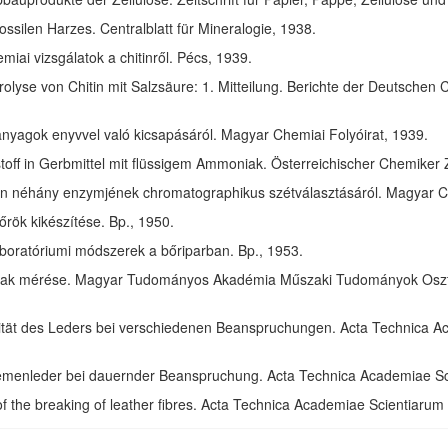
ssilen Harzes. Centralblatt für Mineralogie, 1938.
ai vizsgálatok a chitinről. Pécs, 1939.
olyse von Chitin mit Salzsäure: 1. Mitteilung. Berichte der Deutschen 
anyagok enyvvel való kicsapásáról. Magyar Chemiai Folyóirat, 1939.
toff in Gerbmittel mit flüssigem Ammoniak. Österreichischer Chemiker 
in néhány enzymjének chromatographikus szétválasztásáról. Magyar Ch
rök kikészítése. Bp., 1950.
aboratóriumi módszerek a bőriparban. Bp., 1953.
ak mérése. Magyar Tudományos Akadémia Műszaki Tudományok Osztál
izität des Leders bei verschiedenen Beanspruchungen. Acta Technica 
riemenleder bei dauernder Beanspruchung. Acta Technica Academiae S
of the breaking of leather fibres. Acta Technica Academiae Scientiaru