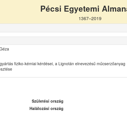
Pécsi Egyetemi Alma
1367–2019
 Géza
gyártás fiziko-kémiai kérdései, a Lignotán elnevezésű műcserzőanyag
lesztése
Születési ország
Halálozási ország