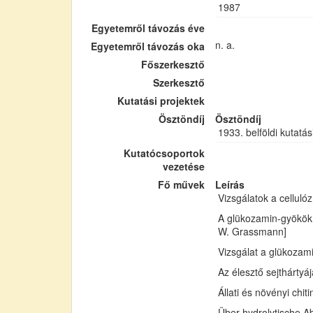
1987
Egyetemről távozás éve
n. a.
Egyetemről távozás oka
Főszerkesztő
Szerkesztő
Kutatási projektek
Ösztöndíj
Ösztöndíj
1933. belföldi kutatás
Kutatócsoportok
vezetése
Fő művek
Leírás
Vizsgálatok a cellul
A glükozamin-gyökök 
W. Grassmann]
Vizsgálat a glükozam
Az élesztő sejthártyá
Állati és növényi chi
Über hydrolytische Ab