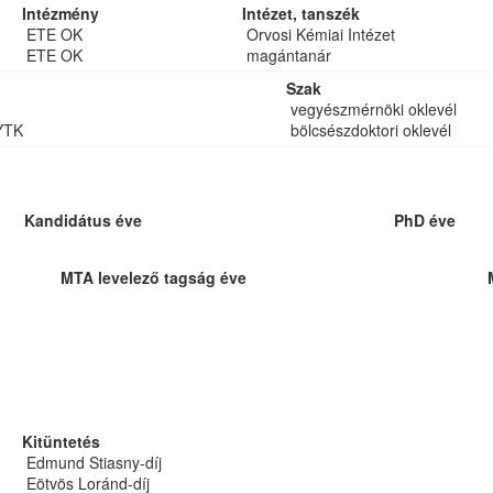
Intézmény
Intézet, tanszék
ETE OK
Orvosi Kémiai Intézet
ETE OK
magántanár
Szak
vegyészmérnöki oklevél
YTK
bölcsészdoktori oklevél
Kandidátus éve
PhD éve
MTA levelező tagság éve
Kitüntetés
Edmund Stiasny-díj
Eötvös Loránd-díj