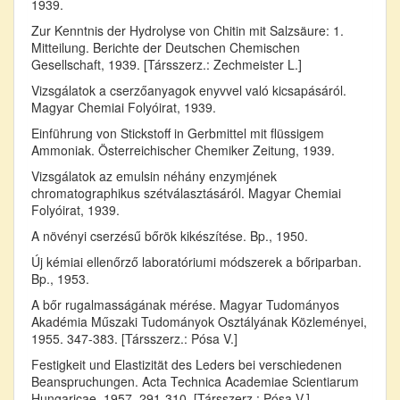
1939.
Zur Kenntnis der Hydrolyse von Chitin mit Salzsäure: 1.
Mitteilung. Berichte der Deutschen Chemischen
Gesellschaft, 1939. [Társszerz.: Zechmeister L.]
Vizsgálatok a cserzőanyagok enyvvel való kicsapásáról.
Magyar Chemiai Folyóirat, 1939.
Einführung von Stickstoff in Gerbmittel mit flüssigem
Ammoniak. Österreichischer Chemiker Zeitung, 1939.
Vizsgálatok az emulsin néhány enzymjének
chromatographikus szétválasztásáról. Magyar Chemiai
Folyóirat, 1939.
A növényi cserzésű bőrök kikészítése. Bp., 1950.
Új kémiai ellenőrző laboratóriumi módszerek a bőriparban.
Bp., 1953.
A bőr rugalmasságának mérése. Magyar Tudományos
Akadémia Műszaki Tudományok Osztályának Közleményei,
1955. 347-383. [Társszerz.: Pósa V.]
Festigkeit und Elastizität des Leders bei verschiedenen
Beanspruchungen. Acta Technica Academiae Scientiarum
Hungaricae, 1957. 291-310. [Társszerz.: Pósa V.]