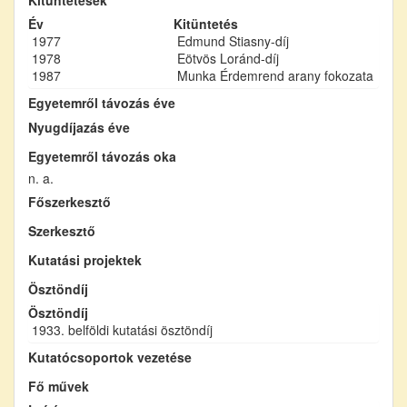
Év
Kitüntetés
1977
Edmund Stiasny-díj
1978
Eötvös Loránd-díj
1987
Munka Érdemrend arany fokozata
Egyetemről távozás éve
Nyugdíjazás éve
Egyetemről távozás oka
n. a.
Főszerkesztő
Szerkesztő
Kutatási projektek
Ösztöndíj
Ösztöndíj
1933. belföldi kutatási ösztöndíj
Kutatócsoportok vezetése
Fő művek