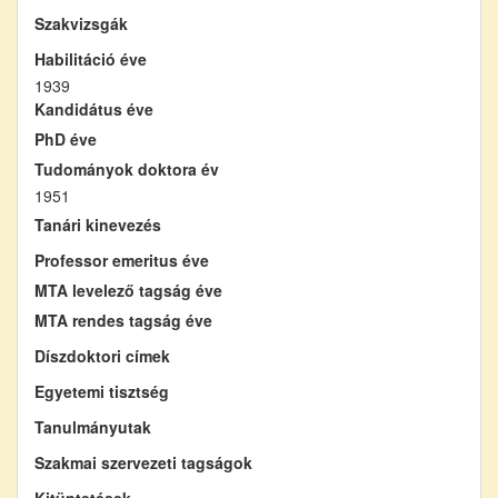
Szakvizsgák
Habilitáció éve
1939
Kandidátus éve
PhD éve
Tudományok doktora év
1951
Tanári kinevezés
Professor emeritus éve
MTA levelező tagság éve
MTA rendes tagság éve
Díszdoktori címek
Egyetemi tisztség
Tanulmányutak
Szakmai szervezeti tagságok
Kitüntetések