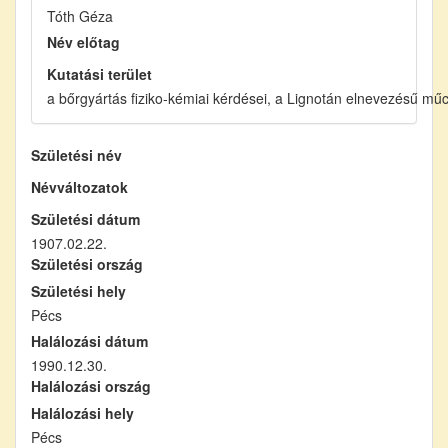
Tóth Géza
Név előtag
Kutatási terület
a bőrgyártás fiziko-kémiai kérdései, a Lignotán elnevezésű mű
Születési név
Névváltozatok
Születési dátum
1907.02.22.
Születési ország
Születési hely
Pécs
Halálozási dátum
1990.12.30.
Halálozási ország
Halálozási hely
Pécs