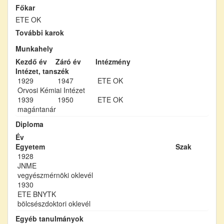
Főkar
ETE OK
További karok
Munkahely
Kezdő év
Záró év
Intézmény
Intézet, tanszék
1929
1947
ETE OK
Orvosi Kémiai Intézet
1939
1950
ETE OK
magántanár
Diploma
Év
Egyetem
Szak
1928
JNME
vegyészmérnöki oklevél
1930
ETE BNYTK
bölcsészdoktori oklevél
Egyéb tanulmányok