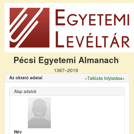
Pécsi Egyetemi Almanach
1367–2019
Az oktató adatai
«
Tallózás folytatása
»
Alap adatok
Név