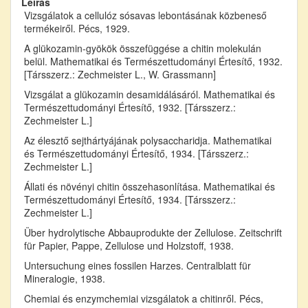
Leírás
Vizsgálatok a cellulóz sósavas lebontásának közbeneső
termékeiről. Pécs, 1929.
A glükozamin-gyökök összefüggése a chitin molekulán
belül. Mathematikai és Természettudományi Értesítő, 1932.
[Társszerz.: Zechmeister L., W. Grassmann]
Vizsgálat a glükozamin desamidálásáról. Mathematikai és
Természettudományi Értesítő, 1932. [Társszerz.:
Zechmeister L.]
Az élesztő sejthártyájának polysaccharidja. Mathematikai
és Természettudományi Értesítő, 1934. [Társszerz.:
Zechmeister L.]
Állati és növényi chitin összehasonlítása. Mathematikai és
Természettudományi Értesítő, 1934. [Társszerz.:
Zechmeister L.]
Über hydrolytische Abbauprodukte der Zellulose. Zeitschrift
für Papier, Pappe, Zellulose und Holzstoff, 1938.
Untersuchung eines fossilen Harzes. Centralblatt für
Mineralogie, 1938.
Chemiai és enzymchemiai vizsgálatok a chitinről. Pécs,