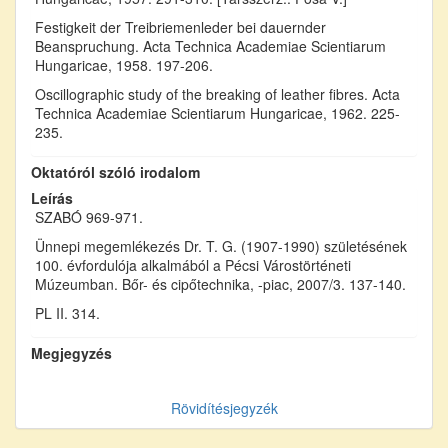
Festigkeit der Treibriemenleder bei dauernder
Beanspruchung. Acta Technica Academiae Scientiarum
Hungaricae, 1958. 197-206.
Oscillographic study of the breaking of leather fibres. Acta
Technica Academiae Scientiarum Hungaricae, 1962. 225-
235.
Oktatóról szóló irodalom
Leírás
SZABÓ 969-971.
Ünnepi megemlékezés Dr. T. G. (1907-1990) születésének
100. évfordulója alkalmából a Pécsi Várostörténeti
Múzeumban. Bőr- és cipőtechnika, -piac, 2007/3. 137-140.
PL II. 314.
Megjegyzés
Rövidítésjegyzék