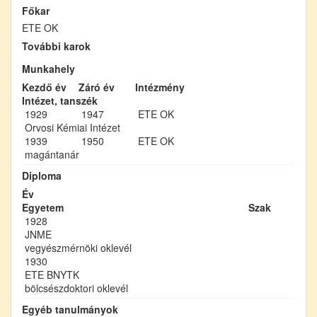
Főkar
ETE OK
További karok
Munkahely
Kezdő év
Záró év
Intézmény
Intézet, tanszék
1929
1947
ETE OK
Orvosi Kémiai Intézet
1939
1950
ETE OK
magántanár
Diploma
Év
Egyetem
Szak
1928
JNME
vegyészmérnöki oklevél
1930
ETE BNYTK
bölcsészdoktori oklevél
Egyéb tanulmányok