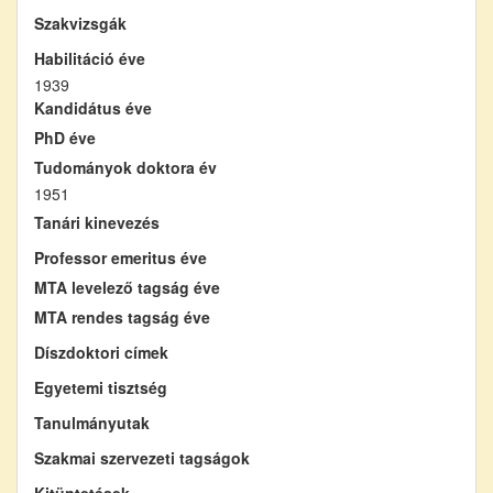
Szakvizsgák
Habilitáció éve
1939
Kandidátus éve
PhD éve
Tudományok doktora év
1951
Tanári kinevezés
Professor emeritus éve
MTA levelező tagság éve
MTA rendes tagság éve
Díszdoktori címek
Egyetemi tisztség
Tanulmányutak
Szakmai szervezeti tagságok
Kitüntetések