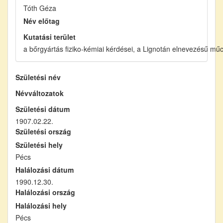
Tóth Géza
Név előtag
Kutatási terület
a bőrgyártás fiziko-kémiai kérdései, a Lignotán elnevezésű mű
Születési név
Névváltozatok
Születési dátum
1907.02.22.
Születési ország
Születési hely
Pécs
Halálozási dátum
1990.12.30.
Halálozási ország
Halálozási hely
Pécs