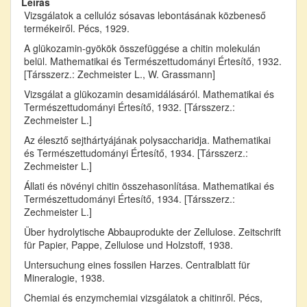
Leírás
Vizsgálatok a cellulóz sósavas lebontásának közbeneső
termékeiről. Pécs, 1929.
A glükozamin-gyökök összefüggése a chitin molekulán
belül. Mathematikai és Természettudományi Értesítő, 1932.
[Társszerz.: Zechmeister L., W. Grassmann]
Vizsgálat a glükozamin desamidálásáról. Mathematikai és
Természettudományi Értesítő, 1932. [Társszerz.:
Zechmeister L.]
Az élesztő sejthártyájának polysaccharidja. Mathematikai
és Természettudományi Értesítő, 1934. [Társszerz.:
Zechmeister L.]
Állati és növényi chitin összehasonlítása. Mathematikai és
Természettudományi Értesítő, 1934. [Társszerz.:
Zechmeister L.]
Über hydrolytische Abbauprodukte der Zellulose. Zeitschrift
für Papier, Pappe, Zellulose und Holzstoff, 1938.
Untersuchung eines fossilen Harzes. Centralblatt für
Mineralogie, 1938.
Chemiai és enzymchemiai vizsgálatok a chitinről. Pécs,