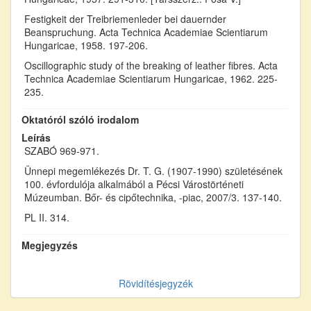
Festigkeit der Treibriemenleder bei dauernder
Beanspruchung. Acta Technica Academiae Scientiarum
Hungaricae, 1958. 197-206.
Oscillographic study of the breaking of leather fibres. Acta
Technica Academiae Scientiarum Hungaricae, 1962. 225-
235.
Oktatóról szóló irodalom
Leírás
SZABÓ 969-971.
Ünnepi megemlékezés Dr. T. G. (1907-1990) születésének
100. évfordulója alkalmából a Pécsi Várostörténeti
Múzeumban. Bőr- és cipőtechnika, -piac, 2007/3. 137-140.
PL II. 314.
Megjegyzés
Rövidítésjegyzék