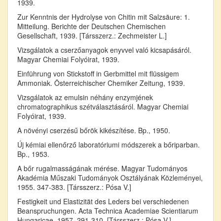
1939.
Zur Kenntnis der Hydrolyse von Chitin mit Salzsäure: 1.
Mitteilung. Berichte der Deutschen Chemischen
Gesellschaft, 1939. [Társszerz.: Zechmeister L.]
Vizsgálatok a cserzőanyagok enyvvel való kicsapásáról.
Magyar Chemiai Folyóirat, 1939.
Einführung von Stickstoff in Gerbmittel mit flüssigem
Ammoniak. Österreichischer Chemiker Zeitung, 1939.
Vizsgálatok az emulsin néhány enzymjének
chromatographikus szétválasztásáról. Magyar Chemiai
Folyóirat, 1939.
A növényi cserzésű bőrök kikészítése. Bp., 1950.
Új kémiai ellenőrző laboratóriumi módszerek a bőriparban.
Bp., 1953.
A bőr rugalmasságának mérése. Magyar Tudományos
Akadémia Műszaki Tudományok Osztályának Közleményei,
1955. 347-383. [Társszerz.: Pósa V.]
Festigkeit und Elastizität des Leders bei verschiedenen
Beanspruchungen. Acta Technica Academiae Scientiarum
Hungaricae, 1957. 291-310. [Társszerz.: Pósa V.]