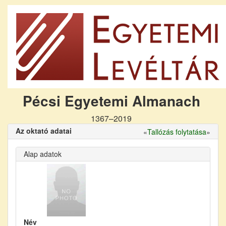
Pécsi Egyetemi Almanach
1367–2019
Az oktató adatai
«
Tallózás folytatása
»
Alap adatok
Név