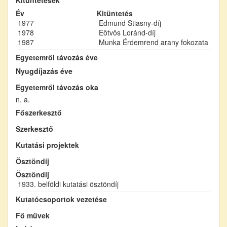
Év
Kitüntetés
1977
Edmund Stiasny-díj
1978
Eötvös Loránd-díj
1987
Munka Érdemrend arany fokozata
Egyetemről távozás éve
Nyugdíjazás éve
Egyetemről távozás oka
n. a.
Főszerkesztő
Szerkesztő
Kutatási projektek
Ösztöndíj
Ösztöndíj
1933. belföldi kutatási ösztöndíj
Kutatócsoportok vezetése
Fő művek