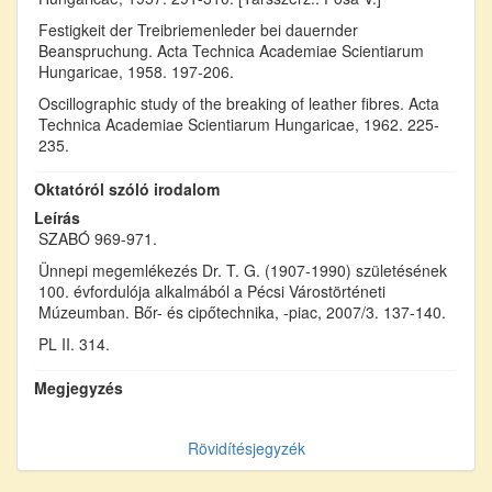
Festigkeit der Treibriemenleder bei dauernder
Beanspruchung. Acta Technica Academiae Scientiarum
Hungaricae, 1958. 197-206.
Oscillographic study of the breaking of leather fibres. Acta
Technica Academiae Scientiarum Hungaricae, 1962. 225-
235.
Oktatóról szóló irodalom
Leírás
SZABÓ 969-971.
Ünnepi megemlékezés Dr. T. G. (1907-1990) születésének
100. évfordulója alkalmából a Pécsi Várostörténeti
Múzeumban. Bőr- és cipőtechnika, -piac, 2007/3. 137-140.
PL II. 314.
Megjegyzés
Rövidítésjegyzék