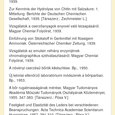
1939.
Zur Kenntnis der Hydrolyse von Chitin mit Salzsäure: 1.
Mitteilung. Berichte der Deutschen Chemischen
Gesellschaft, 1939. [Társszerz.: Zechmeister L.]
Vizsgálatok a cserzőanyagok enyvvel való kicsapásáról.
Magyar Chemiai Folyóirat, 1939.
Einführung von Stickstoff in Gerbmittel mit flüssigem
Ammoniak. Österreichischer Chemiker Zeitung, 1939.
Vizsgálatok az emulsin néhány enzymjének
chromatographikus szétválasztásáról. Magyar Chemiai
Folyóirat, 1939.
A növényi cserzésű bőrök kikészítése. Bp., 1950.
Új kémiai ellenőrző laboratóriumi módszerek a bőriparban.
Bp., 1953.
A bőr rugalmasságának mérése. Magyar Tudományos
Akadémia Műszaki Tudományok Osztályának Közleményei,
1955. 347-383. [Társszerz.: Pósa V.]
Festigkeit und Elastizität des Leders bei verschiedenen
Beanspruchungen. Acta Technica Academiae Scientiarum
Hungaricae, 1957. 291-310. [Társszerz.: Pósa V.]