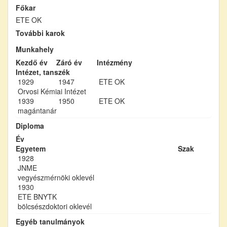
Főkar
ETE OK
További karok
Munkahely
Kezdő év
Záró év
Intézmény
Intézet, tanszék
1929
1947
ETE OK
Orvosi Kémiai Intézet
1939
1950
ETE OK
magántanár
Diploma
Év
Egyetem
Szak
1928
JNME
vegyészmérnöki oklevél
1930
ETE BNYTK
bölcsészdoktori oklevél
Egyéb tanulmányok