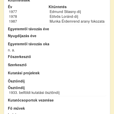
Év
Kitüntetés
1977
Edmund Stiasny-díj
1978
Eötvös Loránd-díj
1987
Munka Érdemrend arany fokozata
Egyetemről távozás éve
Nyugdíjazás éve
Egyetemről távozás oka
n. a.
Főszerkesztő
Szerkesztő
Kutatási projektek
Ösztöndíj
Ösztöndíj
1933. belföldi kutatási ösztöndíj
Kutatócsoportok vezetése
Fő művek