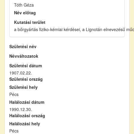
Tóth Géza
Név előtag
Kutatási terület
a bőrgyártás fiziko-kémiai kérdései, a Lignotán elnevezésű mű
Születési név
Névváltozatok
Születési dátum
1907.02.22.
Születési ország
Születési hely
Pécs
Halálozási dátum
1990.12.30.
Halálozási ország
Halálozási hely
Pécs