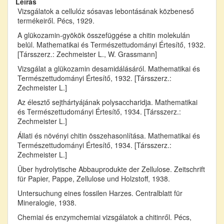
Leírás
Vizsgálatok a cellulóz sósavas lebontásának közbeneső
termékeiről. Pécs, 1929.
A glükozamin-gyökök összefüggése a chitin molekulán
belül. Mathematikai és Természettudományi Értesítő, 1932.
[Társszerz.: Zechmeister L., W. Grassmann]
Vizsgálat a glükozamin desamidálásáról. Mathematikai és
Természettudományi Értesítő, 1932. [Társszerz.:
Zechmeister L.]
Az élesztő sejthártyájának polysaccharidja. Mathematikai
és Természettudományi Értesítő, 1934. [Társszerz.:
Zechmeister L.]
Állati és növényi chitin összehasonlítása. Mathematikai és
Természettudományi Értesítő, 1934. [Társszerz.:
Zechmeister L.]
Über hydrolytische Abbauprodukte der Zellulose. Zeitschrift
für Papier, Pappe, Zellulose und Holzstoff, 1938.
Untersuchung eines fossilen Harzes. Centralblatt für
Mineralogie, 1938.
Chemiai és enzymchemiai vizsgálatok a chitinről. Pécs,