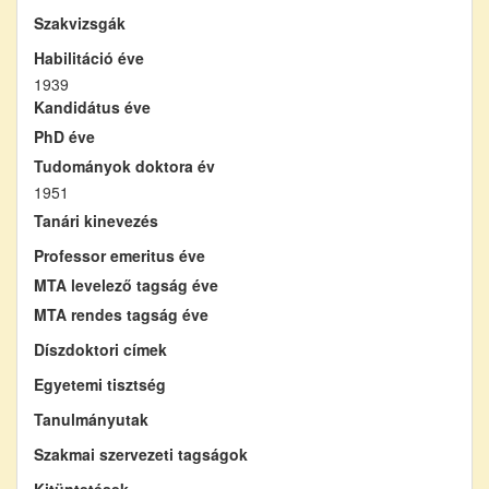
Szakvizsgák
Habilitáció éve
1939
Kandidátus éve
PhD éve
Tudományok doktora év
1951
Tanári kinevezés
Professor emeritus éve
MTA levelező tagság éve
MTA rendes tagság éve
Díszdoktori címek
Egyetemi tisztség
Tanulmányutak
Szakmai szervezeti tagságok
Kitüntetések