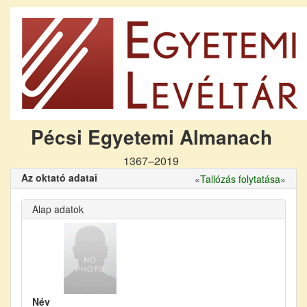
Pécsi Egyetemi Almanach
1367–2019
Az oktató adatai
«
Tallózás folytatása
»
Alap adatok
Név