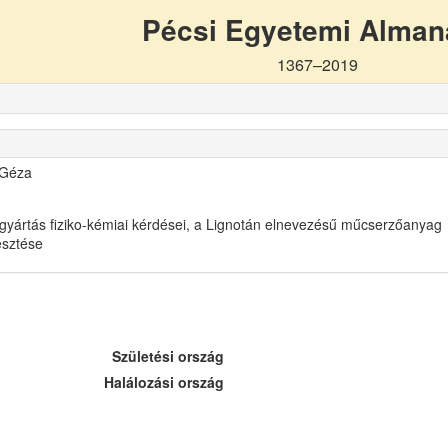
Pécsi Egyetemi Alma
1367–2019
 Géza
gyártás fiziko-kémiai kérdései, a Lignotán elnevezésű műcserzőanyag
lesztése
Születési ország
Halálozási ország