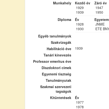
Munkahely
Kezdő év
Záró év
1929
1947
1939
1950
Diploma
Év
Egyetem
1928
JNME
1930
ETE BN
Egyéb tanulmányok
Szakvizsgák
1939
Habilitáció éve
Tanári kinevezés
Professor emeritus éve
Díszdoktori címek
Egyetemi tisztség
Tanulmányutak
Szakmai szervezeti
tagságok
Kitüntetések
Év
1977
1978