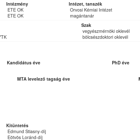
Intézmény
Intézet, tanszék
ETE OK
Orvosi Kémiai Intézet
ETE OK
magántanár
Szak
vegyészmérnöki oklevél
YTK
bölcsészdoktori oklevél
Kandidátus éve
PhD éve
MTA levelező tagság éve
Kitüntetés
Edmund Stiasny-díj
Eötvös Loránd-díj