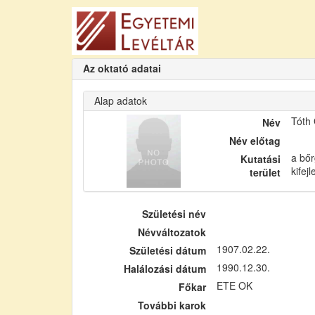
Az oktató adatai
Alap adatok
Tóth
Név
Név előtag
a bőr
Kutatási
kifej
terület
Születési név
Névváltozatok
1907.02.22.
Születési dátum
1990.12.30.
Halálozási dátum
ETE OK
Főkar
További karok