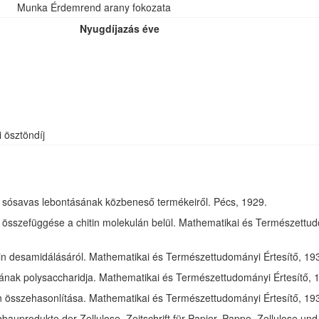
Munka Érdemrend arany fokozata
Nyugdíjazás éve
i ösztöndíj
óz sósavas lebontásának közbeneső termékeiről. Pécs, 1929.
összefüggése a chitin molekulán belül. Mathematikai és Természettudom
in desamidálásáról. Mathematikai és Természettudományi Értesítő, 1932
jának polysaccharidja. Mathematikai és Természettudományi Értesítő, 1
tin összehasonlítása. Mathematikai és Természettudományi Értesítő, 193
bauprodukte der Zellulose. Zeitschrift für Papier, Pappe, Zellulose und 