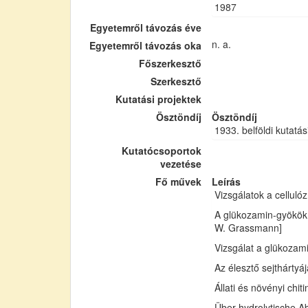
1987
Egyetemről távozás éve
n. a.
Egyetemről távozás oka
Főszerkesztő
Szerkesztő
Kutatási projektek
Ösztöndíj
Ösztöndíj
1933. belföldi kutatás
Kutatócsoportok
vezetése
Fő művek
Leírás
Vizsgálatok a cellul
A glükozamin-gyökök 
W. Grassmann]
Vizsgálat a glükozam
Az élesztő sejthártyá
Állati és növényi chi
Über hydrolytische Ab