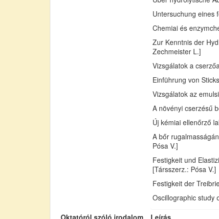
Untersuchung eines fo
Chemiai és enzymchemi
Zur Kenntnis der Hydr
Zechmeister L.]
Vizsgálatok a cserző
Einführung von Sticks
Vizsgálatok az emuls
A növényi cserzésű bő
Új kémiai ellenőrző l
A bőr rugalmasságán
Pósa V.]
Festigkeit und Elast
[Társszerz.: Pósa V.]
Festigkeit der Treib
Oscillographic study 
Oktatóról szóló irodalom
Leírás