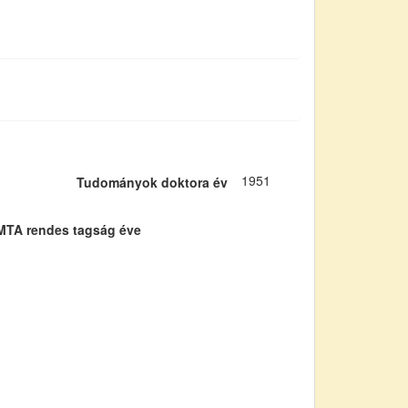
1951
Tudományok doktora év
MTA rendes tagság éve