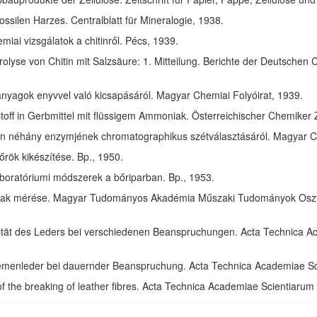
ssilen Harzes. Centralblatt für Mineralogie, 1938.
ai vizsgálatok a chitinről. Pécs, 1939.
olyse von Chitin mit Salzsäure: 1. Mitteilung. Berichte der Deutschen 
anyagok enyvvel való kicsapásáról. Magyar Chemiai Folyóirat, 1939.
toff in Gerbmittel mit flüssigem Ammoniak. Österreichischer Chemiker 
in néhány enzymjének chromatographikus szétválasztásáról. Magyar Ch
rök kikészítése. Bp., 1950.
aboratóriumi módszerek a bőriparban. Bp., 1953.
ak mérése. Magyar Tudományos Akadémia Műszaki Tudományok Osztál
izität des Leders bei verschiedenen Beanspruchungen. Acta Technica 
riemenleder bei dauernder Beanspruchung. Acta Technica Academiae S
of the breaking of leather fibres. Acta Technica Academiae Scientiaru