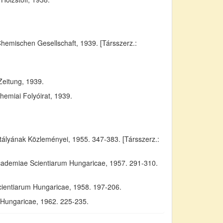
Chemischen Gesellschaft, 1939. [Társszerz.:
Zeitung, 1939.
emiai Folyóirat, 1939.
yának Közleményei, 1955. 347-383. [Társszerz.:
Academiae Scientiarum Hungaricae, 1957. 291-310.
cientiarum Hungaricae, 1958. 197-206.
m Hungaricae, 1962. 225-235.