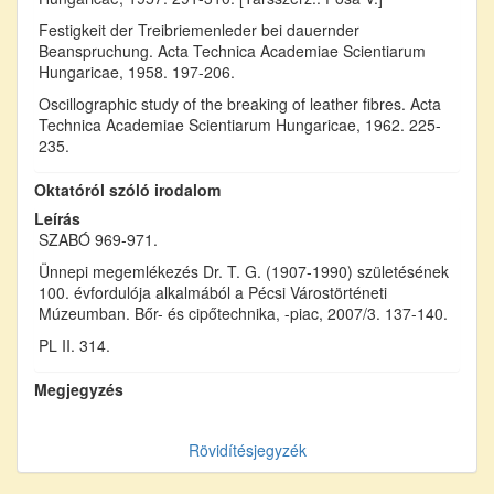
Festigkeit der Treibriemenleder bei dauernder
Beanspruchung. Acta Technica Academiae Scientiarum
Hungaricae, 1958. 197-206.
Oscillographic study of the breaking of leather fibres. Acta
Technica Academiae Scientiarum Hungaricae, 1962. 225-
235.
Oktatóról szóló irodalom
Leírás
SZABÓ 969-971.
Ünnepi megemlékezés Dr. T. G. (1907-1990) születésének
100. évfordulója alkalmából a Pécsi Várostörténeti
Múzeumban. Bőr- és cipőtechnika, -piac, 2007/3. 137-140.
PL II. 314.
Megjegyzés
Rövidítésjegyzék