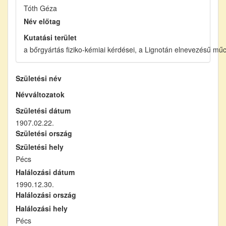
Tóth Géza
Név előtag
Kutatási terület
a bőrgyártás fiziko-kémiai kérdései, a Lignotán elnevezésű mű
Születési név
Névváltozatok
Születési dátum
1907.02.22.
Születési ország
Születési hely
Pécs
Halálozási dátum
1990.12.30.
Halálozási ország
Halálozási hely
Pécs