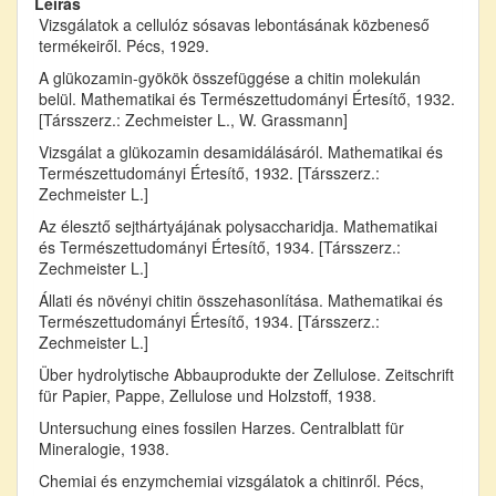
Leírás
Vizsgálatok a cellulóz sósavas lebontásának közbeneső
termékeiről. Pécs, 1929.
A glükozamin-gyökök összefüggése a chitin molekulán
belül. Mathematikai és Természettudományi Értesítő, 1932.
[Társszerz.: Zechmeister L., W. Grassmann]
Vizsgálat a glükozamin desamidálásáról. Mathematikai és
Természettudományi Értesítő, 1932. [Társszerz.:
Zechmeister L.]
Az élesztő sejthártyájának polysaccharidja. Mathematikai
és Természettudományi Értesítő, 1934. [Társszerz.:
Zechmeister L.]
Állati és növényi chitin összehasonlítása. Mathematikai és
Természettudományi Értesítő, 1934. [Társszerz.:
Zechmeister L.]
Über hydrolytische Abbauprodukte der Zellulose. Zeitschrift
für Papier, Pappe, Zellulose und Holzstoff, 1938.
Untersuchung eines fossilen Harzes. Centralblatt für
Mineralogie, 1938.
Chemiai és enzymchemiai vizsgálatok a chitinről. Pécs,