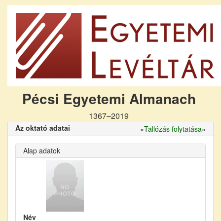
Pécsi Egyetemi Almanach
1367–2019
Az oktató adatai
«
Tallózás folytatása
»
Alap adatok
Név