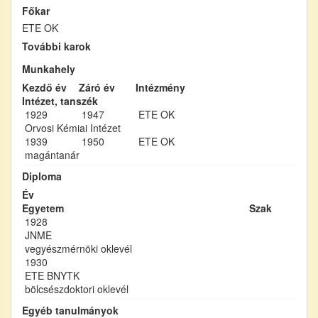
Főkar
ETE OK
További karok
Munkahely
Kezdő év
Záró év
Intézmény
Intézet, tanszék
1929
1947
ETE OK
Orvosi Kémiai Intézet
1939
1950
ETE OK
magántanár
Diploma
Év
Egyetem
Szak
1928
JNME
vegyészmérnöki oklevél
1930
ETE BNYTK
bölcsészdoktori oklevél
Egyéb tanulmányok