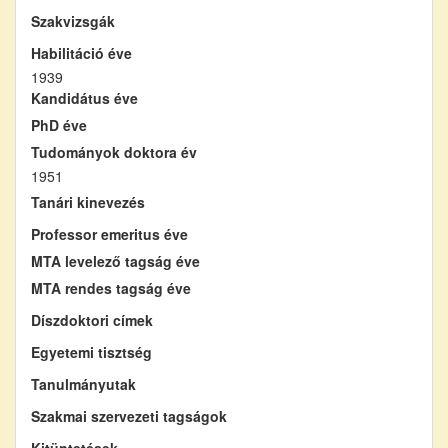
Szakvizsgák
Habilitáció éve
1939
Kandidátus éve
PhD éve
Tudományok doktora év
1951
Tanári kinevezés
Professor emeritus éve
MTA levelező tagság éve
MTA rendes tagság éve
Díszdoktori címek
Egyetemi tisztség
Tanulmányutak
Szakmai szervezeti tagságok
Kitüntetések