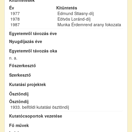
Év
Kitüntetés
1977
Edmund Stiasny-díj
1978
Eötvös Loránd-díj
1987
Munka Érdemrend arany fokozata
Egyetemről távozás éve
Nyugdíjazás éve
Egyetemről távozás oka
n. a.
Főszerkesztő
Szerkesztő
Kutatási projektek
Ösztöndíj
Ösztöndíj
1933. belföldi kutatási ösztöndíj
Kutatócsoportok vezetése
Fő művek