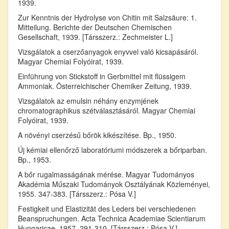
1939.
Zur Kenntnis der Hydrolyse von Chitin mit Salzsäure: 1.
Mitteilung. Berichte der Deutschen Chemischen
Gesellschaft, 1939. [Társszerz.: Zechmeister L.]
Vizsgálatok a cserzőanyagok enyvvel való kicsapásáról.
Magyar Chemiai Folyóirat, 1939.
Einführung von Stickstoff in Gerbmittel mit flüssigem
Ammoniak. Österreichischer Chemiker Zeitung, 1939.
Vizsgálatok az emulsin néhány enzymjének
chromatographikus szétválasztásáról. Magyar Chemiai
Folyóirat, 1939.
A növényi cserzésű bőrök kikészítése. Bp., 1950.
Új kémiai ellenőrző laboratóriumi módszerek a bőriparban.
Bp., 1953.
A bőr rugalmasságának mérése. Magyar Tudományos
Akadémia Műszaki Tudományok Osztályának Közleményei,
1955. 347-383. [Társszerz.: Pósa V.]
Festigkeit und Elastizität des Leders bei verschiedenen
Beanspruchungen. Acta Technica Academiae Scientiarum
Hungaricae, 1957. 291-310. [Társszerz.: Pósa V.]