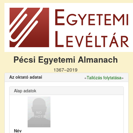
Pécsi Egyetemi Almanach
1367–2019
Az oktató adatai
«
Tallózás folytatása
»
Alap adatok
Név