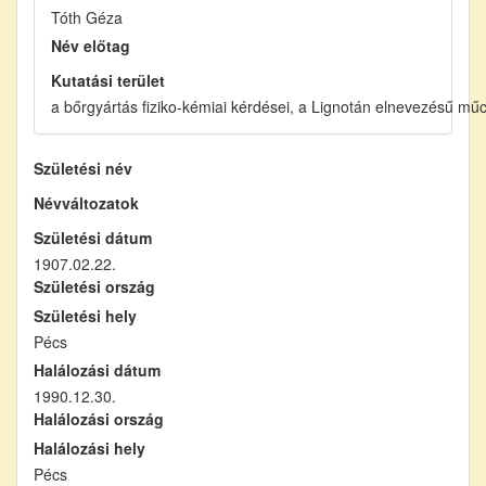
Tóth Géza
Név előtag
Kutatási terület
a bőrgyártás fiziko-kémiai kérdései, a Lignotán elnevezésű mű
Születési név
Névváltozatok
Születési dátum
1907.02.22.
Születési ország
Születési hely
Pécs
Halálozási dátum
1990.12.30.
Halálozási ország
Halálozási hely
Pécs