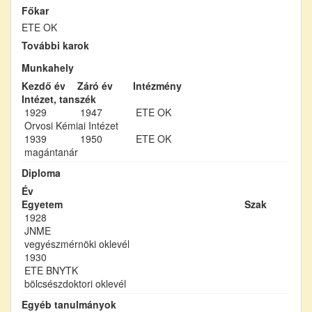
Főkar
ETE OK
További karok
Munkahely
Kezdő év
Záró év
Intézmény
Intézet, tanszék
1929
1947
ETE OK
Orvosi Kémiai Intézet
1939
1950
ETE OK
magántanár
Diploma
Év
Egyetem
Szak
1928
JNME
vegyészmérnöki oklevél
1930
ETE BNYTK
bölcsészdoktori oklevél
Egyéb tanulmányok