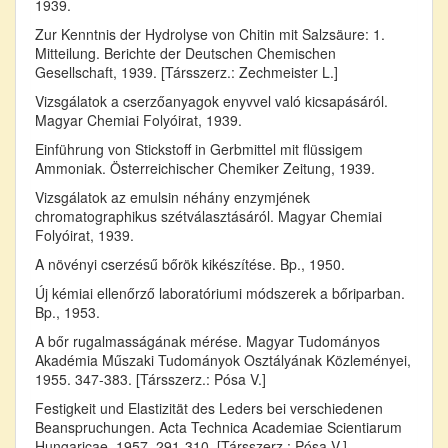
1939.
Zur Kenntnis der Hydrolyse von Chitin mit Salzsäure: 1.
Mitteilung. Berichte der Deutschen Chemischen
Gesellschaft, 1939. [Társszerz.: Zechmeister L.]
Vizsgálatok a cserzőanyagok enyvvel való kicsapásáról.
Magyar Chemiai Folyóirat, 1939.
Einführung von Stickstoff in Gerbmittel mit flüssigem
Ammoniak. Österreichischer Chemiker Zeitung, 1939.
Vizsgálatok az emulsin néhány enzymjének
chromatographikus szétválasztásáról. Magyar Chemiai
Folyóirat, 1939.
A növényi cserzésű bőrök kikészítése. Bp., 1950.
Új kémiai ellenőrző laboratóriumi módszerek a bőriparban.
Bp., 1953.
A bőr rugalmasságának mérése. Magyar Tudományos
Akadémia Műszaki Tudományok Osztályának Közleményei,
1955. 347-383. [Társszerz.: Pósa V.]
Festigkeit und Elastizität des Leders bei verschiedenen
Beanspruchungen. Acta Technica Academiae Scientiarum
Hungaricae, 1957. 291-310. [Társszerz.: Pósa V.]