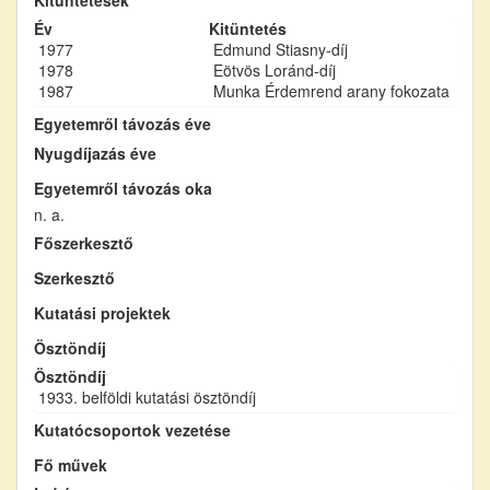
Év
Kitüntetés
1977
Edmund Stiasny-díj
1978
Eötvös Loránd-díj
1987
Munka Érdemrend arany fokozata
Egyetemről távozás éve
Nyugdíjazás éve
Egyetemről távozás oka
n. a.
Főszerkesztő
Szerkesztő
Kutatási projektek
Ösztöndíj
Ösztöndíj
1933. belföldi kutatási ösztöndíj
Kutatócsoportok vezetése
Fő művek