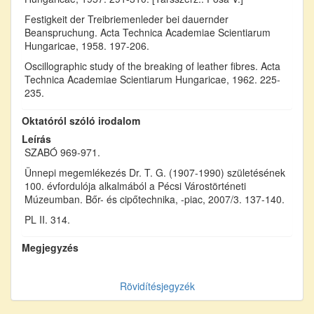
Festigkeit der Treibriemenleder bei dauernder
Beanspruchung. Acta Technica Academiae Scientiarum
Hungaricae, 1958. 197-206.
Oscillographic study of the breaking of leather fibres. Acta
Technica Academiae Scientiarum Hungaricae, 1962. 225-
235.
Oktatóról szóló irodalom
Leírás
SZABÓ 969-971.
Ünnepi megemlékezés Dr. T. G. (1907-1990) születésének
100. évfordulója alkalmából a Pécsi Várostörténeti
Múzeumban. Bőr- és cipőtechnika, -piac, 2007/3. 137-140.
PL II. 314.
Megjegyzés
Rövidítésjegyzék