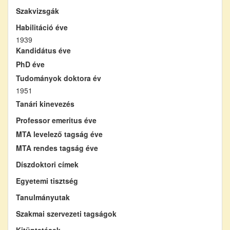
Szakvizsgák
Habilitáció éve
1939
Kandidátus éve
PhD éve
Tudományok doktora év
1951
Tanári kinevezés
Professor emeritus éve
MTA levelező tagság éve
MTA rendes tagság éve
Díszdoktori címek
Egyetemi tisztség
Tanulmányutak
Szakmai szervezeti tagságok
Kitüntetések