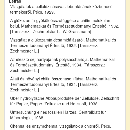
Leírás
Vizsgálatok a cellulóz sósavas lebontásának közbeneső
termékeiről. Pécs, 1929.
A glükozamin-gyökök összefüggése a chitin molekulán
belül. Mathematikai és Természettudományi Értesítő, 1932.
[Társszerz.: Zechmeister L., W. Grassmann]
Vizsgálat a glükozamin desamidálásáról. Mathematikai és
Természettudományi Értesítő, 1932. [Társszerz.:
Zechmeister L.]
Az élesztő sejthártyájának polysaccharidja. Mathematikai
és Természettudományi Értesítő, 1934. [Társszerz.:
Zechmeister L.]
Állati és növényi chitin összehasonlítása. Mathematikai és
Természettudományi Értesítő, 1934. [Társszerz.:
Zechmeister L.]
Über hydrolytische Abbauprodukte der Zellulose. Zeitschrift
für Papier, Pappe, Zellulose und Holzstoff, 1938.
Untersuchung eines fossilen Harzes. Centralblatt für
Mineralogie, 1938.
Chemiai és enzymchemiai vizsgálatok a chitinről. Pécs,