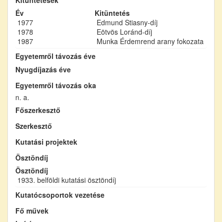
Év
Kitüntetés
1977
Edmund Stiasny-díj
1978
Eötvös Loránd-díj
1987
Munka Érdemrend arany fokozata
Egyetemről távozás éve
Nyugdíjazás éve
Egyetemről távozás oka
n. a.
Főszerkesztő
Szerkesztő
Kutatási projektek
Ösztöndíj
Ösztöndíj
1933. belföldi kutatási ösztöndíj
Kutatócsoportok vezetése
Fő művek