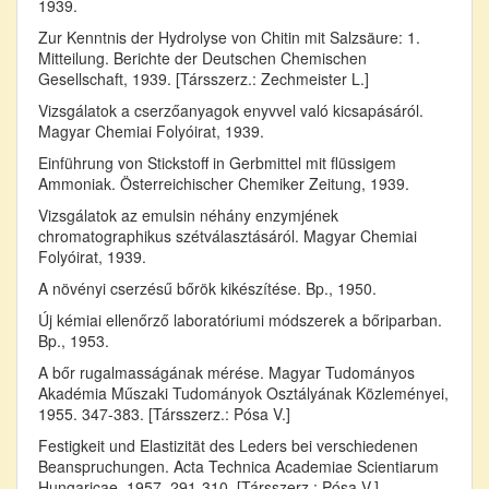
1939.
Zur Kenntnis der Hydrolyse von Chitin mit Salzsäure: 1.
Mitteilung. Berichte der Deutschen Chemischen
Gesellschaft, 1939. [Társszerz.: Zechmeister L.]
Vizsgálatok a cserzőanyagok enyvvel való kicsapásáról.
Magyar Chemiai Folyóirat, 1939.
Einführung von Stickstoff in Gerbmittel mit flüssigem
Ammoniak. Österreichischer Chemiker Zeitung, 1939.
Vizsgálatok az emulsin néhány enzymjének
chromatographikus szétválasztásáról. Magyar Chemiai
Folyóirat, 1939.
A növényi cserzésű bőrök kikészítése. Bp., 1950.
Új kémiai ellenőrző laboratóriumi módszerek a bőriparban.
Bp., 1953.
A bőr rugalmasságának mérése. Magyar Tudományos
Akadémia Műszaki Tudományok Osztályának Közleményei,
1955. 347-383. [Társszerz.: Pósa V.]
Festigkeit und Elastizität des Leders bei verschiedenen
Beanspruchungen. Acta Technica Academiae Scientiarum
Hungaricae, 1957. 291-310. [Társszerz.: Pósa V.]