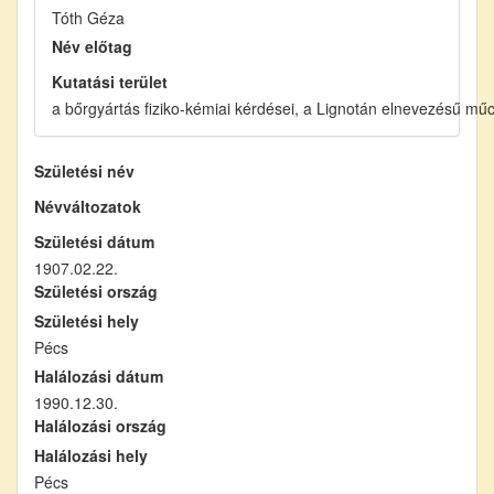
Tóth Géza
Név előtag
Kutatási terület
a bőrgyártás fiziko-kémiai kérdései, a Lignotán elnevezésű mű
Születési név
Névváltozatok
Születési dátum
1907.02.22.
Születési ország
Születési hely
Pécs
Halálozási dátum
1990.12.30.
Halálozási ország
Halálozási hely
Pécs