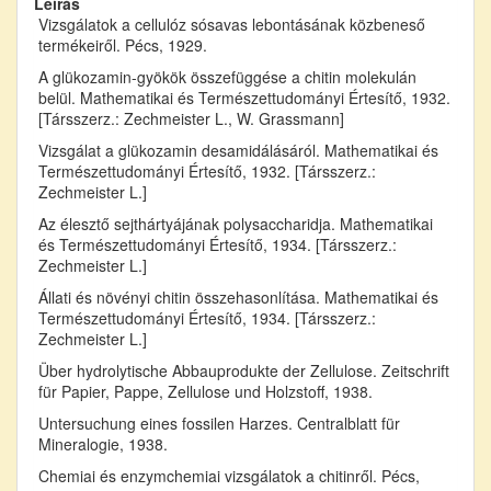
Leírás
Vizsgálatok a cellulóz sósavas lebontásának közbeneső
termékeiről. Pécs, 1929.
A glükozamin-gyökök összefüggése a chitin molekulán
belül. Mathematikai és Természettudományi Értesítő, 1932.
[Társszerz.: Zechmeister L., W. Grassmann]
Vizsgálat a glükozamin desamidálásáról. Mathematikai és
Természettudományi Értesítő, 1932. [Társszerz.:
Zechmeister L.]
Az élesztő sejthártyájának polysaccharidja. Mathematikai
és Természettudományi Értesítő, 1934. [Társszerz.:
Zechmeister L.]
Állati és növényi chitin összehasonlítása. Mathematikai és
Természettudományi Értesítő, 1934. [Társszerz.:
Zechmeister L.]
Über hydrolytische Abbauprodukte der Zellulose. Zeitschrift
für Papier, Pappe, Zellulose und Holzstoff, 1938.
Untersuchung eines fossilen Harzes. Centralblatt für
Mineralogie, 1938.
Chemiai és enzymchemiai vizsgálatok a chitinről. Pécs,