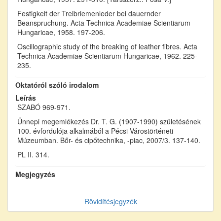
Festigkeit der Treibriemenleder bei dauernder
Beanspruchung. Acta Technica Academiae Scientiarum
Hungaricae, 1958. 197-206.
Oscillographic study of the breaking of leather fibres. Acta
Technica Academiae Scientiarum Hungaricae, 1962. 225-
235.
Oktatóról szóló irodalom
Leírás
SZABÓ 969-971.
Ünnepi megemlékezés Dr. T. G. (1907-1990) születésének
100. évfordulója alkalmából a Pécsi Várostörténeti
Múzeumban. Bőr- és cipőtechnika, -piac, 2007/3. 137-140.
PL II. 314.
Megjegyzés
Rövidítésjegyzék