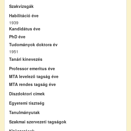
Szakvizsgák
Habilitáció éve
1939
Kandidátus éve
PhD éve
Tudományok doktora év
1951
Tanári kinevezés
Professor emeritus éve
MTA levelező tagság éve
MTA rendes tagság éve
Díszdoktori címek
Egyetemi tisztség
Tanulmányutak
Szakmai szervezeti tagságok
Kitüntetések