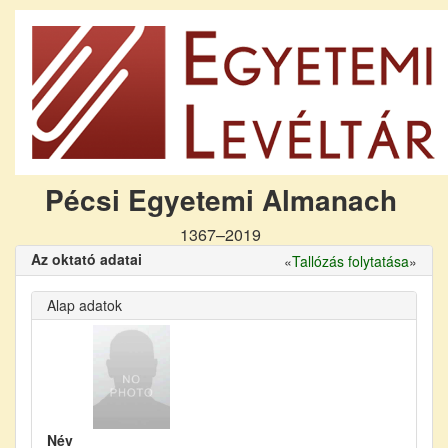
Pécsi Egyetemi Almanach
1367–2019
Az oktató adatai
«
Tallózás folytatása
»
Alap adatok
Név