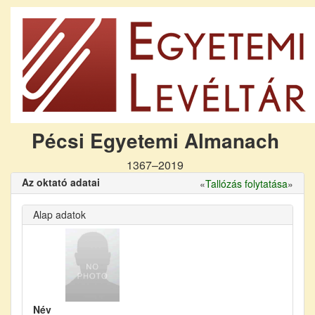
Pécsi Egyetemi Almanach
1367–2019
Az oktató adatai
«
Tallózás folytatása
»
Alap adatok
Név