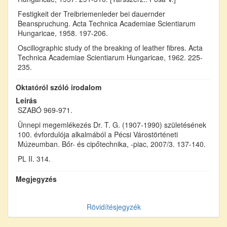
Festigkeit der Treibriemenleder bei dauernder
Beanspruchung. Acta Technica Academiae Scientiarum
Hungaricae, 1958. 197-206.
Oscillographic study of the breaking of leather fibres. Acta
Technica Academiae Scientiarum Hungaricae, 1962. 225-
235.
Oktatóról szóló irodalom
Leírás
SZABÓ 969-971.
Ünnepi megemlékezés Dr. T. G. (1907-1990) születésének
100. évfordulója alkalmából a Pécsi Várostörténeti
Múzeumban. Bőr- és cipőtechnika, -piac, 2007/3. 137-140.
PL II. 314.
Megjegyzés
Rövidítésjegyzék