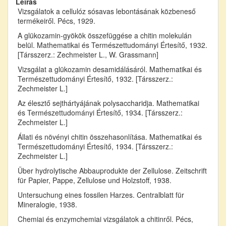
Leírás
Vizsgálatok a cellulóz sósavas lebontásának közbeneső
termékeiről. Pécs, 1929.
A glükozamin-gyökök összefüggése a chitin molekulán
belül. Mathematikai és Természettudományi Értesítő, 1932.
[Társszerz.: Zechmeister L., W. Grassmann]
Vizsgálat a glükozamin desamidálásáról. Mathematikai és
Természettudományi Értesítő, 1932. [Társszerz.:
Zechmeister L.]
Az élesztő sejthártyájának polysaccharidja. Mathematikai
és Természettudományi Értesítő, 1934. [Társszerz.:
Zechmeister L.]
Állati és növényi chitin összehasonlítása. Mathematikai és
Természettudományi Értesítő, 1934. [Társszerz.:
Zechmeister L.]
Über hydrolytische Abbauprodukte der Zellulose. Zeitschrift
für Papier, Pappe, Zellulose und Holzstoff, 1938.
Untersuchung eines fossilen Harzes. Centralblatt für
Mineralogie, 1938.
Chemiai és enzymchemiai vizsgálatok a chitinről. Pécs,