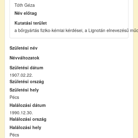
Tóth Géza
Név előtag
Kutatási terület
a bőrgyártás fiziko-kémiai kérdései, a Lignotán elnevezésű mű
Születési név
Névváltozatok
Születési dátum
1907.02.22.
Születési ország
Születési hely
Pécs
Halálozási dátum
1990.12.30.
Halálozási ország
Halálozási hely
Pécs