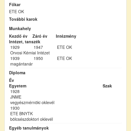
Főkar
ETE OK
További karok
Munkahely
Kezdő év
Záró év
Intézmény
Intézet, tanszék
1929
1947
ETE OK
Orvosi Kémiai Intézet
1939
1950
ETE OK
magántanár
Diploma
Év
Egyetem
Szak
1928
JNME
vegyészmérnöki oklevél
1930
ETE BNYTK
bölcsészdoktori oklevél
Egyéb tanulmányok