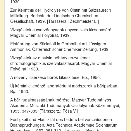
1939.
Zur Kenntnis der Hydrolyse von Chitin mit Salzsäure: 1.
Mitteilung. Berichte der Deutschen Chemischen
Gesellschaft, 1939. [Társszerz.: Zechmeister L.]
Vizsgálatok a cserzőanyagok enyvvel való kicsapásáról.
Magyar Chemiai Folyóirat, 1939.
Einführung von Stickstoff in Gerbmittel mit flüssigem
Ammoniak. Österreichischer Chemiker Zeitung, 1939.
Vizsgálatok az emulsin néhány enzymjének
chromatographikus szétválasztásáról. Magyar Chemiai
Folyóirat, 1939.
A növényi cserzésű bőrök kikészítése. Bp., 1950.
Új kémiai ellenőrző laboratóriumi módszerek a bőriparban.
Bp., 1953.
A bőr rugalmasságának mérése. Magyar Tudományos
Akadémia Műszaki Tudományok Osztályának Közleményei,
1955. 347-383. [Társszerz.: Pósa V.]
Festigkeit und Elastizität des Leders bei verschiedenen
Beanspruchungen. Acta Technica Academiae Scientiarum
Hungaricae, 1957. 291-310. [Társszerz.: Pósa V.]