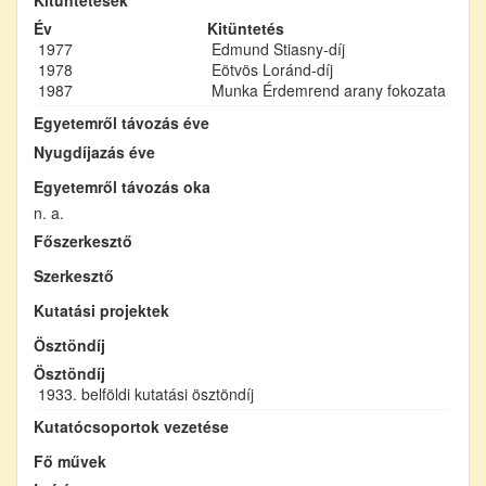
Év
Kitüntetés
1977
Edmund Stiasny-díj
1978
Eötvös Loránd-díj
1987
Munka Érdemrend arany fokozata
Egyetemről távozás éve
Nyugdíjazás éve
Egyetemről távozás oka
n. a.
Főszerkesztő
Szerkesztő
Kutatási projektek
Ösztöndíj
Ösztöndíj
1933. belföldi kutatási ösztöndíj
Kutatócsoportok vezetése
Fő művek