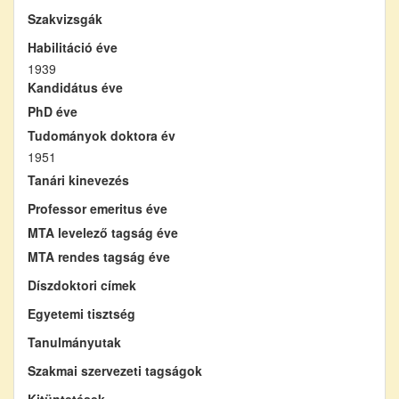
Szakvizsgák
Habilitáció éve
1939
Kandidátus éve
PhD éve
Tudományok doktora év
1951
Tanári kinevezés
Professor emeritus éve
MTA levelező tagság éve
MTA rendes tagság éve
Díszdoktori címek
Egyetemi tisztség
Tanulmányutak
Szakmai szervezeti tagságok
Kitüntetések