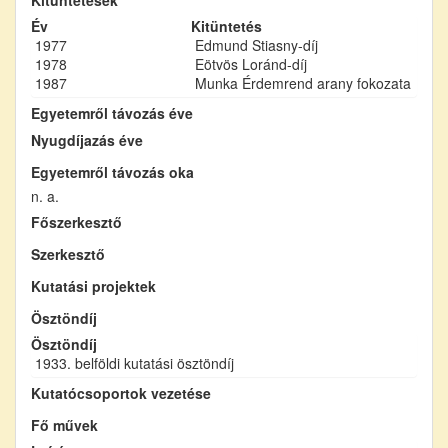
Év
Kitüntetés
1977
Edmund Stiasny-díj
1978
Eötvös Loránd-díj
1987
Munka Érdemrend arany fokozata
Egyetemről távozás éve
Nyugdíjazás éve
Egyetemről távozás oka
n. a.
Főszerkesztő
Szerkesztő
Kutatási projektek
Ösztöndíj
Ösztöndíj
1933. belföldi kutatási ösztöndíj
Kutatócsoportok vezetése
Fő művek