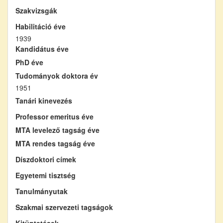
Szakvizsgák
Habilitáció éve
1939
Kandidátus éve
PhD éve
Tudományok doktora év
1951
Tanári kinevezés
Professor emeritus éve
MTA levelező tagság éve
MTA rendes tagság éve
Díszdoktori címek
Egyetemi tisztség
Tanulmányutak
Szakmai szervezeti tagságok
Kitüntetések