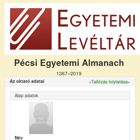
Pécsi Egyetemi Almanach
1367–2019
Az oktató adatai
«
Tallózás folytatása
»
Alap adatok
Név