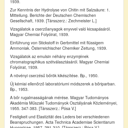
1939.
Zur Kenntnis der Hydrolyse von Chitin mit Salzsäure: 1.
Mitteilung. Berichte der Deutschen Chemischen
Gesellschaft, 1939. [Társszerz.: Zechmeister L.]
Vizsgálatok a cserzőanyagok enyvvel való kicsapásáról.
Magyar Chemiai Folyóirat, 1939.
Einführung von Stickstoff in Gerbmittel mit flüssigem
Ammoniak. Österreichischer Chemiker Zeitung, 1939.
Vizsgálatok az emulsin néhány enzymjének
chromatographikus szétválasztásáról. Magyar Chemiai
Folyóirat, 1939.
A növényi cserzésű bőrök kikészítése. Bp., 1950.
Új kémiai ellenőrző laboratóriumi módszerek a bőriparban.
Bp., 1953.
A bőr rugalmasságának mérése. Magyar Tudományos
Akadémia Műszaki Tudományok Osztályának Közleményei,
1955. 347-383. [Társszerz.: Pósa V.]
Festigkeit und Elastizität des Leders bei verschiedenen
Beanspruchungen. Acta Technica Academiae Scientiarum
Hungaricae, 1957. 291-310. [Társszerz.: Pósa V.]