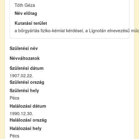
Tóth Géza
Név előtag
Kutatási terület
a bőrgyártás fiziko-kémiai kérdései, a Lignotán elnevezésű mű
Születési név
Névváltozatok
Születési dátum
1907.02.22.
Születési ország
Születési hely
Pécs
Halálozási dátum
1990.12.30.
Halálozási ország
Halálozási hely
Pécs