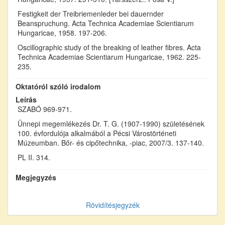
Festigkeit der Treibriemenleder bei dauernder
Beanspruchung. Acta Technica Academiae Scientiarum
Hungaricae, 1958. 197-206.
Oscillographic study of the breaking of leather fibres. Acta
Technica Academiae Scientiarum Hungaricae, 1962. 225-
235.
Oktatóról szóló irodalom
Leírás
SZABÓ 969-971.
Ünnepi megemlékezés Dr. T. G. (1907-1990) születésének
100. évfordulója alkalmából a Pécsi Várostörténeti
Múzeumban. Bőr- és cipőtechnika, -piac, 2007/3. 137-140.
PL II. 314.
Megjegyzés
Rövidítésjegyzék