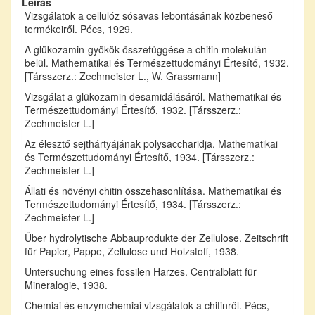
Leírás
Vizsgálatok a cellulóz sósavas lebontásának közbeneső
termékeiről. Pécs, 1929.
A glükozamin-gyökök összefüggése a chitin molekulán
belül. Mathematikai és Természettudományi Értesítő, 1932.
[Társszerz.: Zechmeister L., W. Grassmann]
Vizsgálat a glükozamin desamidálásáról. Mathematikai és
Természettudományi Értesítő, 1932. [Társszerz.:
Zechmeister L.]
Az élesztő sejthártyájának polysaccharidja. Mathematikai
és Természettudományi Értesítő, 1934. [Társszerz.:
Zechmeister L.]
Állati és növényi chitin összehasonlítása. Mathematikai és
Természettudományi Értesítő, 1934. [Társszerz.:
Zechmeister L.]
Über hydrolytische Abbauprodukte der Zellulose. Zeitschrift
für Papier, Pappe, Zellulose und Holzstoff, 1938.
Untersuchung eines fossilen Harzes. Centralblatt für
Mineralogie, 1938.
Chemiai és enzymchemiai vizsgálatok a chitinről. Pécs,