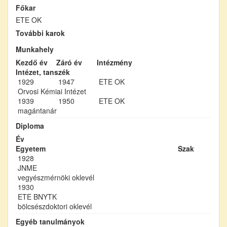
Főkar
ETE OK
További karok
Munkahely
Kezdő év
Záró év
Intézmény
Intézet, tanszék
1929
1947
ETE OK
Orvosi Kémiai Intézet
1939
1950
ETE OK
magántanár
Diploma
Év
Egyetem
Szak
1928
JNME
vegyészmérnöki oklevél
1930
ETE BNYTK
bölcsészdoktori oklevél
Egyéb tanulmányok