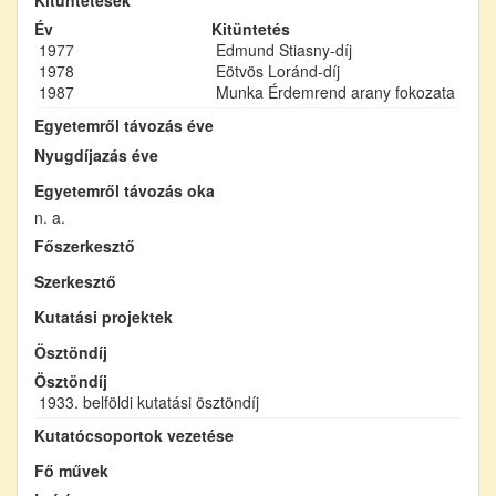
Év
Kitüntetés
1977
Edmund Stiasny-díj
1978
Eötvös Loránd-díj
1987
Munka Érdemrend arany fokozata
Egyetemről távozás éve
Nyugdíjazás éve
Egyetemről távozás oka
n. a.
Főszerkesztő
Szerkesztő
Kutatási projektek
Ösztöndíj
Ösztöndíj
1933. belföldi kutatási ösztöndíj
Kutatócsoportok vezetése
Fő művek