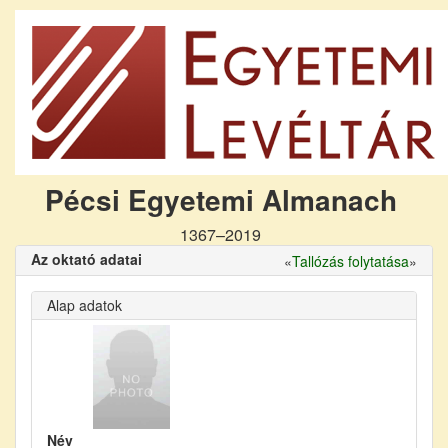
Pécsi Egyetemi Almanach
1367–2019
Az oktató adatai
«
Tallózás folytatása
»
Alap adatok
Név