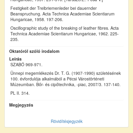
Festigkeit der Treibriemenleder bei dauernder
Beanspruchung. Acta Technica Academiae Scientiarum
Hungaricae, 1958. 197-206.
Oscillographic study of the breaking of leather fibres. Acta
Technica Academiae Scientiarum Hungaricae, 1962. 225-
235.
Oktatóról szóló irodalom
Leírás
SZABÓ 969-971.
Ünnepi megemlékezés Dr. T. G. (1907-1990) születésének
100. évfordulója alkalmából a Pécsi Várostörténeti
Múzeumban. Bőr- és cipőtechnika, -piac, 2007/3. 137-140.
PL II. 314.
Megjegyzés
Rövidítésjegyzék