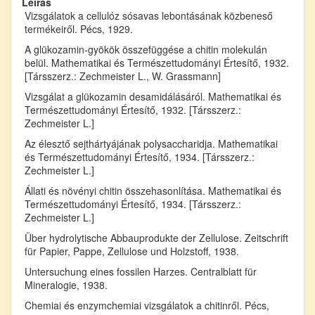
Leírás
Vizsgálatok a cellulóz sósavas lebontásának közbeneső
termékeiről. Pécs, 1929.
A glükozamin-gyökök összefüggése a chitin molekulán
belül. Mathematikai és Természettudományi Értesítő, 1932.
[Társszerz.: Zechmeister L., W. Grassmann]
Vizsgálat a glükozamin desamidálásáról. Mathematikai és
Természettudományi Értesítő, 1932. [Társszerz.:
Zechmeister L.]
Az élesztő sejthártyájának polysaccharidja. Mathematikai
és Természettudományi Értesítő, 1934. [Társszerz.:
Zechmeister L.]
Állati és növényi chitin összehasonlítása. Mathematikai és
Természettudományi Értesítő, 1934. [Társszerz.:
Zechmeister L.]
Über hydrolytische Abbauprodukte der Zellulose. Zeitschrift
für Papier, Pappe, Zellulose und Holzstoff, 1938.
Untersuchung eines fossilen Harzes. Centralblatt für
Mineralogie, 1938.
Chemiai és enzymchemiai vizsgálatok a chitinről. Pécs,