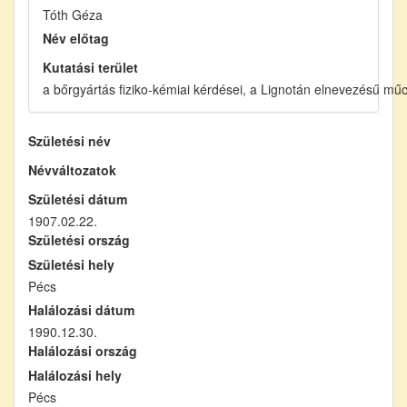
Tóth Géza
Név előtag
Kutatási terület
a bőrgyártás fiziko-kémiai kérdései, a Lignotán elnevezésű mű
Születési név
Névváltozatok
Születési dátum
1907.02.22.
Születési ország
Születési hely
Pécs
Halálozási dátum
1990.12.30.
Halálozási ország
Halálozási hely
Pécs