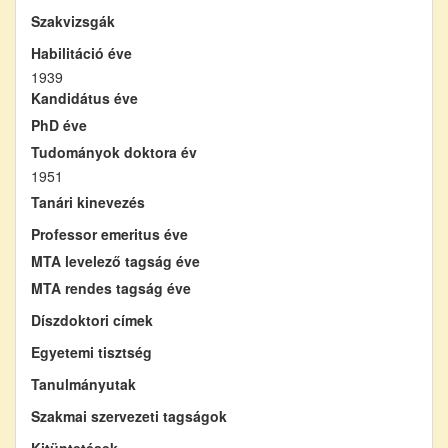
Szakvizsgák
Habilitáció éve
1939
Kandidátus éve
PhD éve
Tudományok doktora év
1951
Tanári kinevezés
Professor emeritus éve
MTA levelező tagság éve
MTA rendes tagság éve
Díszdoktori címek
Egyetemi tisztség
Tanulmányutak
Szakmai szervezeti tagságok
Kitüntetések