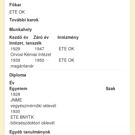
Főkar
ETE OK
További karok
Munkahely
Kezdő év
Záró év
Intézmény
Intézet, tanszék
1929
1947
ETE OK
Orvosi Kémiai Intézet
1939
1950
ETE OK
magántanár
Diploma
Év
Egyetem
Szak
1928
JNME
vegyészmérnöki oklevél
1930
ETE BNYTK
bölcsészdoktori oklevél
Egyéb tanulmányok