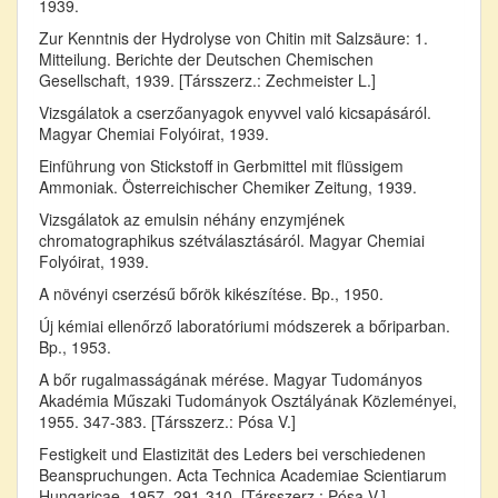
1939.
Zur Kenntnis der Hydrolyse von Chitin mit Salzsäure: 1.
Mitteilung. Berichte der Deutschen Chemischen
Gesellschaft, 1939. [Társszerz.: Zechmeister L.]
Vizsgálatok a cserzőanyagok enyvvel való kicsapásáról.
Magyar Chemiai Folyóirat, 1939.
Einführung von Stickstoff in Gerbmittel mit flüssigem
Ammoniak. Österreichischer Chemiker Zeitung, 1939.
Vizsgálatok az emulsin néhány enzymjének
chromatographikus szétválasztásáról. Magyar Chemiai
Folyóirat, 1939.
A növényi cserzésű bőrök kikészítése. Bp., 1950.
Új kémiai ellenőrző laboratóriumi módszerek a bőriparban.
Bp., 1953.
A bőr rugalmasságának mérése. Magyar Tudományos
Akadémia Műszaki Tudományok Osztályának Közleményei,
1955. 347-383. [Társszerz.: Pósa V.]
Festigkeit und Elastizität des Leders bei verschiedenen
Beanspruchungen. Acta Technica Academiae Scientiarum
Hungaricae, 1957. 291-310. [Társszerz.: Pósa V.]