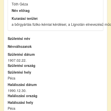
Tóth Géza
Név előtag
Kutatási terület
a bőrgyártás fiziko-kémiai kérdései, a Lignotán elnevezésű mű
Születési név
Névváltozatok
Születési dátum
1907.02.22.
Születési ország
Születési hely
Pécs
Halálozási dátum
1990.12.30.
Halálozási ország
Halálozási hely
Pécs