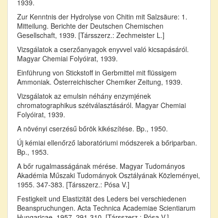
1939.
Zur Kenntnis der Hydrolyse von Chitin mit Salzsäure: 1.
Mitteilung. Berichte der Deutschen Chemischen
Gesellschaft, 1939. [Társszerz.: Zechmeister L.]
Vizsgálatok a cserzőanyagok enyvvel való kicsapásáról.
Magyar Chemiai Folyóirat, 1939.
Einführung von Stickstoff in Gerbmittel mit flüssigem
Ammoniak. Österreichischer Chemiker Zeitung, 1939.
Vizsgálatok az emulsin néhány enzymjének
chromatographikus szétválasztásáról. Magyar Chemiai
Folyóirat, 1939.
A növényi cserzésű bőrök kikészítése. Bp., 1950.
Új kémiai ellenőrző laboratóriumi módszerek a bőriparban.
Bp., 1953.
A bőr rugalmasságának mérése. Magyar Tudományos
Akadémia Műszaki Tudományok Osztályának Közleményei,
1955. 347-383. [Társszerz.: Pósa V.]
Festigkeit und Elastizität des Leders bei verschiedenen
Beanspruchungen. Acta Technica Academiae Scientiarum
Hungaricae, 1957. 291-310. [Társszerz.: Pósa V.]