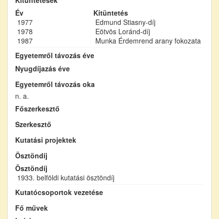
Év
Kitüntetés
1977
Edmund Stiasny-díj
1978
Eötvös Loránd-díj
1987
Munka Érdemrend arany fokozata
Egyetemről távozás éve
Nyugdíjazás éve
Egyetemről távozás oka
n. a.
Főszerkesztő
Szerkesztő
Kutatási projektek
Ösztöndíj
Ösztöndíj
1933. belföldi kutatási ösztöndíj
Kutatócsoportok vezetése
Fő művek