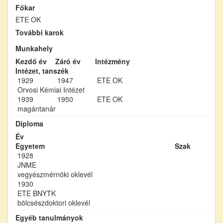
Főkar
ETE OK
További karok
Munkahely
Kezdő év
Záró év
Intézmény
Intézet, tanszék
1929
1947
ETE OK
Orvosi Kémiai Intézet
1939
1950
ETE OK
magántanár
Diploma
Év
Egyetem
Szak
1928
JNME
vegyészmérnöki oklevél
1930
ETE BNYTK
bölcsészdoktori oklevél
Egyéb tanulmányok