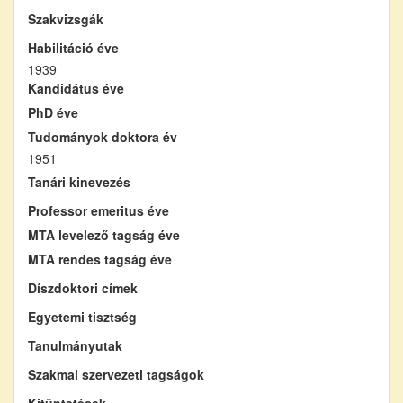
Szakvizsgák
Habilitáció éve
1939
Kandidátus éve
PhD éve
Tudományok doktora év
1951
Tanári kinevezés
Professor emeritus éve
MTA levelező tagság éve
MTA rendes tagság éve
Díszdoktori címek
Egyetemi tisztség
Tanulmányutak
Szakmai szervezeti tagságok
Kitüntetések