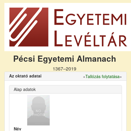
Pécsi Egyetemi Almanach
1367–2019
Az oktató adatai
«
Tallózás folytatása
»
Alap adatok
Név