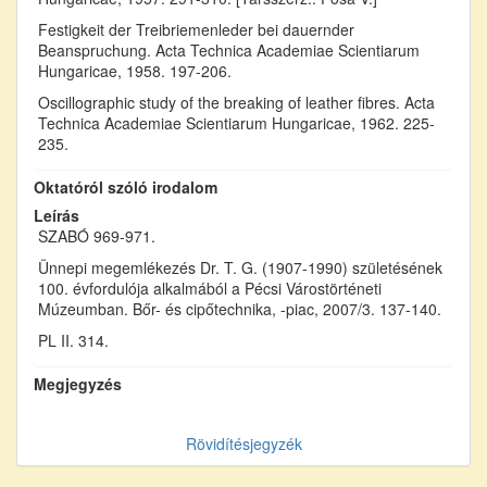
Festigkeit der Treibriemenleder bei dauernder
Beanspruchung. Acta Technica Academiae Scientiarum
Hungaricae, 1958. 197-206.
Oscillographic study of the breaking of leather fibres. Acta
Technica Academiae Scientiarum Hungaricae, 1962. 225-
235.
Oktatóról szóló irodalom
Leírás
SZABÓ 969-971.
Ünnepi megemlékezés Dr. T. G. (1907-1990) születésének
100. évfordulója alkalmából a Pécsi Várostörténeti
Múzeumban. Bőr- és cipőtechnika, -piac, 2007/3. 137-140.
PL II. 314.
Megjegyzés
Rövidítésjegyzék