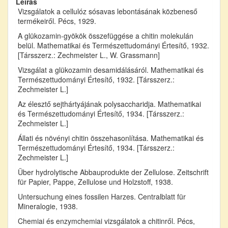
Leírás
Vizsgálatok a cellulóz sósavas lebontásának közbeneső
termékeiről. Pécs, 1929.
A glükozamin-gyökök összefüggése a chitin molekulán
belül. Mathematikai és Természettudományi Értesítő, 1932.
[Társszerz.: Zechmeister L., W. Grassmann]
Vizsgálat a glükozamin desamidálásáról. Mathematikai és
Természettudományi Értesítő, 1932. [Társszerz.:
Zechmeister L.]
Az élesztő sejthártyájának polysaccharidja. Mathematikai
és Természettudományi Értesítő, 1934. [Társszerz.:
Zechmeister L.]
Állati és növényi chitin összehasonlítása. Mathematikai és
Természettudományi Értesítő, 1934. [Társszerz.:
Zechmeister L.]
Über hydrolytische Abbauprodukte der Zellulose. Zeitschrift
für Papier, Pappe, Zellulose und Holzstoff, 1938.
Untersuchung eines fossilen Harzes. Centralblatt für
Mineralogie, 1938.
Chemiai és enzymchemiai vizsgálatok a chitinről. Pécs,