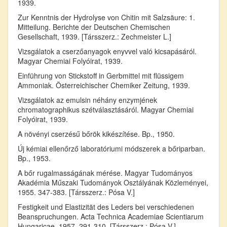
1939.
Zur Kenntnis der Hydrolyse von Chitin mit Salzsäure: 1.
Mitteilung. Berichte der Deutschen Chemischen
Gesellschaft, 1939. [Társszerz.: Zechmeister L.]
Vizsgálatok a cserzőanyagok enyvvel való kicsapásáról.
Magyar Chemiai Folyóirat, 1939.
Einführung von Stickstoff in Gerbmittel mit flüssigem
Ammoniak. Österreichischer Chemiker Zeitung, 1939.
Vizsgálatok az emulsin néhány enzymjének
chromatographikus szétválasztásáról. Magyar Chemiai
Folyóirat, 1939.
A növényi cserzésű bőrök kikészítése. Bp., 1950.
Új kémiai ellenőrző laboratóriumi módszerek a bőriparban.
Bp., 1953.
A bőr rugalmasságának mérése. Magyar Tudományos
Akadémia Műszaki Tudományok Osztályának Közleményei,
1955. 347-383. [Társszerz.: Pósa V.]
Festigkeit und Elastizität des Leders bei verschiedenen
Beanspruchungen. Acta Technica Academiae Scientiarum
Hungaricae, 1957. 291-310. [Társszerz.: Pósa V.]