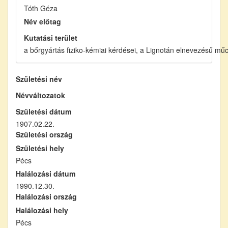
Tóth Géza
Név előtag
Kutatási terület
a bőrgyártás fiziko-kémiai kérdései, a Lignotán elnevezésű mű
Születési név
Névváltozatok
Születési dátum
1907.02.22.
Születési ország
Születési hely
Pécs
Halálozási dátum
1990.12.30.
Halálozási ország
Halálozási hely
Pécs