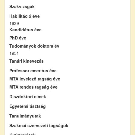
Szakvizsgák
Habilitáció éve
1939
Kandidátus éve
PhD éve
Tudományok doktora év
1951
Tanári kinevezés
Professor emeritus éve
MTA levelező tagság éve
MTA rendes tagság éve
Díszdoktori címek
Egyetemi tisztség
Tanulmányutak
Szakmai szervezeti tagságok
Kitüntetések