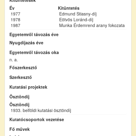
Év
Kitüntetés
1977
Edmund Stiasny-díj
1978
Eötvös Loránd-díj
1987
Munka Érdemrend arany fokozata
Egyetemről távozás éve
Nyugdíjazás éve
Egyetemről távozás oka
n. a.
Főszerkesztő
Szerkesztő
Kutatási projektek
Ösztöndíj
Ösztöndíj
1933. belföldi kutatási ösztöndíj
Kutatócsoportok vezetése
Fő művek