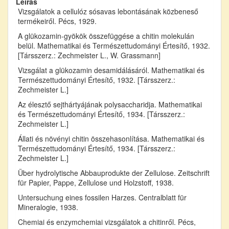
Leírás
Vizsgálatok a cellulóz sósavas lebontásának közbeneső
termékeiről. Pécs, 1929.
A glükozamin-gyökök összefüggése a chitin molekulán
belül. Mathematikai és Természettudományi Értesítő, 1932.
[Társszerz.: Zechmeister L., W. Grassmann]
Vizsgálat a glükozamin desamidálásáról. Mathematikai és
Természettudományi Értesítő, 1932. [Társszerz.:
Zechmeister L.]
Az élesztő sejthártyájának polysaccharidja. Mathematikai
és Természettudományi Értesítő, 1934. [Társszerz.:
Zechmeister L.]
Állati és növényi chitin összehasonlítása. Mathematikai és
Természettudományi Értesítő, 1934. [Társszerz.:
Zechmeister L.]
Über hydrolytische Abbauprodukte der Zellulose. Zeitschrift
für Papier, Pappe, Zellulose und Holzstoff, 1938.
Untersuchung eines fossilen Harzes. Centralblatt für
Mineralogie, 1938.
Chemiai és enzymchemiai vizsgálatok a chitinről. Pécs,