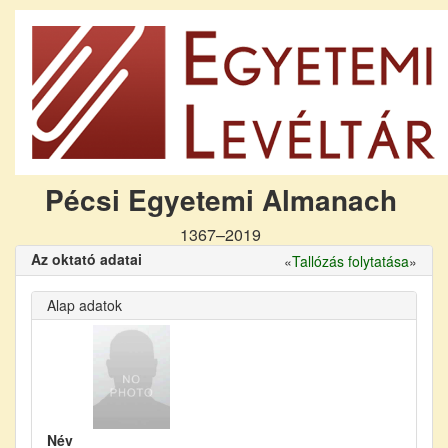
Pécsi Egyetemi Almanach
1367–2019
Az oktató adatai
«
Tallózás folytatása
»
Alap adatok
Név