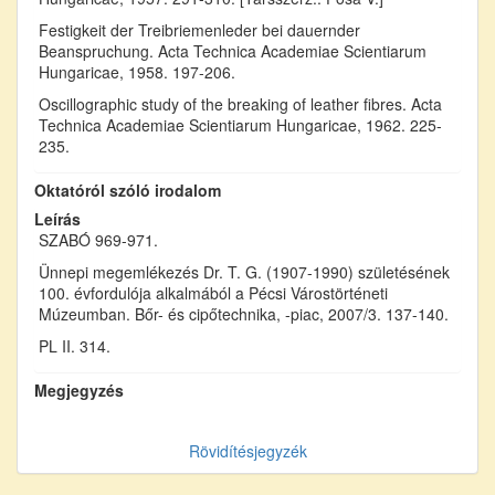
Festigkeit der Treibriemenleder bei dauernder
Beanspruchung. Acta Technica Academiae Scientiarum
Hungaricae, 1958. 197-206.
Oscillographic study of the breaking of leather fibres. Acta
Technica Academiae Scientiarum Hungaricae, 1962. 225-
235.
Oktatóról szóló irodalom
Leírás
SZABÓ 969-971.
Ünnepi megemlékezés Dr. T. G. (1907-1990) születésének
100. évfordulója alkalmából a Pécsi Várostörténeti
Múzeumban. Bőr- és cipőtechnika, -piac, 2007/3. 137-140.
PL II. 314.
Megjegyzés
Rövidítésjegyzék