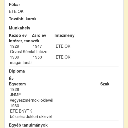
Főkar
ETE OK
További karok
Munkahely
Kezdő év
Záró év
Intézmény
Intézet, tanszék
1929
1947
ETE OK
Orvosi Kémiai Intézet
1939
1950
ETE OK
magántanár
Diploma
Év
Egyetem
Szak
1928
JNME
vegyészmérnöki oklevél
1930
ETE BNYTK
bölcsészdoktori oklevél
Egyéb tanulmányok