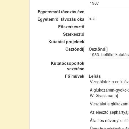
1987
Egyetemről távozás éve
n. a.
Egyetemről távozás oka
Főszerkesztő
Szerkesztő
Kutatási projektek
Ösztöndíj
Ösztöndíj
1933. belföldi kutatás
Kutatócsoportok
vezetése
Fő művek
Leírás
Vizsgálatok a cellul
A glükozamin-gyökök 
W. Grassmann]
Vizsgálat a glükozam
Az élesztő sejthártyá
Állati és növényi chi
Über hydrolytische Ab