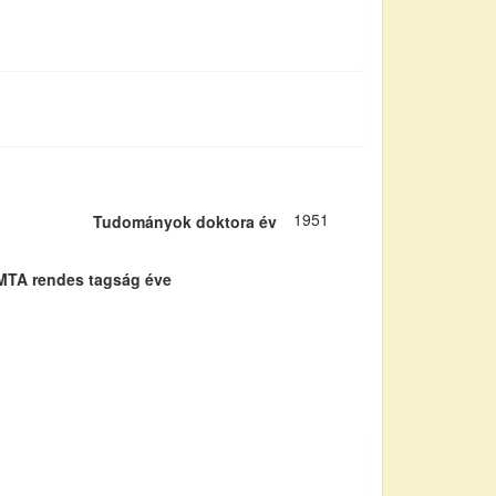
1951
Tudományok doktora év
MTA rendes tagság éve