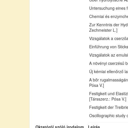
Untersuchung eines fo
Chemiai és enzymchemi
Zur Kenntnis der Hydr
Zechmeister L.]
Vizsgálatok a cserző
Einführung von Sticks
Vizsgálatok az emuls
A növényi cserzésű bő
Új kémiai ellenőrző l
A bőr rugalmasságán
Pósa V.]
Festigkeit und Elast
[Társszerz.: Pósa V.]
Festigkeit der Treib
Oscillographic study 
Oktatóról szóló irodalom
Leírás