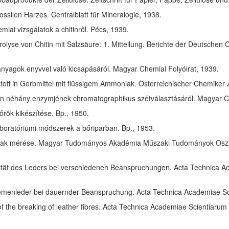
ssilen Harzes. Centralblatt für Mineralogie, 1938.
ai vizsgálatok a chitinről. Pécs, 1939.
olyse von Chitin mit Salzsäure: 1. Mitteilung. Berichte der Deutschen 
anyagok enyvvel való kicsapásáról. Magyar Chemiai Folyóirat, 1939.
toff in Gerbmittel mit flüssigem Ammoniak. Österreichischer Chemiker 
in néhány enzymjének chromatographikus szétválasztásáról. Magyar Ch
rök kikészítése. Bp., 1950.
aboratóriumi módszerek a bőriparban. Bp., 1953.
ak mérése. Magyar Tudományos Akadémia Műszaki Tudományok Osztál
izität des Leders bei verschiedenen Beanspruchungen. Acta Technica 
riemenleder bei dauernder Beanspruchung. Acta Technica Academiae S
of the breaking of leather fibres. Acta Technica Academiae Scientiaru