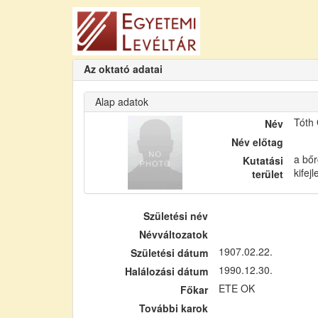
Az oktató adatai
Alap adatok
Tóth
Név
Név előtag
a bőr
Kutatási
kifej
terület
Születési név
Névváltozatok
1907.02.22.
Születési dátum
1990.12.30.
Halálozási dátum
ETE OK
Főkar
További karok