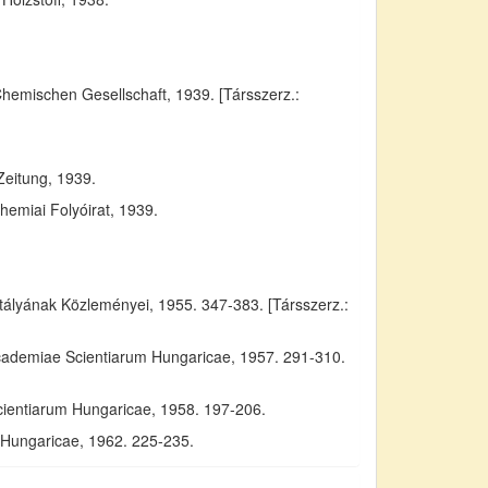
Chemischen Gesellschaft, 1939. [Társszerz.:
Zeitung, 1939.
emiai Folyóirat, 1939.
yának Közleményei, 1955. 347-383. [Társszerz.:
Academiae Scientiarum Hungaricae, 1957. 291-310.
cientiarum Hungaricae, 1958. 197-206.
m Hungaricae, 1962. 225-235.