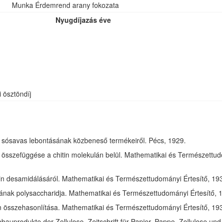
Munka Érdemrend arany fokozata
Nyugdíjazás éve
i ösztöndíj
óz sósavas lebontásának közbeneső termékeiről. Pécs, 1929.
összefüggése a chitin molekulán belül. Mathematikai és Természettudom
in desamidálásáról. Mathematikai és Természettudományi Értesítő, 1932
jának polysaccharidja. Mathematikai és Természettudományi Értesítő, 1
tin összehasonlítása. Mathematikai és Természettudományi Értesítő, 193
bauprodukte der Zellulose. Zeitschrift für Papier, Pappe, Zellulose und 