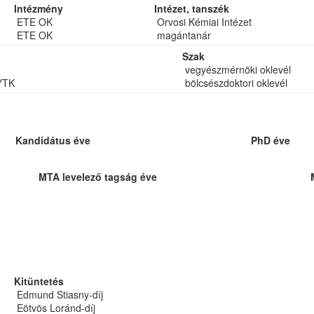
Intézmény
Intézet, tanszék
ETE OK
Orvosi Kémiai Intézet
ETE OK
magántanár
Szak
vegyészmérnöki oklevél
YTK
bölcsészdoktori oklevél
Kandidátus éve
PhD éve
MTA levelező tagság éve
Kitüntetés
Edmund Stiasny-díj
Eötvös Loránd-díj