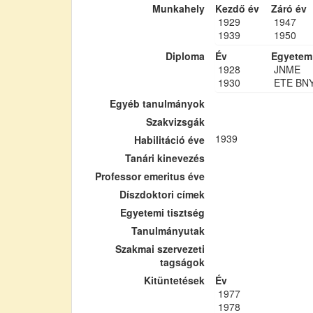
Munkahely
Kezdő év
Záró év
1929
1947
1939
1950
Diploma
Év
Egyetem
1928
JNME
1930
ETE BN
Egyéb tanulmányok
Szakvizsgák
1939
Habilitáció éve
Tanári kinevezés
Professor emeritus éve
Díszdoktori címek
Egyetemi tisztség
Tanulmányutak
Szakmai szervezeti
tagságok
Kitüntetések
Év
1977
1978