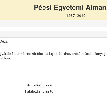
Pécsi Egyetemi Alma
1367–2019
 Géza
gyártás fiziko-kémiai kérdései, a Lignotán elnevezésű műcserzőanyag
lesztése
Születési ország
Halálozási ország