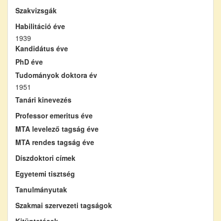
Szakvizsgák
Habilitáció éve
1939
Kandidátus éve
PhD éve
Tudományok doktora év
1951
Tanári kinevezés
Professor emeritus éve
MTA levelező tagság éve
MTA rendes tagság éve
Díszdoktori címek
Egyetemi tisztség
Tanulmányutak
Szakmai szervezeti tagságok
Kitüntetések