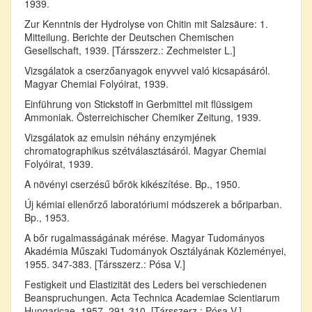
1939.
Zur Kenntnis der Hydrolyse von Chitin mit Salzsäure: 1.
Mitteilung. Berichte der Deutschen Chemischen
Gesellschaft, 1939. [Társszerz.: Zechmeister L.]
Vizsgálatok a cserzőanyagok enyvvel való kicsapásáról.
Magyar Chemiai Folyóirat, 1939.
Einführung von Stickstoff in Gerbmittel mit flüssigem
Ammoniak. Österreichischer Chemiker Zeitung, 1939.
Vizsgálatok az emulsin néhány enzymjének
chromatographikus szétválasztásáról. Magyar Chemiai
Folyóirat, 1939.
A növényi cserzésű bőrök kikészítése. Bp., 1950.
Új kémiai ellenőrző laboratóriumi módszerek a bőriparban.
Bp., 1953.
A bőr rugalmasságának mérése. Magyar Tudományos
Akadémia Műszaki Tudományok Osztályának Közleményei,
1955. 347-383. [Társszerz.: Pósa V.]
Festigkeit und Elastizität des Leders bei verschiedenen
Beanspruchungen. Acta Technica Academiae Scientiarum
Hungaricae, 1957. 291-310. [Társszerz.: Pósa V.]