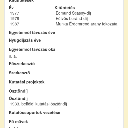
Év
Kitüntetés
1977
Edmund Stiasny-díj
1978
Eötvös Loránd-díj
1987
Munka Érdemrend arany fokozata
Egyetemről távozás éve
Nyugdíjazás éve
Egyetemről távozás oka
n. a.
Főszerkesztő
Szerkesztő
Kutatási projektek
Ösztöndíj
Ösztöndíj
1933. belföldi kutatási ösztöndíj
Kutatócsoportok vezetése
Fő művek