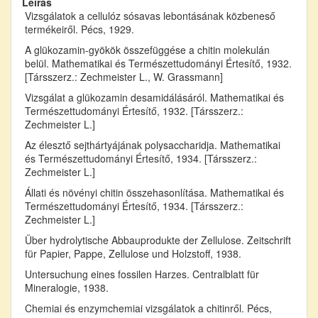
Leírás
Vizsgálatok a cellulóz sósavas lebontásának közbeneső
termékeiről. Pécs, 1929.
A glükozamin-gyökök összefüggése a chitin molekulán
belül. Mathematikai és Természettudományi Értesítő, 1932.
[Társszerz.: Zechmeister L., W. Grassmann]
Vizsgálat a glükozamin desamidálásáról. Mathematikai és
Természettudományi Értesítő, 1932. [Társszerz.:
Zechmeister L.]
Az élesztő sejthártyájának polysaccharidja. Mathematikai
és Természettudományi Értesítő, 1934. [Társszerz.:
Zechmeister L.]
Állati és növényi chitin összehasonlítása. Mathematikai és
Természettudományi Értesítő, 1934. [Társszerz.:
Zechmeister L.]
Über hydrolytische Abbauprodukte der Zellulose. Zeitschrift
für Papier, Pappe, Zellulose und Holzstoff, 1938.
Untersuchung eines fossilen Harzes. Centralblatt für
Mineralogie, 1938.
Chemiai és enzymchemiai vizsgálatok a chitinről. Pécs,