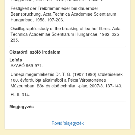
Festigkeit der Treibriemenleder bei dauernder
Beanspruchung. Acta Technica Academiae Scientiarum
Hungaricae, 1958. 197-206.
Oscillographic study of the breaking of leather fibres. Acta
Technica Academiae Scientiarum Hungaricae, 1962. 225-
235.
Oktatóról szóló irodalom
Leírás
SZABÓ 969-971.
Ünnepi megemlékezés Dr. T. G. (1907-1990) születésének
100. évfordulója alkalmából a Pécsi Várostörténeti
Múzeumban. Bőr- és cipőtechnika, -piac, 2007/3. 137-140.
PL II. 314.
Megjegyzés
Rövidítésjegyzék