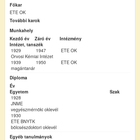
Főkar
ETE OK
További karok
Munkahely
Kezdő év
Záró év
Intézmény
Intézet, tanszék
1929
1947
ETE OK
Orvosi Kémiai Intézet
1939
1950
ETE OK
magántanár
Diploma
Év
Egyetem
Szak
1928
JNME
vegyészmérnöki oklevél
1930
ETE BNYTK
bölcsészdoktori oklevél
Egyéb tanulmányok