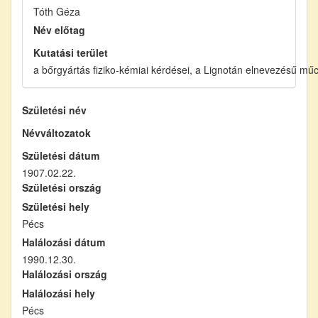
Tóth Géza
Név előtag
Kutatási terület
a bőrgyártás fiziko-kémiai kérdései, a Lignotán elnevezésű mű
Születési név
Névváltozatok
Születési dátum
1907.02.22.
Születési ország
Születési hely
Pécs
Halálozási dátum
1990.12.30.
Halálozási ország
Halálozási hely
Pécs