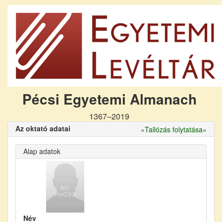
Pécsi Egyetemi Almanach
1367–2019
Az oktató adatai
«
Tallózás folytatása
»
Alap adatok
Név