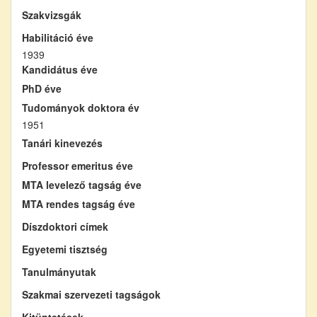
Szakvizsgák
Habilitáció éve
1939
Kandidátus éve
PhD éve
Tudományok doktora év
1951
Tanári kinevezés
Professor emeritus éve
MTA levelező tagság éve
MTA rendes tagság éve
Díszdoktori címek
Egyetemi tisztség
Tanulmányutak
Szakmai szervezeti tagságok
Kitüntetések