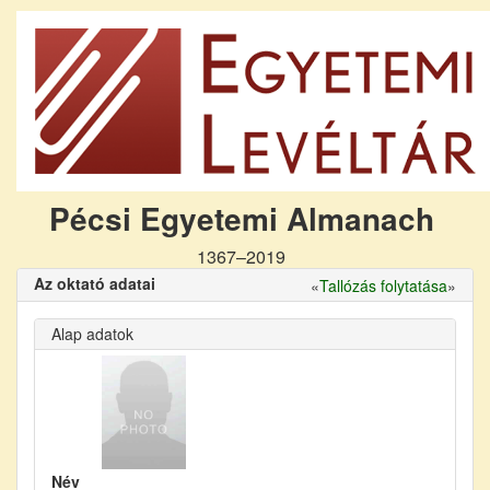
Pécsi Egyetemi Almanach
1367–2019
Az oktató adatai
«
Tallózás folytatása
»
Alap adatok
Név