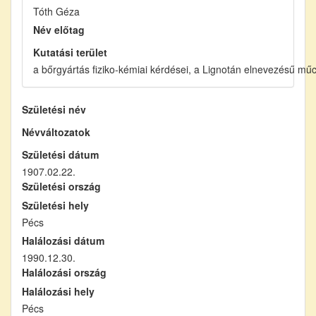
Tóth Géza
Név előtag
Kutatási terület
a bőrgyártás fiziko-kémiai kérdései, a Lignotán elnevezésű mű
Születési név
Névváltozatok
Születési dátum
1907.02.22.
Születési ország
Születési hely
Pécs
Halálozási dátum
1990.12.30.
Halálozási ország
Halálozási hely
Pécs