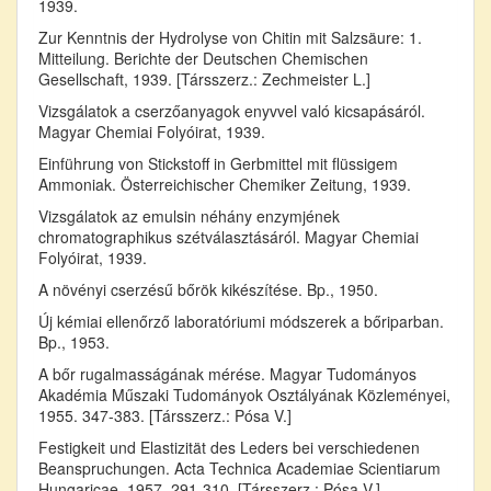
1939.
Zur Kenntnis der Hydrolyse von Chitin mit Salzsäure: 1.
Mitteilung. Berichte der Deutschen Chemischen
Gesellschaft, 1939. [Társszerz.: Zechmeister L.]
Vizsgálatok a cserzőanyagok enyvvel való kicsapásáról.
Magyar Chemiai Folyóirat, 1939.
Einführung von Stickstoff in Gerbmittel mit flüssigem
Ammoniak. Österreichischer Chemiker Zeitung, 1939.
Vizsgálatok az emulsin néhány enzymjének
chromatographikus szétválasztásáról. Magyar Chemiai
Folyóirat, 1939.
A növényi cserzésű bőrök kikészítése. Bp., 1950.
Új kémiai ellenőrző laboratóriumi módszerek a bőriparban.
Bp., 1953.
A bőr rugalmasságának mérése. Magyar Tudományos
Akadémia Műszaki Tudományok Osztályának Közleményei,
1955. 347-383. [Társszerz.: Pósa V.]
Festigkeit und Elastizität des Leders bei verschiedenen
Beanspruchungen. Acta Technica Academiae Scientiarum
Hungaricae, 1957. 291-310. [Társszerz.: Pósa V.]