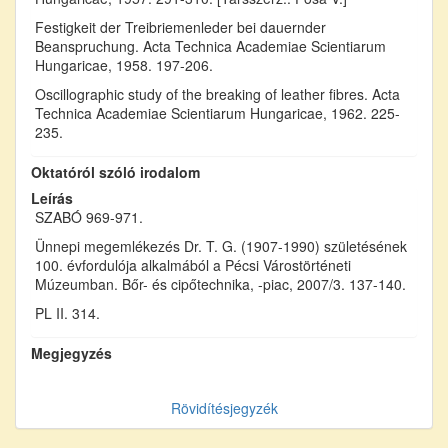
Festigkeit der Treibriemenleder bei dauernder
Beanspruchung. Acta Technica Academiae Scientiarum
Hungaricae, 1958. 197-206.
Oscillographic study of the breaking of leather fibres. Acta
Technica Academiae Scientiarum Hungaricae, 1962. 225-
235.
Oktatóról szóló irodalom
Leírás
SZABÓ 969-971.
Ünnepi megemlékezés Dr. T. G. (1907-1990) születésének
100. évfordulója alkalmából a Pécsi Várostörténeti
Múzeumban. Bőr- és cipőtechnika, -piac, 2007/3. 137-140.
PL II. 314.
Megjegyzés
Rövidítésjegyzék