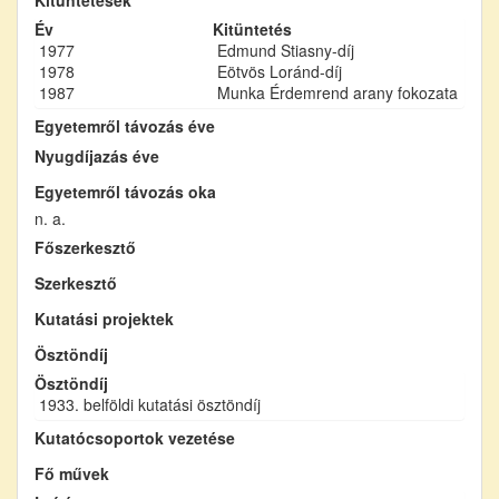
Év
Kitüntetés
1977
Edmund Stiasny-díj
1978
Eötvös Loránd-díj
1987
Munka Érdemrend arany fokozata
Egyetemről távozás éve
Nyugdíjazás éve
Egyetemről távozás oka
n. a.
Főszerkesztő
Szerkesztő
Kutatási projektek
Ösztöndíj
Ösztöndíj
1933. belföldi kutatási ösztöndíj
Kutatócsoportok vezetése
Fő művek