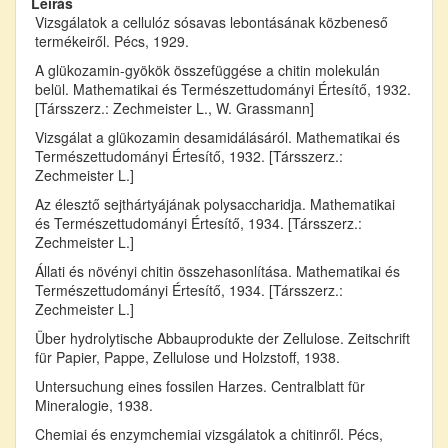
Leírás
Vizsgálatok a cellulóz sósavas lebontásának közbeneső
termékeiről. Pécs, 1929.
A glükozamin-gyökök összefüggése a chitin molekulán
belül. Mathematikai és Természettudományi Értesítő, 1932.
[Társszerz.: Zechmeister L., W. Grassmann]
Vizsgálat a glükozamin desamidálásáról. Mathematikai és
Természettudományi Értesítő, 1932. [Társszerz.:
Zechmeister L.]
Az élesztő sejthártyájának polysaccharidja. Mathematikai
és Természettudományi Értesítő, 1934. [Társszerz.:
Zechmeister L.]
Állati és növényi chitin összehasonlítása. Mathematikai és
Természettudományi Értesítő, 1934. [Társszerz.:
Zechmeister L.]
Über hydrolytische Abbauprodukte der Zellulose. Zeitschrift
für Papier, Pappe, Zellulose und Holzstoff, 1938.
Untersuchung eines fossilen Harzes. Centralblatt für
Mineralogie, 1938.
Chemiai és enzymchemiai vizsgálatok a chitinről. Pécs,