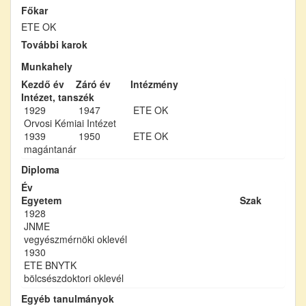
Főkar
ETE OK
További karok
Munkahely
Kezdő év
Záró év
Intézmény
Intézet, tanszék
1929
1947
ETE OK
Orvosi Kémiai Intézet
1939
1950
ETE OK
magántanár
Diploma
Év
Egyetem
Szak
1928
JNME
vegyészmérnöki oklevél
1930
ETE BNYTK
bölcsészdoktori oklevél
Egyéb tanulmányok