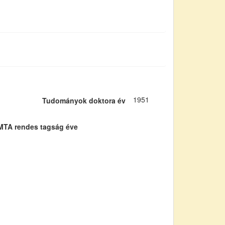
1951
Tudományok doktora év
MTA rendes tagság éve