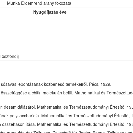
Munka Érdemrend arany fokozata
Nyugdíjazás éve
i ösztöndíj
óz sósavas lebontásának közbeneső termékeiről. Pécs, 1929.
összefüggése a chitin molekulán belül. Mathematikai és Természettudom
in desamidálásáról. Mathematikai és Természettudományi Értesítő, 1932
jának polysaccharidja. Mathematikai és Természettudományi Értesítő, 1
tin összehasonlítása. Mathematikai és Természettudományi Értesítő, 193
bauprodukte der Zellulose. Zeitschrift für Papier, Pappe, Zellulose und 