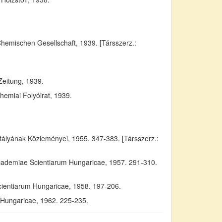
Chemischen Gesellschaft, 1939. [Társszerz.:
Zeitung, 1939.
emiai Folyóirat, 1939.
yának Közleményei, 1955. 347-383. [Társszerz.:
Academiae Scientiarum Hungaricae, 1957. 291-310.
cientiarum Hungaricae, 1958. 197-206.
m Hungaricae, 1962. 225-235.