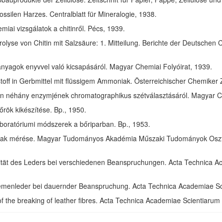
ssilen Harzes. Centralblatt für Mineralogie, 1938.
ai vizsgálatok a chitinről. Pécs, 1939.
olyse von Chitin mit Salzsäure: 1. Mitteilung. Berichte der Deutschen 
anyagok enyvvel való kicsapásáról. Magyar Chemiai Folyóirat, 1939.
toff in Gerbmittel mit flüssigem Ammoniak. Österreichischer Chemiker 
in néhány enzymjének chromatographikus szétválasztásáról. Magyar Ch
rök kikészítése. Bp., 1950.
aboratóriumi módszerek a bőriparban. Bp., 1953.
ak mérése. Magyar Tudományos Akadémia Műszaki Tudományok Osztál
izität des Leders bei verschiedenen Beanspruchungen. Acta Technica 
riemenleder bei dauernder Beanspruchung. Acta Technica Academiae S
of the breaking of leather fibres. Acta Technica Academiae Scientiaru