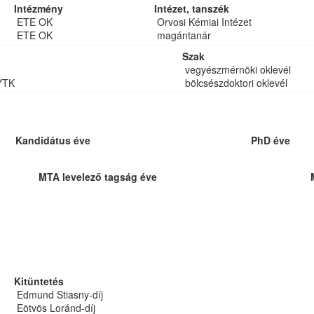
Intézmény
Intézet, tanszék
ETE OK
Orvosi Kémiai Intézet
ETE OK
magántanár
Szak
vegyészmérnöki oklevél
YTK
bölcsészdoktori oklevél
Kandidátus éve
PhD éve
MTA levelező tagság éve
Kitüntetés
Edmund Stiasny-díj
Eötvös Loránd-díj