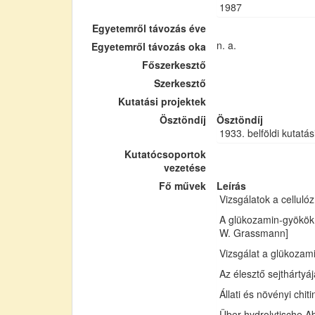
1987
Egyetemről távozás éve
n. a.
Egyetemről távozás oka
Főszerkesztő
Szerkesztő
Kutatási projektek
Ösztöndíj
Ösztöndíj
1933. belföldi kutatás
Kutatócsoportok
vezetése
Fő művek
Leírás
Vizsgálatok a cellul
A glükozamin-gyökök 
W. Grassmann]
Vizsgálat a glükozam
Az élesztő sejthártyá
Állati és növényi chi
Über hydrolytische Ab