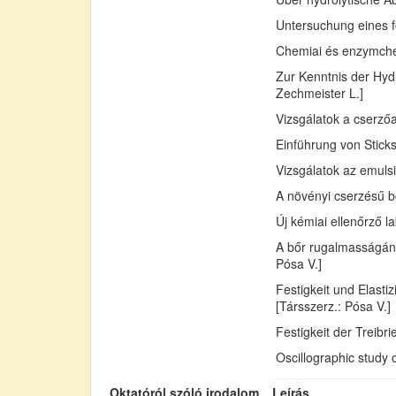
Untersuchung eines fo
Chemiai és enzymchemi
Zur Kenntnis der Hydr
Zechmeister L.]
Vizsgálatok a cserző
Einführung von Sticks
Vizsgálatok az emuls
A növényi cserzésű bő
Új kémiai ellenőrző l
A bőr rugalmasságán
Pósa V.]
Festigkeit und Elast
[Társszerz.: Pósa V.]
Festigkeit der Treib
Oscillographic study 
Oktatóról szóló irodalom
Leírás