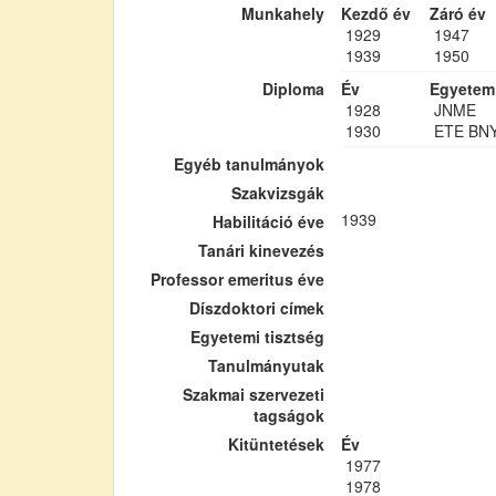
Munkahely
Kezdő év
Záró év
1929
1947
1939
1950
Diploma
Év
Egyetem
1928
JNME
1930
ETE BN
Egyéb tanulmányok
Szakvizsgák
1939
Habilitáció éve
Tanári kinevezés
Professor emeritus éve
Díszdoktori címek
Egyetemi tisztség
Tanulmányutak
Szakmai szervezeti
tagságok
Kitüntetések
Év
1977
1978