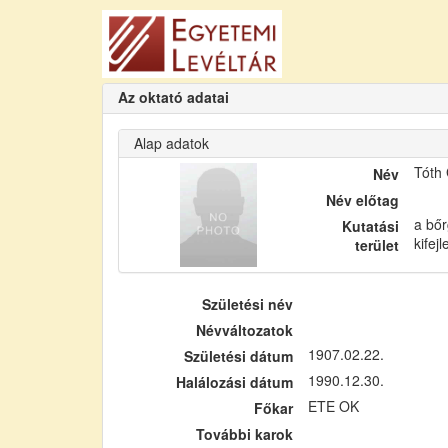
Az oktató adatai
Alap adatok
Tóth
Név
Név előtag
a bőr
Kutatási
kifej
terület
Születési név
Névváltozatok
1907.02.22.
Születési dátum
1990.12.30.
Halálozási dátum
ETE OK
Főkar
További karok