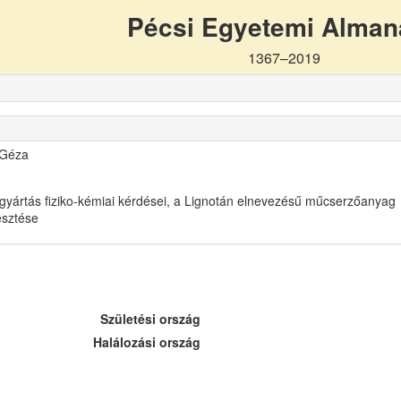
Pécsi Egyetemi Alma
1367–2019
 Géza
gyártás fiziko-kémiai kérdései, a Lignotán elnevezésű műcserzőanyag
lesztése
Születési ország
Halálozási ország