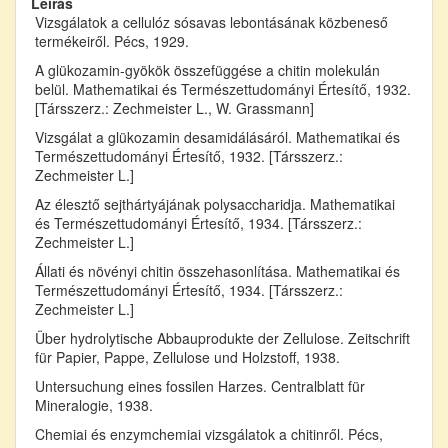
Leírás
Vizsgálatok a cellulóz sósavas lebontásának közbeneső
termékeiről. Pécs, 1929.
A glükozamin-gyökök összefüggése a chitin molekulán
belül. Mathematikai és Természettudományi Értesítő, 1932.
[Társszerz.: Zechmeister L., W. Grassmann]
Vizsgálat a glükozamin desamidálásáról. Mathematikai és
Természettudományi Értesítő, 1932. [Társszerz.:
Zechmeister L.]
Az élesztő sejthártyájának polysaccharidja. Mathematikai
és Természettudományi Értesítő, 1934. [Társszerz.:
Zechmeister L.]
Állati és növényi chitin összehasonlítása. Mathematikai és
Természettudományi Értesítő, 1934. [Társszerz.:
Zechmeister L.]
Über hydrolytische Abbauprodukte der Zellulose. Zeitschrift
für Papier, Pappe, Zellulose und Holzstoff, 1938.
Untersuchung eines fossilen Harzes. Centralblatt für
Mineralogie, 1938.
Chemiai és enzymchemiai vizsgálatok a chitinről. Pécs,