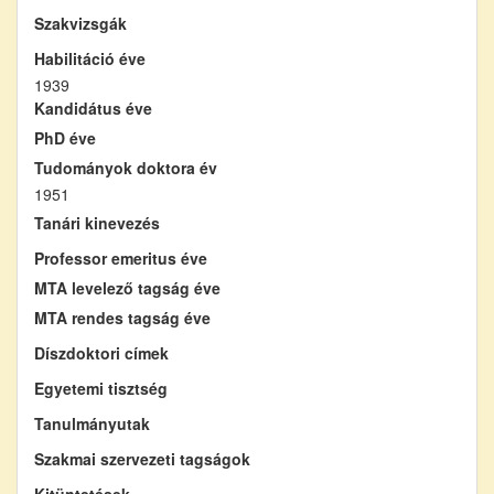
Szakvizsgák
Habilitáció éve
1939
Kandidátus éve
PhD éve
Tudományok doktora év
1951
Tanári kinevezés
Professor emeritus éve
MTA levelező tagság éve
MTA rendes tagság éve
Díszdoktori címek
Egyetemi tisztség
Tanulmányutak
Szakmai szervezeti tagságok
Kitüntetések