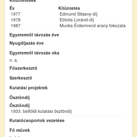
Év
Kitüntetés
1977
Edmund Stiasny-díj
1978
Eötvös Loránd-díj
1987
Munka Érdemrend arany fokozata
Egyetemről távozás éve
Nyugdíjazás éve
Egyetemről távozás oka
n. a.
Főszerkesztő
Szerkesztő
Kutatási projektek
Ösztöndíj
Ösztöndíj
1933. belföldi kutatási ösztöndíj
Kutatócsoportok vezetése
Fő művek