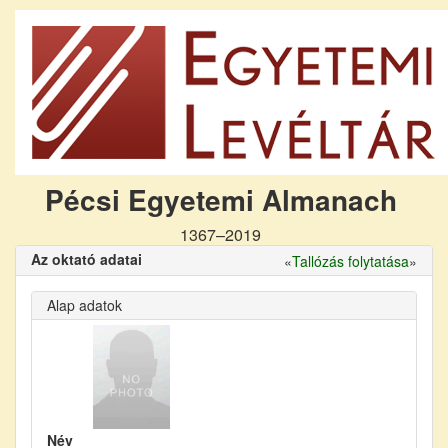
Pécsi Egyetemi Almanach
1367–2019
Az oktató adatai
«
Tallózás folytatása
»
Alap adatok
Név