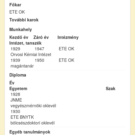
Főkar
ETE OK
További karok
Munkahely
Kezdő év
Záró év
Intézmény
Intézet, tanszék
1929
1947
ETE OK
Orvosi Kémiai Intézet
1939
1950
ETE OK
magántanár
Diploma
Év
Egyetem
Szak
1928
JNME
vegyészmérnöki oklevél
1930
ETE BNYTK
bölcsészdoktori oklevél
Egyéb tanulmányok