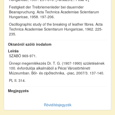
Festigkeit der Treibriemenleder bei dauernder
Beanspruchung. Acta Technica Academiae Scientiarum
Hungaricae, 1958. 197-206.
Oscillographic study of the breaking of leather fibres. Acta
Technica Academiae Scientiarum Hungaricae, 1962. 225-
235.
Oktatóról szóló irodalom
Leírás
SZABÓ 969-971.
Ünnepi megemlékezés Dr. T. G. (1907-1990) születésének
100. évfordulója alkalmából a Pécsi Várostörténeti
Múzeumban. Bőr- és cipőtechnika, -piac, 2007/3. 137-140.
PL II. 314.
Megjegyzés
Rövidítésjegyzék