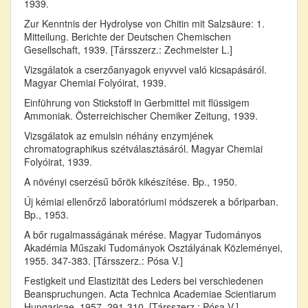
1939.
Zur Kenntnis der Hydrolyse von Chitin mit Salzsäure: 1.
Mitteilung. Berichte der Deutschen Chemischen
Gesellschaft, 1939. [Társszerz.: Zechmeister L.]
Vizsgálatok a cserzőanyagok enyvvel való kicsapásáról.
Magyar Chemiai Folyóirat, 1939.
Einführung von Stickstoff in Gerbmittel mit flüssigem
Ammoniak. Österreichischer Chemiker Zeitung, 1939.
Vizsgálatok az emulsin néhány enzymjének
chromatographikus szétválasztásáról. Magyar Chemiai
Folyóirat, 1939.
A növényi cserzésű bőrök kikészítése. Bp., 1950.
Új kémiai ellenőrző laboratóriumi módszerek a bőriparban.
Bp., 1953.
A bőr rugalmasságának mérése. Magyar Tudományos
Akadémia Műszaki Tudományok Osztályának Közleményei,
1955. 347-383. [Társszerz.: Pósa V.]
Festigkeit und Elastizität des Leders bei verschiedenen
Beanspruchungen. Acta Technica Academiae Scientiarum
Hungaricae, 1957. 291-310. [Társszerz.: Pósa V.]