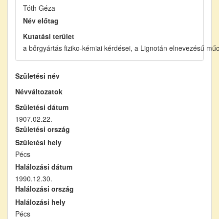
Tóth Géza
Név előtag
Kutatási terület
a bőrgyártás fiziko-kémiai kérdései, a Lignotán elnevezésű mű
Születési név
Névváltozatok
Születési dátum
1907.02.22.
Születési ország
Születési hely
Pécs
Halálozási dátum
1990.12.30.
Halálozási ország
Halálozási hely
Pécs