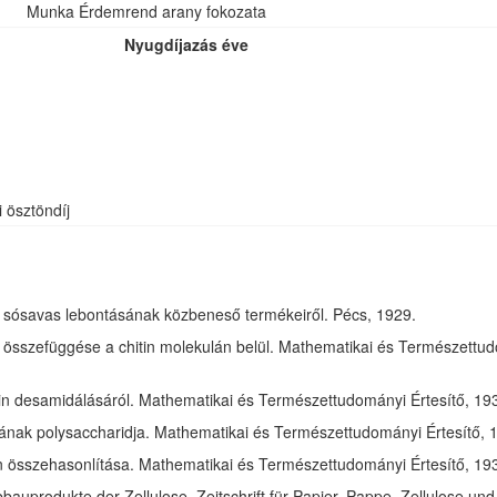
Munka Érdemrend arany fokozata
Nyugdíjazás éve
i ösztöndíj
óz sósavas lebontásának közbeneső termékeiről. Pécs, 1929.
összefüggése a chitin molekulán belül. Mathematikai és Természettudom
in desamidálásáról. Mathematikai és Természettudományi Értesítő, 1932
jának polysaccharidja. Mathematikai és Természettudományi Értesítő, 1
tin összehasonlítása. Mathematikai és Természettudományi Értesítő, 193
bauprodukte der Zellulose. Zeitschrift für Papier, Pappe, Zellulose und 