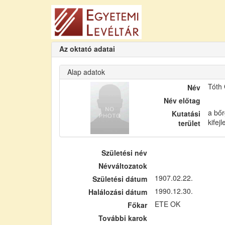
Az oktató adatai
Alap adatok
Tóth
Név
Név előtag
a bőr
Kutatási
kifej
terület
Születési név
Névváltozatok
1907.02.22.
Születési dátum
1990.12.30.
Halálozási dátum
ETE OK
Főkar
További karok