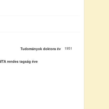
1951
Tudományok doktora év
MTA rendes tagság éve