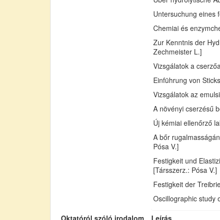
Untersuchung eines fo
Chemiai és enzymchemi
Zur Kenntnis der Hydr
Zechmeister L.]
Vizsgálatok a cserző
Einführung von Sticks
Vizsgálatok az emuls
A növényi cserzésű bő
Új kémiai ellenőrző l
A bőr rugalmasságán
Pósa V.]
Festigkeit und Elast
[Társszerz.: Pósa V.]
Festigkeit der Treib
Oscillographic study 
Oktatóról szóló irodalom
Leírás