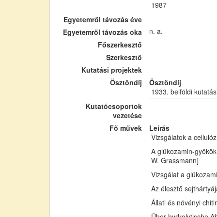
1987
Egyetemről távozás éve
n. a.
Egyetemről távozás oka
Főszerkesztő
Szerkesztő
Kutatási projektek
Ösztöndíj
Ösztöndíj
1933. belföldi kutatás
Kutatócsoportok
vezetése
Fő művek
Leírás
Vizsgálatok a cellul
A glükozamin-gyökök 
W. Grassmann]
Vizsgálat a glükozam
Az élesztő sejthártyá
Állati és növényi chi
Über hydrolytische Ab