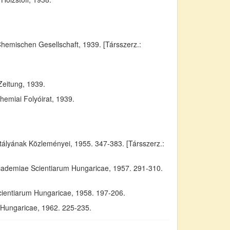
Chemischen Gesellschaft, 1939. [Társszerz.:
Zeitung, 1939.
emiai Folyóirat, 1939.
yának Közleményei, 1955. 347-383. [Társszerz.:
Academiae Scientiarum Hungaricae, 1957. 291-310.
cientiarum Hungaricae, 1958. 197-206.
m Hungaricae, 1962. 225-235.