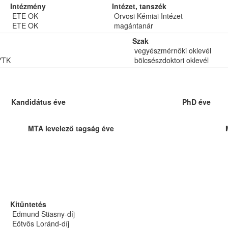
Intézmény
Intézet, tanszék
ETE OK
Orvosi Kémiai Intézet
ETE OK
magántanár
Szak
vegyészmérnöki oklevél
YTK
bölcsészdoktori oklevél
Kandidátus éve
PhD éve
MTA levelező tagság éve
Kitüntetés
Edmund Stiasny-díj
Eötvös Loránd-díj