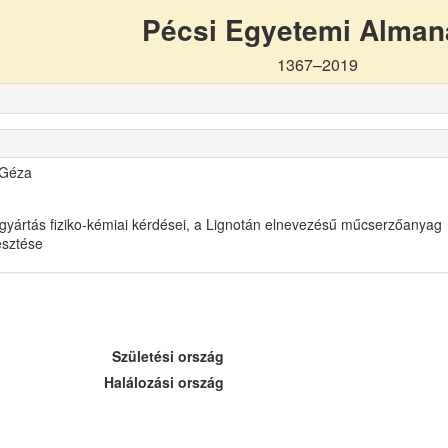
Pécsi Egyetemi Alma
1367–2019
 Géza
gyártás fiziko-kémiai kérdései, a Lignotán elnevezésű műcserzőanyag
lesztése
Születési ország
Halálozási ország