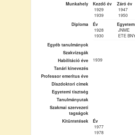
Munkahely
Kezdő év
Záró év
1929
1947
1939
1950
Diploma
Év
Egyetem
1928
JNME
1930
ETE BN
Egyéb tanulmányok
Szakvizsgák
1939
Habilitáció éve
Tanári kinevezés
Professor emeritus éve
Díszdoktori címek
Egyetemi tisztség
Tanulmányutak
Szakmai szervezeti
tagságok
Kitüntetések
Év
1977
1978