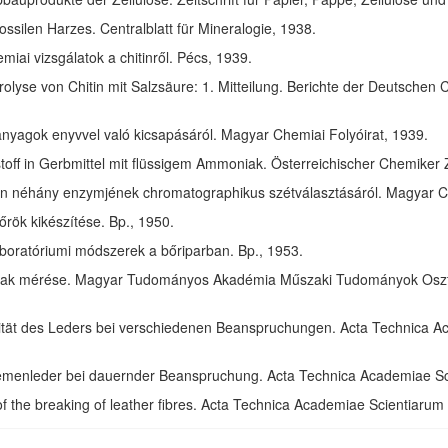
ssilen Harzes. Centralblatt für Mineralogie, 1938.
ai vizsgálatok a chitinről. Pécs, 1939.
olyse von Chitin mit Salzsäure: 1. Mitteilung. Berichte der Deutschen 
anyagok enyvvel való kicsapásáról. Magyar Chemiai Folyóirat, 1939.
toff in Gerbmittel mit flüssigem Ammoniak. Österreichischer Chemiker 
in néhány enzymjének chromatographikus szétválasztásáról. Magyar Ch
rök kikészítése. Bp., 1950.
aboratóriumi módszerek a bőriparban. Bp., 1953.
ak mérése. Magyar Tudományos Akadémia Műszaki Tudományok Osztál
izität des Leders bei verschiedenen Beanspruchungen. Acta Technica 
riemenleder bei dauernder Beanspruchung. Acta Technica Academiae S
of the breaking of leather fibres. Acta Technica Academiae Scientiaru