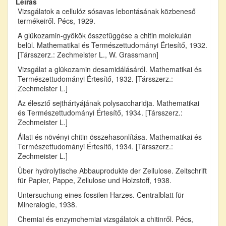
Leírás
Vizsgálatok a cellulóz sósavas lebontásának közbeneső
termékeiről. Pécs, 1929.
A glükozamin-gyökök összefüggése a chitin molekulán
belül. Mathematikai és Természettudományi Értesítő, 1932.
[Társszerz.: Zechmeister L., W. Grassmann]
Vizsgálat a glükozamin desamidálásáról. Mathematikai és
Természettudományi Értesítő, 1932. [Társszerz.:
Zechmeister L.]
Az élesztő sejthártyájának polysaccharidja. Mathematikai
és Természettudományi Értesítő, 1934. [Társszerz.:
Zechmeister L.]
Állati és növényi chitin összehasonlítása. Mathematikai és
Természettudományi Értesítő, 1934. [Társszerz.:
Zechmeister L.]
Über hydrolytische Abbauprodukte der Zellulose. Zeitschrift
für Papier, Pappe, Zellulose und Holzstoff, 1938.
Untersuchung eines fossilen Harzes. Centralblatt für
Mineralogie, 1938.
Chemiai és enzymchemiai vizsgálatok a chitinről. Pécs,