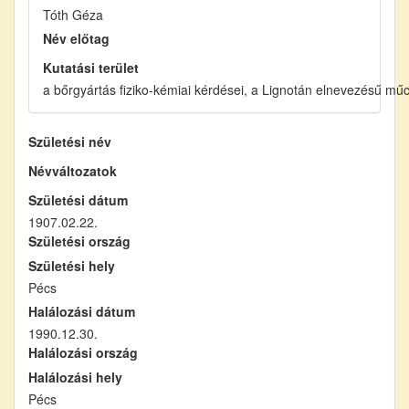
Tóth Géza
Név előtag
Kutatási terület
a bőrgyártás fiziko-kémiai kérdései, a Lignotán elnevezésű mű
Születési név
Névváltozatok
Születési dátum
1907.02.22.
Születési ország
Születési hely
Pécs
Halálozási dátum
1990.12.30.
Halálozási ország
Halálozási hely
Pécs