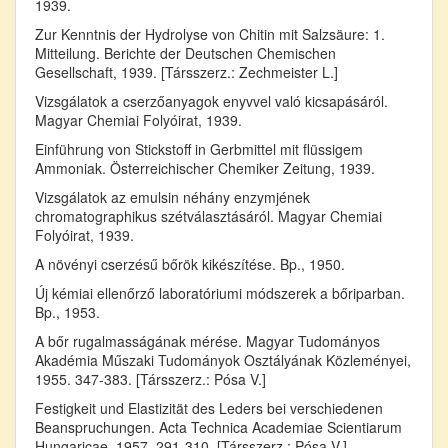
1939.
Zur Kenntnis der Hydrolyse von Chitin mit Salzsäure: 1.
Mitteilung. Berichte der Deutschen Chemischen
Gesellschaft, 1939. [Társszerz.: Zechmeister L.]
Vizsgálatok a cserzőanyagok enyvvel való kicsapásáról.
Magyar Chemiai Folyóirat, 1939.
Einführung von Stickstoff in Gerbmittel mit flüssigem
Ammoniak. Österreichischer Chemiker Zeitung, 1939.
Vizsgálatok az emulsin néhány enzymjének
chromatographikus szétválasztásáról. Magyar Chemiai
Folyóirat, 1939.
A növényi cserzésű bőrök kikészítése. Bp., 1950.
Új kémiai ellenőrző laboratóriumi módszerek a bőriparban.
Bp., 1953.
A bőr rugalmasságának mérése. Magyar Tudományos
Akadémia Műszaki Tudományok Osztályának Közleményei,
1955. 347-383. [Társszerz.: Pósa V.]
Festigkeit und Elastizität des Leders bei verschiedenen
Beanspruchungen. Acta Technica Academiae Scientiarum
Hungaricae, 1957. 291-310. [Társszerz.: Pósa V.]