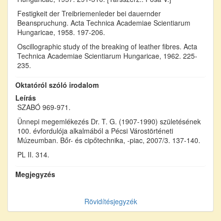
Festigkeit der Treibriemenleder bei dauernder
Beanspruchung. Acta Technica Academiae Scientiarum
Hungaricae, 1958. 197-206.
Oscillographic study of the breaking of leather fibres. Acta
Technica Academiae Scientiarum Hungaricae, 1962. 225-
235.
Oktatóról szóló irodalom
Leírás
SZABÓ 969-971.
Ünnepi megemlékezés Dr. T. G. (1907-1990) születésének
100. évfordulója alkalmából a Pécsi Várostörténeti
Múzeumban. Bőr- és cipőtechnika, -piac, 2007/3. 137-140.
PL II. 314.
Megjegyzés
Rövidítésjegyzék