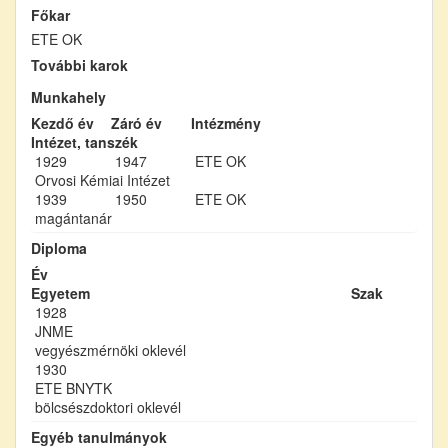
Főkar
ETE OK
További karok
Munkahely
Kezdő év
Záró év
Intézmény
Intézet, tanszék
1929
1947
ETE OK
Orvosi Kémiai Intézet
1939
1950
ETE OK
magántanár
Diploma
Év
Egyetem
Szak
1928
JNME
vegyészmérnöki oklevél
1930
ETE BNYTK
bölcsészdoktori oklevél
Egyéb tanulmányok