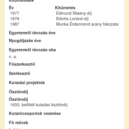
Év
Kitüntetés
1977
Edmund Stiasny-díj
1978
Eötvös Loránd-díj
1987
Munka Érdemrend arany fokozata
Egyetemről távozás éve
Nyugdíjazás éve
Egyetemről távozás oka
n. a.
Főszerkesztő
Szerkesztő
Kutatási projektek
Ösztöndíj
Ösztöndíj
1933. belföldi kutatási ösztöndíj
Kutatócsoportok vezetése
Fő művek