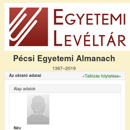
Pécsi Egyetemi Almanach
1367–2019
Az oktató adatai
«
Tallózás folytatása
»
Alap adatok
Név