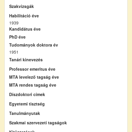
Szakvizsgák
Habilitáció éve
1939
Kandidátus éve
PhD éve
Tudományok doktora év
1951
Tanári kinevezés
Professor emeritus éve
MTA levelező tagság éve
MTA rendes tagság éve
Díszdoktori címek
Egyetemi tisztség
Tanulmányutak
Szakmai szervezeti tagságok
Kitüntetések