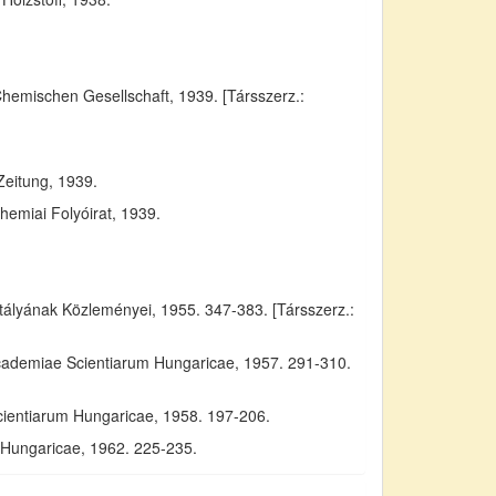
Chemischen Gesellschaft, 1939. [Társszerz.:
Zeitung, 1939.
emiai Folyóirat, 1939.
yának Közleményei, 1955. 347-383. [Társszerz.:
Academiae Scientiarum Hungaricae, 1957. 291-310.
cientiarum Hungaricae, 1958. 197-206.
m Hungaricae, 1962. 225-235.