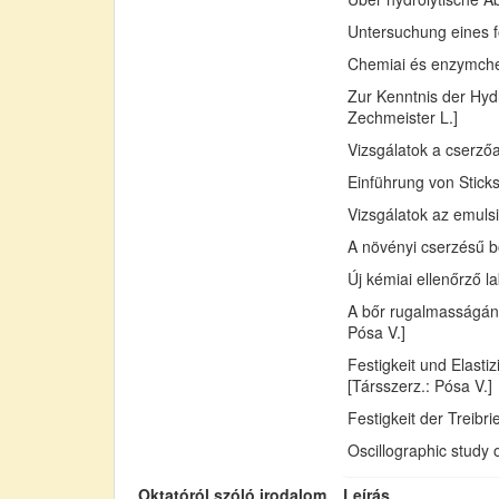
Untersuchung eines fo
Chemiai és enzymchemi
Zur Kenntnis der Hydr
Zechmeister L.]
Vizsgálatok a cserző
Einführung von Sticks
Vizsgálatok az emuls
A növényi cserzésű bő
Új kémiai ellenőrző l
A bőr rugalmasságán
Pósa V.]
Festigkeit und Elast
[Társszerz.: Pósa V.]
Festigkeit der Treib
Oscillographic study 
Oktatóról szóló irodalom
Leírás