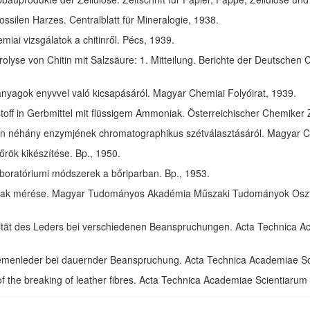
ssilen Harzes. Centralblatt für Mineralogie, 1938.
ai vizsgálatok a chitinről. Pécs, 1939.
olyse von Chitin mit Salzsäure: 1. Mitteilung. Berichte der Deutschen 
anyagok enyvvel való kicsapásáról. Magyar Chemiai Folyóirat, 1939.
toff in Gerbmittel mit flüssigem Ammoniak. Österreichischer Chemiker 
in néhány enzymjének chromatographikus szétválasztásáról. Magyar Ch
rök kikészítése. Bp., 1950.
aboratóriumi módszerek a bőriparban. Bp., 1953.
ak mérése. Magyar Tudományos Akadémia Műszaki Tudományok Osztál
izität des Leders bei verschiedenen Beanspruchungen. Acta Technica 
riemenleder bei dauernder Beanspruchung. Acta Technica Academiae S
of the breaking of leather fibres. Acta Technica Academiae Scientiaru