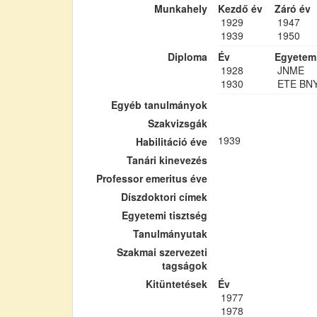
Munkahely
Kezdő év
Záró év
1929
1947
1939
1950
Diploma
Év
Egyetem
1928
JNME
1930
ETE BN
Egyéb tanulmányok
Szakvizsgák
1939
Habilitáció éve
Tanári kinevezés
Professor emeritus éve
Díszdoktori címek
Egyetemi tisztség
Tanulmányutak
Szakmai szervezeti
tagságok
Kitüntetések
Év
1977
1978