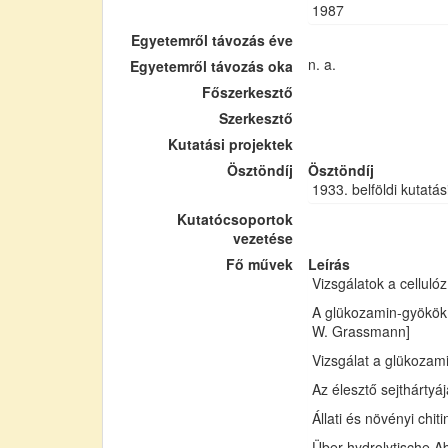
1987
Egyetemről távozás éve
n. a.
Egyetemről távozás oka
Főszerkesztő
Szerkesztő
Kutatási projektek
Ösztöndíj
Ösztöndíj
1933. belföldi kutatás
Kutatócsoportok
vezetése
Fő művek
Leírás
Vizsgálatok a cellul
A glükozamin-gyökök 
W. Grassmann]
Vizsgálat a glükozam
Az élesztő sejthártyá
Állati és növényi chi
Über hydrolytische Ab