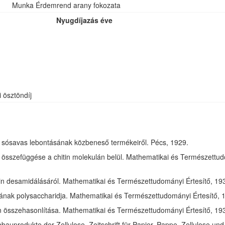
Munka Érdemrend arany fokozata
Nyugdíjazás éve
i ösztöndíj
óz sósavas lebontásának közbeneső termékeiről. Pécs, 1929.
összefüggése a chitin molekulán belül. Mathematikai és Természettudom
in desamidálásáról. Mathematikai és Természettudományi Értesítő, 1932
jának polysaccharidja. Mathematikai és Természettudományi Értesítő, 1
tin összehasonlítása. Mathematikai és Természettudományi Értesítő, 193
bauprodukte der Zellulose. Zeitschrift für Papier, Pappe, Zellulose und 