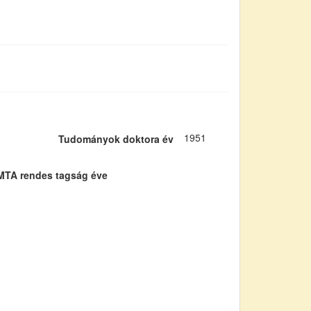
1951
Tudományok doktora év
MTA rendes tagság éve