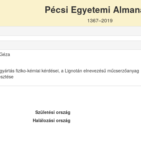
Pécsi Egyetemi Alma
1367–2019
 Géza
gyártás fiziko-kémiai kérdései, a Lignotán elnevezésű műcserzőanyag
lesztése
Születési ország
Halálozási ország