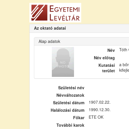
Az oktató adatai
Alap adatok
Tóth
Név
Név előtag
a bőr
Kutatási
kifej
terület
Születési név
Névváltozatok
1907.02.22.
Születési dátum
1990.12.30.
Halálozási dátum
ETE OK
Főkar
További karok