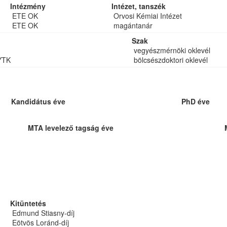
Intézmény
Intézet, tanszék
ETE OK
Orvosi Kémiai Intézet
ETE OK
magántanár
Szak
vegyészmérnöki oklevél
YTK
bölcsészdoktori oklevél
Kandidátus éve
PhD éve
MTA levelező tagság éve
Kitüntetés
Edmund Stiasny-díj
Eötvös Loránd-díj