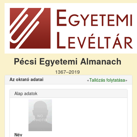
Pécsi Egyetemi Almanach
1367–2019
Az oktató adatai
«
Tallózás folytatása
»
Alap adatok
Név