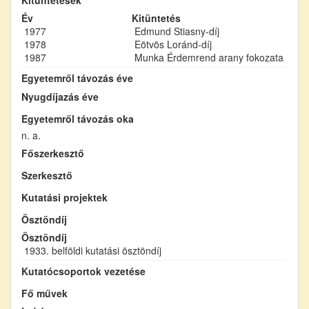
Év
Kitüntetés
1977
Edmund Stiasny-díj
1978
Eötvös Loránd-díj
1987
Munka Érdemrend arany fokozata
Egyetemről távozás éve
Nyugdíjazás éve
Egyetemről távozás oka
n. a.
Főszerkesztő
Szerkesztő
Kutatási projektek
Ösztöndíj
Ösztöndíj
1933. belföldi kutatási ösztöndíj
Kutatócsoportok vezetése
Fő művek