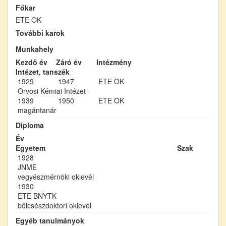
Főkar
ETE OK
További karok
Munkahely
Kezdő év
Záró év
Intézmény
Intézet, tanszék
1929
1947
ETE OK
Orvosi Kémiai Intézet
1939
1950
ETE OK
magántanár
Diploma
Év
Egyetem
Szak
1928
JNME
vegyészmérnöki oklevél
1930
ETE BNYTK
bölcsészdoktori oklevél
Egyéb tanulmányok