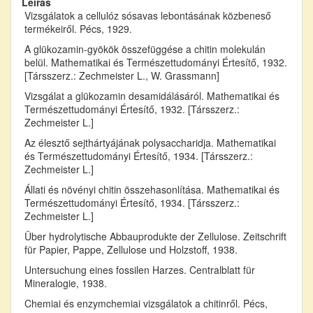
Leírás
Vizsgálatok a cellulóz sósavas lebontásának közbeneső
termékeiről. Pécs, 1929.
A glükozamin-gyökök összefüggése a chitin molekulán
belül. Mathematikai és Természettudományi Értesítő, 1932.
[Társszerz.: Zechmeister L., W. Grassmann]
Vizsgálat a glükozamin desamidálásáról. Mathematikai és
Természettudományi Értesítő, 1932. [Társszerz.:
Zechmeister L.]
Az élesztő sejthártyájának polysaccharidja. Mathematikai
és Természettudományi Értesítő, 1934. [Társszerz.:
Zechmeister L.]
Állati és növényi chitin összehasonlítása. Mathematikai és
Természettudományi Értesítő, 1934. [Társszerz.:
Zechmeister L.]
Über hydrolytische Abbauprodukte der Zellulose. Zeitschrift
für Papier, Pappe, Zellulose und Holzstoff, 1938.
Untersuchung eines fossilen Harzes. Centralblatt für
Mineralogie, 1938.
Chemiai és enzymchemiai vizsgálatok a chitinről. Pécs,