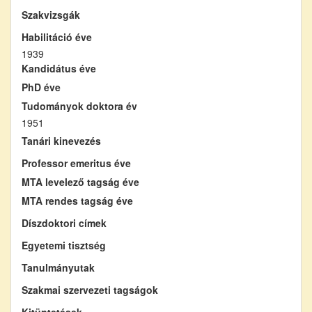
Szakvizsgák
Habilitáció éve
1939
Kandidátus éve
PhD éve
Tudományok doktora év
1951
Tanári kinevezés
Professor emeritus éve
MTA levelező tagság éve
MTA rendes tagság éve
Díszdoktori címek
Egyetemi tisztség
Tanulmányutak
Szakmai szervezeti tagságok
Kitüntetések