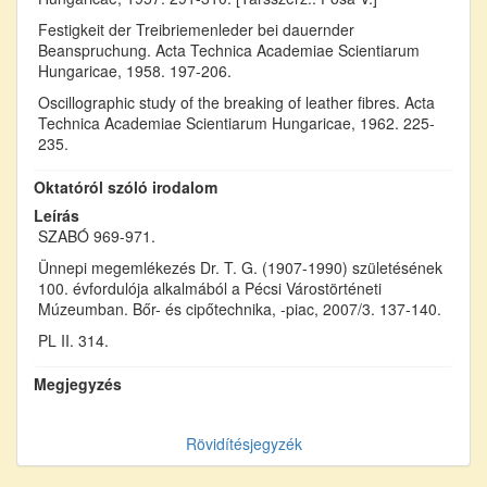
Festigkeit der Treibriemenleder bei dauernder
Beanspruchung. Acta Technica Academiae Scientiarum
Hungaricae, 1958. 197-206.
Oscillographic study of the breaking of leather fibres. Acta
Technica Academiae Scientiarum Hungaricae, 1962. 225-
235.
Oktatóról szóló irodalom
Leírás
SZABÓ 969-971.
Ünnepi megemlékezés Dr. T. G. (1907-1990) születésének
100. évfordulója alkalmából a Pécsi Várostörténeti
Múzeumban. Bőr- és cipőtechnika, -piac, 2007/3. 137-140.
PL II. 314.
Megjegyzés
Rövidítésjegyzék