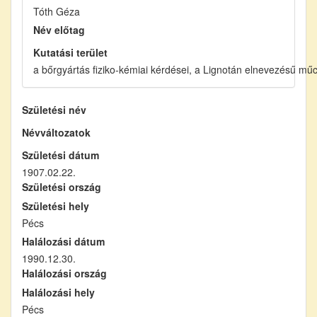
Tóth Géza
Név előtag
Kutatási terület
a bőrgyártás fiziko-kémiai kérdései, a Lignotán elnevezésű mű
Születési név
Névváltozatok
Születési dátum
1907.02.22.
Születési ország
Születési hely
Pécs
Halálozási dátum
1990.12.30.
Halálozási ország
Halálozási hely
Pécs