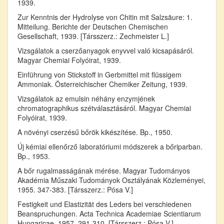
1939.
Zur Kenntnis der Hydrolyse von Chitin mit Salzsäure: 1.
Mitteilung. Berichte der Deutschen Chemischen
Gesellschaft, 1939. [Társszerz.: Zechmeister L.]
Vizsgálatok a cserzőanyagok enyvvel való kicsapásáról.
Magyar Chemiai Folyóirat, 1939.
Einführung von Stickstoff in Gerbmittel mit flüssigem
Ammoniak. Österreichischer Chemiker Zeitung, 1939.
Vizsgálatok az emulsin néhány enzymjének
chromatographikus szétválasztásáról. Magyar Chemiai
Folyóirat, 1939.
A növényi cserzésű bőrök kikészítése. Bp., 1950.
Új kémiai ellenőrző laboratóriumi módszerek a bőriparban.
Bp., 1953.
A bőr rugalmasságának mérése. Magyar Tudományos
Akadémia Műszaki Tudományok Osztályának Közleményei,
1955. 347-383. [Társszerz.: Pósa V.]
Festigkeit und Elastizität des Leders bei verschiedenen
Beanspruchungen. Acta Technica Academiae Scientiarum
Hungaricae, 1957. 291-310. [Társszerz.: Pósa V.]