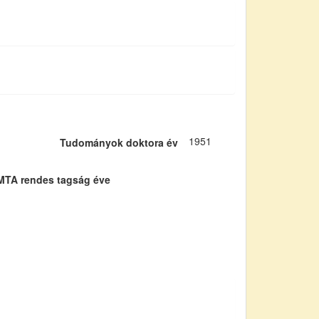
1951
Tudományok doktora év
MTA rendes tagság éve