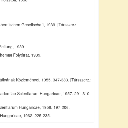
Chemischen Gesellschaft, 1939. [Társszerz.:
Zeitung, 1939.
emiai Folyóirat, 1939.
yának Közleményei, 1955. 347-383. [Társszerz.:
Academiae Scientiarum Hungaricae, 1957. 291-310.
cientiarum Hungaricae, 1958. 197-206.
m Hungaricae, 1962. 225-235.