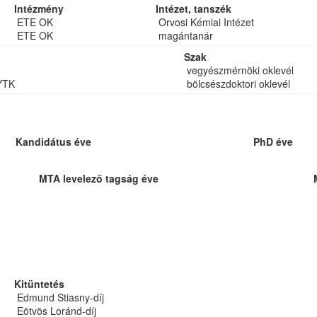
Intézmény
Intézet, tanszék
ETE OK
Orvosi Kémiai Intézet
ETE OK
magántanár
Szak
vegyészmérnöki oklevél
YTK
bölcsészdoktori oklevél
Kandidátus éve
PhD éve
MTA levelező tagság éve
Kitüntetés
Edmund Stiasny-díj
Eötvös Loránd-díj