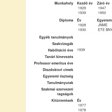
Munkahely
Kezdő év
Záró év
1929
1947
1939
1950
Diploma
Év
Egyetem
1928
JNME
1930
ETE BN
Egyéb tanulmányok
Szakvizsgák
1939
Habilitáció éve
Tanári kinevezés
Professor emeritus éve
Díszdoktori címek
Egyetemi tisztség
Tanulmányutak
Szakmai szervezeti
tagságok
Kitüntetések
Év
1977
1978