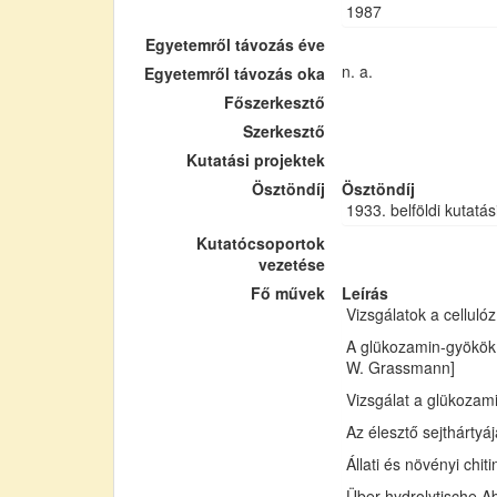
1987
Egyetemről távozás éve
n. a.
Egyetemről távozás oka
Főszerkesztő
Szerkesztő
Kutatási projektek
Ösztöndíj
Ösztöndíj
1933. belföldi kutatás
Kutatócsoportok
vezetése
Fő művek
Leírás
Vizsgálatok a cellul
A glükozamin-gyökök 
W. Grassmann]
Vizsgálat a glükozam
Az élesztő sejthártyá
Állati és növényi chi
Über hydrolytische Ab