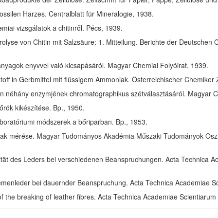
ssilen Harzes. Centralblatt für Mineralogie, 1938.
ai vizsgálatok a chitinről. Pécs, 1939.
olyse von Chitin mit Salzsäure: 1. Mitteilung. Berichte der Deutschen 
anyagok enyvvel való kicsapásáról. Magyar Chemiai Folyóirat, 1939.
toff in Gerbmittel mit flüssigem Ammoniak. Österreichischer Chemiker 
in néhány enzymjének chromatographikus szétválasztásáról. Magyar Ch
rök kikészítése. Bp., 1950.
aboratóriumi módszerek a bőriparban. Bp., 1953.
ak mérése. Magyar Tudományos Akadémia Műszaki Tudományok Osztál
izität des Leders bei verschiedenen Beanspruchungen. Acta Technica 
riemenleder bei dauernder Beanspruchung. Acta Technica Academiae S
of the breaking of leather fibres. Acta Technica Academiae Scientiaru