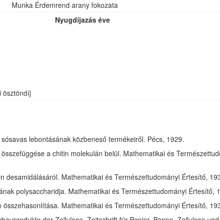
Munka Érdemrend arany fokozata
Nyugdíjazás éve
i ösztöndíj
óz sósavas lebontásának közbeneső termékeiről. Pécs, 1929.
összefüggése a chitin molekulán belül. Mathematikai és Természettudom
in desamidálásáról. Mathematikai és Természettudományi Értesítő, 1932
jának polysaccharidja. Mathematikai és Természettudományi Értesítő, 1
tin összehasonlítása. Mathematikai és Természettudományi Értesítő, 193
bauprodukte der Zellulose. Zeitschrift für Papier, Pappe, Zellulose und 