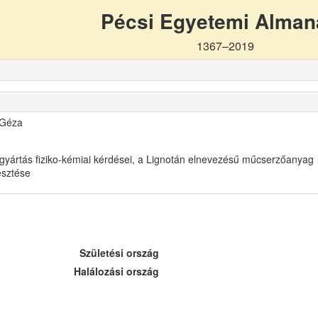
Pécsi Egyetemi Alma
1367–2019
 Géza
gyártás fiziko-kémiai kérdései, a Lignotán elnevezésű műcserzőanyag
lesztése
Születési ország
Halálozási ország