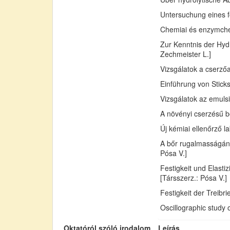
Untersuchung eines fo
Chemiai és enzymchemi
Zur Kenntnis der Hydr
Zechmeister L.]
Vizsgálatok a cserző
Einführung von Sticks
Vizsgálatok az emuls
A növényi cserzésű bő
Új kémiai ellenőrző l
A bőr rugalmasságán
Pósa V.]
Festigkeit und Elast
[Társszerz.: Pósa V.]
Festigkeit der Treib
Oscillographic study 
Oktatóról szóló irodalom
Leírás