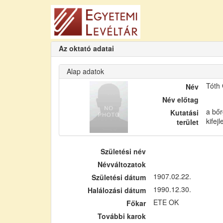
Az oktató adatai
Alap adatok
Tóth
Név
Név előtag
a bőr
Kutatási
kifej
terület
Születési név
Névváltozatok
1907.02.22.
Születési dátum
1990.12.30.
Halálozási dátum
ETE OK
Főkar
További karok