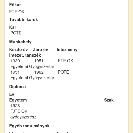
Főkar
ETE OK
További karok
Kar
POTE
Munkahely
Kezdő év
Záró év
Intézmény
Intézet, tanszék
1930
1951
ETE OK
Egyetemi Gyógyszertár
1951
1962
POTE
Egyetemi Gyógyszertár
Diploma
Év
Egyetem
Szak
1923
FJTE OK
gyógyszerész
Egyéb tanulmányok