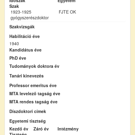
Időszak
Egyetem
Szak
1923-1925
FJTE OK
gyógyszerészdoktor
Szakvizsgák
Habilitáció éve
1940
Kandidátus éve
PhD éve
Tudományok doktora év
Tanári kinevezés
Professor emeritus éve
MTA levelező tagság éve
MTA rendes tagság éve
Díszdoktori címek
Egyetemi tisztség
Kezdő év
Záró év
Intézmény
Tisztség