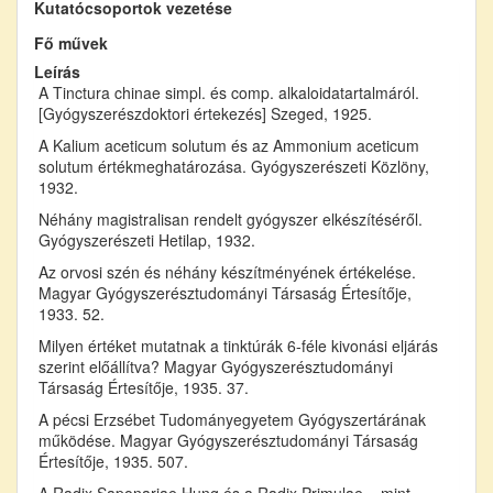
Kutatócsoportok vezetése
Fő művek
Leírás
A Tinctura chinae simpl. és comp. alkaloidatartalmáról.
[Gyógyszerészdoktori értekezés] Szeged, 1925.
A Kalium aceticum solutum és az Ammonium aceticum
solutum értékmeghatározása. Gyógyszerészeti Közlöny,
1932.
Néhány magistralisan rendelt gyógyszer elkészítéséről.
Gyógyszerészeti Hetilap, 1932.
Az orvosi szén és néhány készítményének értékelése.
Magyar Gyógyszerésztudományi Társaság Értesítője,
1933. 52.
Milyen értéket mutatnak a tinktúrák 6-féle kivonási eljárás
szerint előállítva? Magyar Gyógyszerésztudományi
Társaság Értesítője, 1935. 37.
A pécsi Erzsébet Tudományegyetem Gyógyszertárának
működése. Magyar Gyógyszerésztudományi Társaság
Értesítője, 1935. 507.
A Radix Saponariae Hung és a Radix Primulae – mint