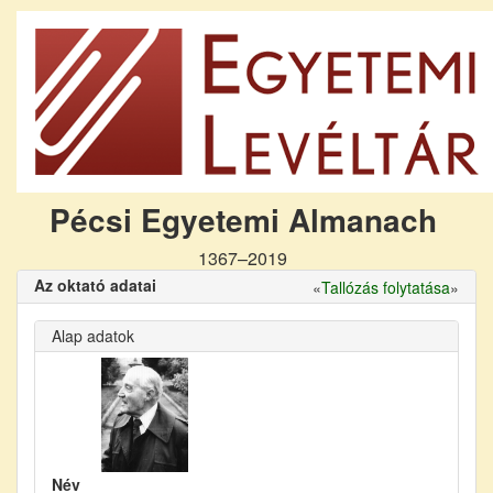
Pécsi Egyetemi Almanach
1367–2019
Az oktató adatai
«
Tallózás folytatása
»
Alap adatok
Név