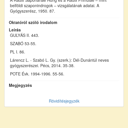
belföldi szaponindrogok – vizsgálatának adatai. A
Gyógyszerész, 1950. 87.
Oktatóról szóló irodalom
Leírás
GULYÁS II. 443.
SZABÓ 53-55.
PL I. 86.
Lárencz L. - Szabó L. Gy. (szerk.): Dél-Dunántúl neves
gyógyszerészei. Pécs, 2014. 35-38.
POTE Évk. 1994-1996. 55-56.
Megjegyzés
Rövidítésjegyzék