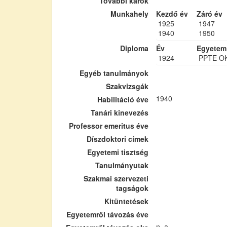
További karok
Munkahely
Kezdő év
Záró év
1925
1947
1940
1950
Diploma
Év
Egyetem
1924
PPTE O
Egyéb tanulmányok
Szakvizsgák
1940
Habilitáció éve
Tanári kinevezés
Professor emeritus éve
Díszdoktori címek
Egyetemi tisztség
Tanulmányutak
Szakmai szervezeti
tagságok
Kitüntetések
Egyetemről távozás éve
n. a.