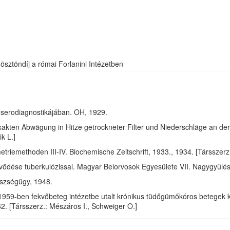
i ösztöndíj a római Forlanini Intézetben
 serodiagnostikájában. OH, 1929.
xakten Abwägung in Hitze getrockneter Filter und Niederschläge an der
k L.]
riemethoden III-IV. Biochemische Zeitschrift, 1933., 1934. [Társszerz.
övődése tuberkulózissal. Magyar Belorvosok Egyesülete VII. Nagygyűlé
észségügy, 1948.
59-ben fekvőbeteg intézetbe utalt krónikus tüdőgümőkóros betegek kó
. [Társszerz.: Mészáros I., Schweiger O.]