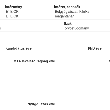
Intézmény
Intézet, tanszék
ETE OK
Belgyógyászati Klinika
ETE OK
magántanár
Szak
K
orvostudomány
Kandidátus éve
PhD éve
MTA levelező tagság éve
Nyugdíjazás éve