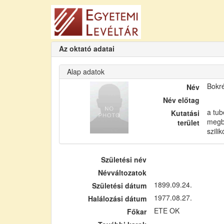
Az oktató adatai
Alap adatok
Bokr
Név
Név előtag
a tub
Kutatási
megb
terület
szil
Születési név
Névváltozatok
1899.09.24.
Születési dátum
1977.08.27.
Halálozási dátum
ETE OK
Főkar