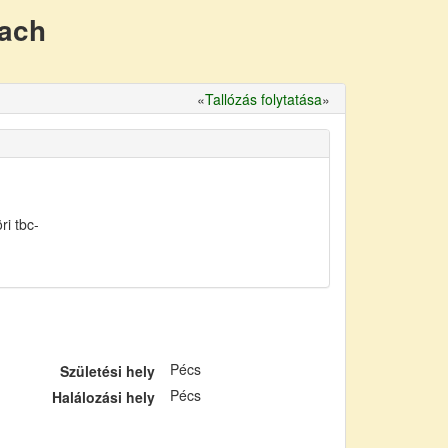
nach
«
Tallózás folytatása
»
i tbc-
Pécs
Születési hely
Pécs
Halálozási hely