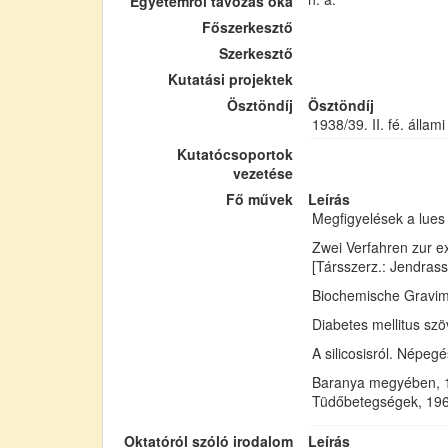
Egyetemről távozás oka
Főszerkesztő
Szerkesztő
Kutatási projektek
Ösztöndíj
Ösztöndíj
1938/39. II. fé. állam
Kutatócsoportok
vezetése
Fő művek
Leírás
Megfigyelések a lues
Zwei Verfahren zur e
[Társszerz.: Jendrassi
Biochemische Gravimet
Diabetes mellitus sz
A silicosisról. Népeg
Baranya megyében, 19
Tüdőbetegségek, 1962
Oktatóról szóló irodalom
Leírás