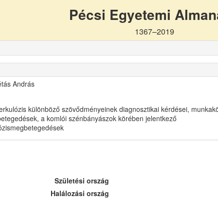
Pécsi Egyetemi Alma
1367–2019
étás András
erkulózis különböző szövődményeinek diagnosztikai kérdései, munkakör
etegedések, a komlói szénbányászok körében jelentkező
ikózismegbetegedések
Születési ország
Halálozási ország