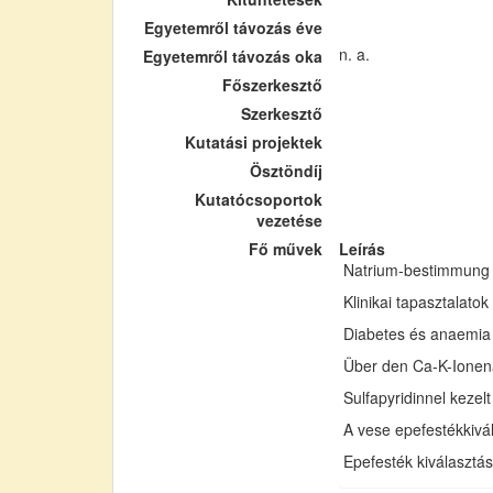
Egyetemről távozás éve
n. a.
Egyetemről távozás oka
Főszerkesztő
Szerkesztő
Kutatási projektek
Ösztöndíj
Kutatócsoportok
vezetése
Fő művek
Leírás
Natrium-bestimmung m
Klinikai tapasztalatok
Diabetes és anaemia 
Über den Ca-K-Ionena
Sulfapyridinnel keze
A vese epefestékkiv
Epefesték kiválasztá