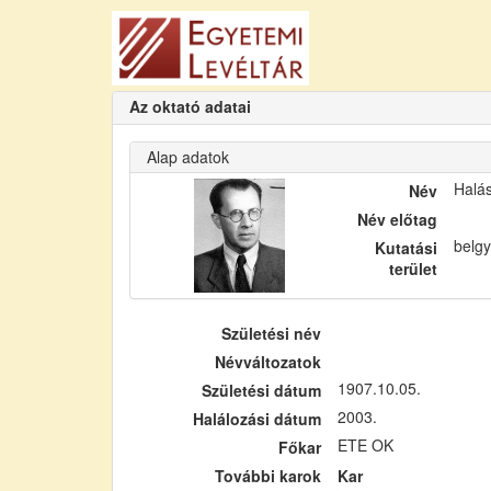
Az oktató adatai
Alap adatok
Halá
Név
Név előtag
belgy
Kutatási
terület
Születési név
Névváltozatok
1907.10.05.
Születési dátum
2003.
Halálozási dátum
ETE OK
Főkar
További karok
Kar