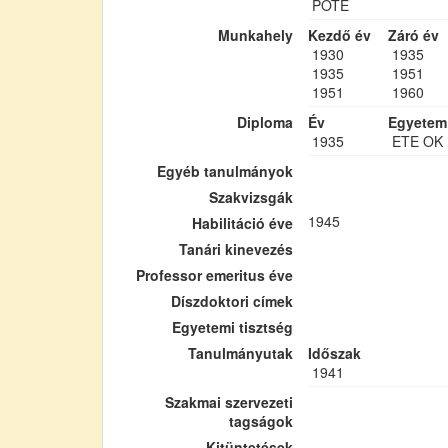
POTE
Munkahely
Kezdő év
Záró év
1930
1935
1935
1951
1951
1960
Diploma
Év
Egyetem
1935
ETE OK
Egyéb tanulmányok
Szakvizsgák
1945
Habilitáció éve
Tanári kinevezés
Professor emeritus éve
Díszdoktori címek
Egyetemi tisztség
Tanulmányutak
Időszak
1941
Szakmai szervezeti
tagságok
Kitüntetések