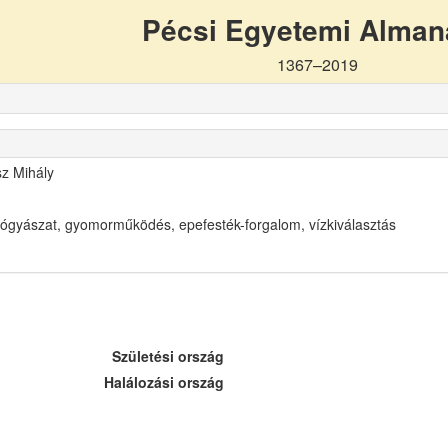
Pécsi Egyetemi Alma
1367–2019
sz Mihály
ógyászat, gyomorműködés, epefesték-forgalom, vízkiválasztás
Születési ország
Halálozási ország