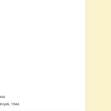
944.
mények, 1944.