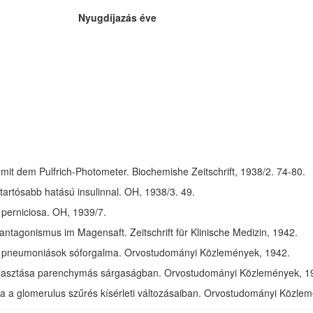
Nyugdíjazás éve
it dem Pulfrich-Photometer. Biochemishe Zeitschrift, 1938/2. 74-80.
 tartósabb hatású insulinnal. OH, 1938/3. 49.
perniciosa. OH, 1939/7.
ntagonismus im Magensaft. Zeitschrift für Klinische Medizin, 1942.
lt pneumoniások sóforgalma. Orvostudományi Közlemények, 1942.
álasztása parenchymás sárgaságban. Orvostudományi Közlemények, 1
sa a glomerulus szűrés kísérleti változásaiban. Orvostudományi Közle