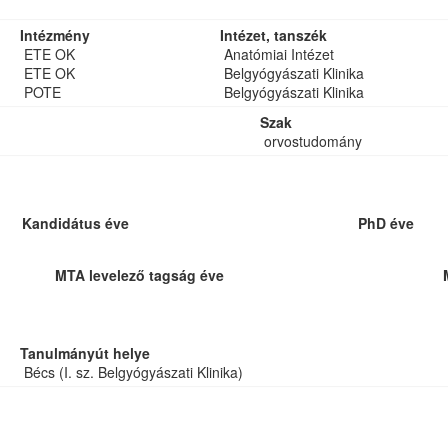
Intézmény
Intézet, tanszék
ETE OK
Anatómiai Intézet
ETE OK
Belgyógyászati Klinika
POTE
Belgyógyászati Klinika
Szak
orvostudomány
Kandidátus éve
PhD éve
MTA levelező tagság éve
Tanulmányút helye
Bécs (I. sz. Belgyógyászati Klinika)