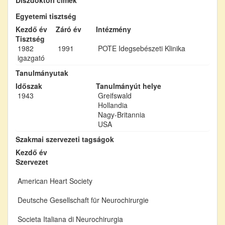
Egyetemi tisztség
Kezdő év
Záró év
Intézmény
Tisztség
1982
1991
POTE Idegsebészeti Klinika
igazgató
Tanulmányutak
Időszak
Tanulmányút helye
1943
Greifswald
Hollandia
Nagy-Britannia
USA
Szakmai szervezeti tagságok
Kezdő év
Szervezet
American Heart Society
Deutsche Gesellschaft für Neurochirurgie
Societa Italiana di Neurochirurgia