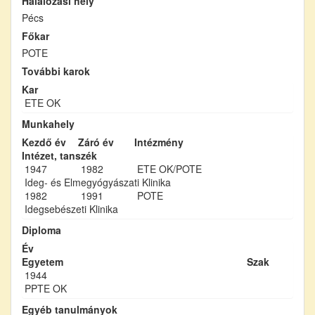
Halálozási hely
Pécs
Főkar
POTE
További karok
Kar
ETE OK
Munkahely
Kezdő év
Záró év
Intézmény
Intézet, tanszék
1947
1982
ETE OK/POTE
Ideg- és Elmegyógyászati Klinika
1982
1991
POTE
Idegsebészeti Klinika
Diploma
Év
Egyetem
Szak
1944
PPTE OK
Egyéb tanulmányok