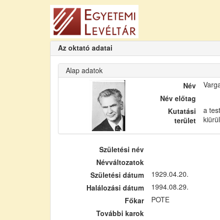
Az oktató adatai
Alap adatok
Varg
Név
Név előtag
a tes
Kutatási
kiürü
terület
Születési név
Névváltozatok
1929.04.20.
Születési dátum
1994.08.29.
Halálozási dátum
POTE
Főkar
További karok