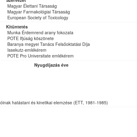
Szervezet
Magyar Élettani Társaság
Magyar Farmakológiai Társaság
European Society of Toxicology
Kitüntetés
Munka Érdemrend arany fokozata
POTE Ifjúság köszönete
Baranya megyei Tanács Felsőoktatási Díja
Issekutz-emlékérem
POTE Pro Universitate emlékérem
Nyugdíjazás éve
óinak hatástani és kinetikai elemzése (ETT, 1981-1985)