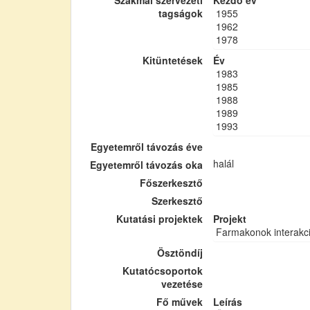
Szakmai szervezeti
Kezdő év
tagságok
1955
1962
1978
Kitüntetések
Év
1983
1985
1988
1989
1993
Egyetemről távozás éve
halál
Egyetemről távozás oka
Főszerkesztő
Szerkesztő
Kutatási projektek
Projekt
Farmakonok interakci
Ösztöndíj
Kutatócsoportok
vezetése
Fő művek
Leírás