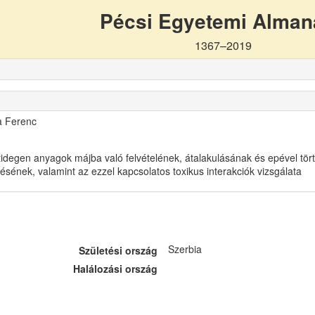
Pécsi Egyetemi Alma
1367–2019
a Ferenc
tidegen anyagok májba való felvételének, átalakulásának és epével tör
lésének, valamint az ezzel kapcsolatos toxikus interakciók vizsgálata
Szerbia
Születési ország
Halálozási ország