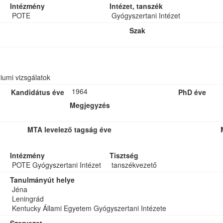
Intézmény
Intézet, tanszék
POTE
Gyógyszertani Intézet
Szak
riumi vizsgálatok
1964
Kandidátus éve
PhD éve
Megjegyzés
MTA levelező tagság éve
Intézmény
Tisztség
POTE Gyógyszertani Intézet
tanszékvezető
Tanulmányút helye
Jéna
Leningrád
Kentucky Állami Egyetem Gyógyszertani Intézete