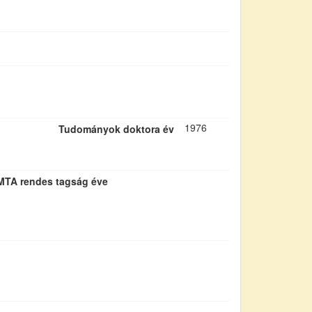
1976
Tudományok doktora év
MTA rendes tagság éve