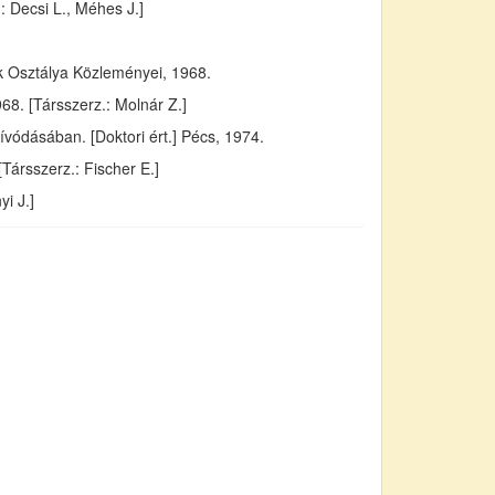
 Decsi L., Méhes J.]
ok Osztálya Közleményei, 1968.
8. [Társszerz.: Molnár Z.]
vódásában. [Doktori ért.] Pécs, 1974.
Társszerz.: Fischer E.]
i J.]