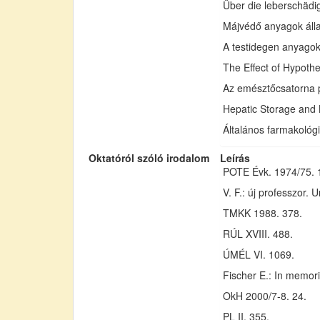
Über die leberschädi
Májvédő anyagok állat
A testidegen anyagok
The Effect of Hypoth
Az emésztőcsatorna pr
Hepatic Storage and B
Általános farmakológi
Oktatóról szóló irodalom
Leírás
POTE Évk. 1974/75. 1
V. F.: új professzor. U
TMKK 1988. 378.
RÚL XVIII. 488.
ÚMÉL VI. 1069.
Fischer E.: In memor
OkH 2000/7-8. 24.
PL II. 355.