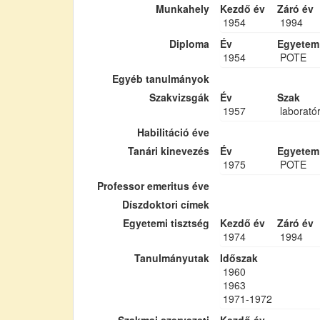
Munkahely
Kezdő év
Záró év
1954
1994
Diploma
Év
Egyetem
1954
POTE
Egyéb tanulmányok
Szakvizsgák
Év
Szak
1957
laborató
Habilitáció éve
Tanári kinevezés
Év
Egyetem
1975
POTE
Professor emeritus éve
Díszdoktori címek
Egyetemi tisztség
Kezdő év
Záró év
1974
1994
Tanulmányutak
Időszak
1960
1963
1971-1972