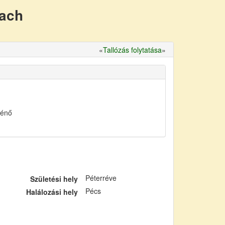
nach
«
Tallózás folytatása
»
ténő
Péterréve
Születési hely
Pécs
Halálozási hely