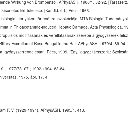
gende Wirkung von Brombenzol. APhysASH, 1960/1. 82-92. [Társszerz.:
kísérletes kiértékelése. [Kandid. ért.] Pécs, 1963.
 biológiai hártyákon történő transzlokációja. MTA Biológiai Tudomány
ermia in Thioacetamide-induced Hepatic Damage. Acta Physiologica, 196
opulziós motilitásának és vérellátásának szerepe a gyógyszerek felszí
iliary Excretion of Rose Bengal in the Rat. APhysASH, 1979/4. 89-94. [
a, gyógyszerrendeléstan. Pécs, 1995. [Egy. jegyz.; társszerk.: Szolcsány
9.; 1977/78. 67.; 1992-1994. 83-84.
niversitas, 1975. ápr. 17. 4.
iam F. V. (1929-1994). APhysASH, 1995/4. 413.