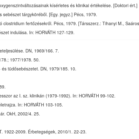
xygenszintváltozásainak kísérletes és klinikai értékelése. [Doktori ért.]
s sebészet tárgyköréből. [Egy. jegyz.] Pécs, 1979.
 clostridium fertőzésekről. Pécs, 1979. [Társszerz.: Tihanyi M., Saáros
szet indulása. In: HORVÁTH 127-129.
beteljesülése. DN, 1969/166. 7.
78.; 1977/1978. 50.
- és tüdősebészetet. DN, 1979/185. 10.
89.
esszor az I. sz. klinikán (1979-1992). In: HORVÁTH 99-102.
letrajza. In: HORVÁTH 103-105.
nár. OkH, 2002/4. 25.
K. T. 1922-2009. Érbetegségek, 2010/1. 22-23.