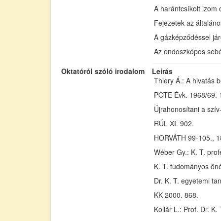
A harántcsíkolt izom o
Fejezetek az általáno
A gázképződéssel járó
Az endoszkópos sebé
Oktatóról szóló irodalom
Leírás
Thiery Á.: A hivatás 
POTE Évk. 1968/69. 1
Újrahonosítani a szív
RÚL XI. 902.
HORVÁTH 99-105., 1
Wéber Gy.: K. T. prof
K. T. tudományos öné
Dr. K. T. egyetemi ta
KK 2000. 868.
Kollár L.: Prof. Dr. 