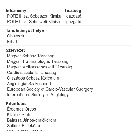
Intézmény
Tisztség
POTE II. sz. Sebészeti Klinika
igazgató
POTE I. sz. Sebészeti Klinika
igazgató
Tanulmányút helye
Obninszk
Erfurt
Szervezet
Magyar Sebész Társaság
Magyar Traumatológus Társaság
Magyar Mellkassebészeti Társaság
Cardiovascularis Társaság
Országos Sebész Kollégium
Angiologiai Szakcsoport
European Society of Cardio-Vascular Suergery
International Society of Angiology
Kitüntetés
Érdemes Orvos
Kiváló Oktató
Balassa János-emlékérem
Soltész Emlékérem