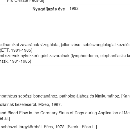
Pro Civitate Pécs-díj
1992
Nyugdíjazás éve
inamikai zavarának vizsgálata, jellemzése, sebészangiológiai kezelés
 (ETT, 1981-1985)
mi szervek nyirokkeringési zavarainak (lymphoedema, elephantiasis) ko
inszk, 1981-1985)
pathicus sebészi bonctanához, pathologiájához és klinikumához. [Kandi
oliáinak kezeléséről. MSeb, 1967.
 and Blood Flow in the Coronary Sinus of Dogs during Application of M
t al.]
 sebészet tárgyköréből. Pécs, 1972. [Szerk.: Póka L.]