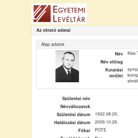
Az oktató adatai
Alap adatok
Kiss 
Név
Név előtag
sympa
Kutatási
kompl
terület
elmél
Születési név
Névváltozatok
1922.08.20.
Születési dátum
2009.10.26.
Halálozási dátum
POTE
Főkar