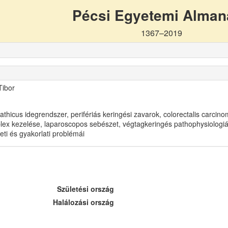
Pécsi Egyetemi Alma
1367–2019
Tibor
thicus idegrendszer, perifériás keringési zavarok, colorectalis carcin
ex kezelése, laparoscopos sebészet, végtagkeringés pathophysiologi
eti és gyakorlati problémái
Születési ország
Halálozási ország