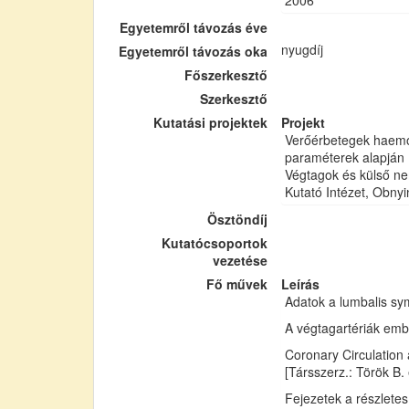
2006
Egyetemről távozás éve
nyugdíj
Egyetemről távozás oka
Főszerkesztő
Szerkesztő
Kutatási projektek
Projekt
Verőérbetegek haemod
paraméterek alapján
Végtagok és külső ne
Kutató Intézet, Obny
Ösztöndíj
Kutatócsoportok
vezetése
Fő művek
Leírás
Adatok a lumbalis sym
A végtagartériák emb
Coronary Circulation
[Társszerz.: Török B. e
Fejezetek a részletes