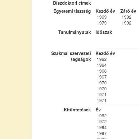
Díszdoktori címek
Egyetemi tisztség
Kezdő év
Záró év
1969
1992
1979
1992
Tanulmányutak
Időszak
Szakmai szervezeti
Kezdő év
tagságok
1962
1964
1966
1967
1970
1970
1971
1971
Kitüntetések
Év
1962
1972
1984
1987