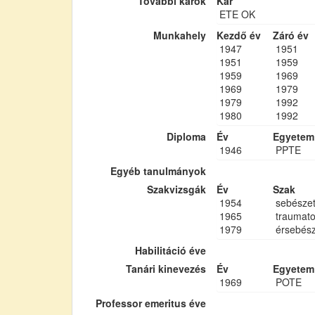
További karok
Kar
ETE OK
Munkahely
Kezdő év
Záró év
1947
1951
1951
1959
1959
1969
1969
1979
1979
1992
1980
1992
Diploma
Év
Egyetem
1946
PPTE
Egyéb tanulmányok
Szakvizsgák
Év
Szak
1954
sebésze
1965
traumato
1979
érsebész
Habilitáció éve
Tanári kinevezés
Év
Egyetem
1969
POTE
Professor emeritus éve