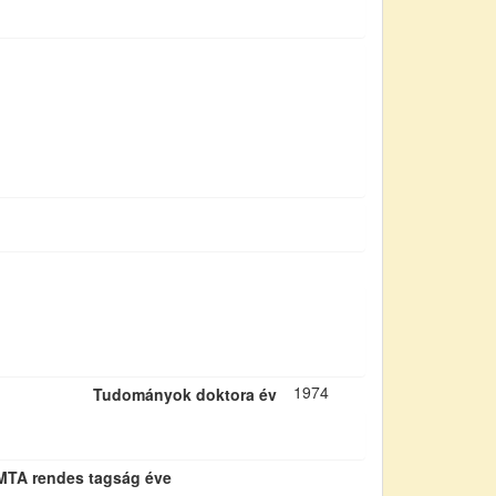
1974
Tudományok doktora év
MTA rendes tagság éve