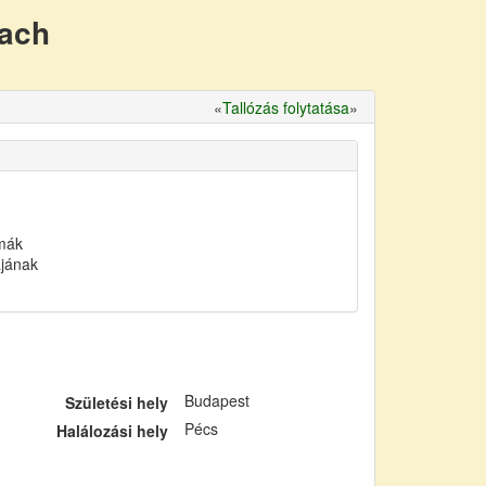
nach
«
Tallózás folytatása
»
omák
ájának
Budapest
Születési hely
Pécs
Halálozási hely