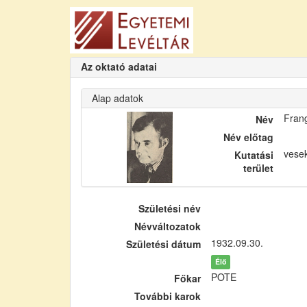
Az oktató adatai
Alap adatok
Fran
Név
Név előtag
vese
Kutatási
terület
Születési név
Névváltozatok
1932.09.30.
Születési dátum
Élő
POTE
Főkar
További karok