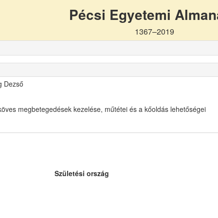
Pécsi Egyetemi Alma
1367–2019
g Dezső
köves megbetegedések kezelése, műtétei és a kőoldás lehetőségei
Születési ország