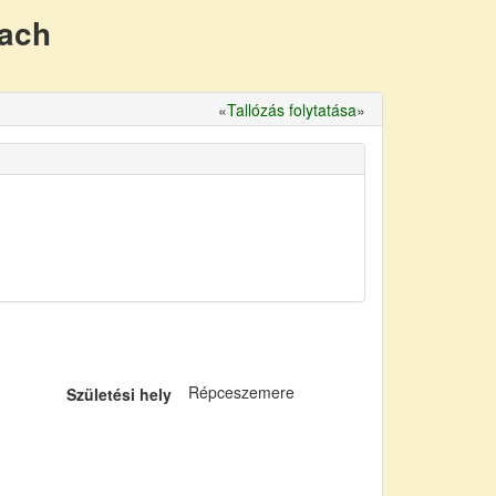
nach
«
Tallózás folytatása
»
Répceszemere
Születési hely