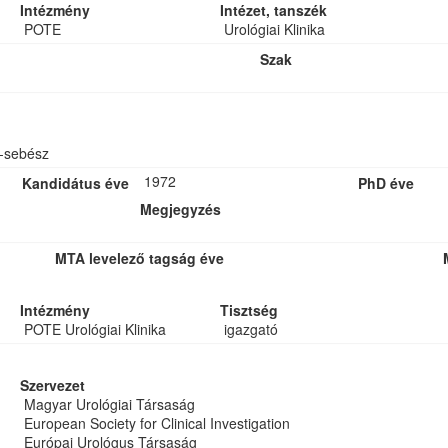
Intézmény
Intézet, tanszék
POTE
Urológiai Klinika
Szak
-sebész
1972
Kandidátus éve
PhD éve
Megjegyzés
MTA levelező tagság éve
Intézmény
Tisztség
POTE Urológiai Klinika
igazgató
Szervezet
Magyar Urológiai Társaság
European Society for Clinical Investigation
Európai Urológus Társaság