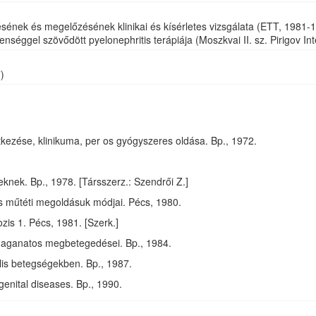
ének és megelőzésének klinikai és kísérletes vizsgálata (ETT, 1981-
nséggel szövődött pyelonephritis terápiája (Moszkvai II. sz. Pirigov In
)
kezése, klinikuma, per os gyógyszeres oldása. Bp., 1972.
knek. Bp., 1978. [Társszerz.: Szendrői Z.]
és műtéti megoldásuk módjai. Pécs, 1980.
ozis 1. Pécs, 1981. [Szerk.]
 daganatos megbetegedései. Bp., 1984.
lis betegségekben. Bp., 1987.
enital diseases. Bp., 1990.