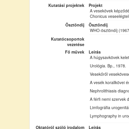
Kutatási projektek
Projekt
A vesekövek képződés
Chonicus veseelégtele
Ösztöndíj
Ösztöndíj
WHO-ösztöndíj (1967
Kutatócsoportok
vezetése
Fő művek
Leírás
A húgysavkövek kelet
Urológia. Bp., 1978.
Vesekőről vesekövese
A vesék korallkövei 
Nephrolithiasis diagn
A férfi nemi szervek
Limfográfia urogenitá
Lymphography in urog
Oktatóról szóló irodalom
Leírás