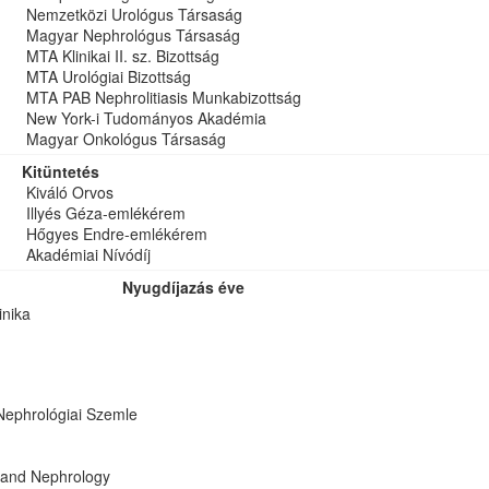
Nemzetközi Urológus Társaság
Magyar Nephrológus Társaság
MTA Klinikai II. sz. Bizottság
MTA Urológiai Bizottság
MTA PAB Nephrolitiasis Munkabizottság
New York-i Tudományos Akadémia
Magyar Onkológus Társaság
Kitüntetés
Kiváló Orvos
Illyés Géza-emlékérem
Hőgyes Endre-emlékérem
Akadémiai Nívódíj
Nyugdíjazás éve
inika
Nephrológiai Szemle
y and Nephrology