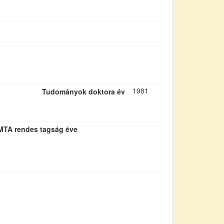
1981
Tudományok doktora év
MTA rendes tagság éve