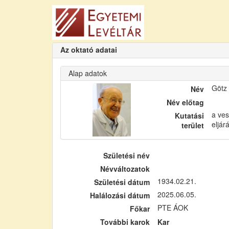
Az oktató adatai
Alap adatok
Götz
Név
Név előtag
a ve
Kutatási
eljá
terület
Születési név
Névváltozatok
1934.02.21.
Születési dátum
2025.06.05.
Halálozási dátum
PTE ÁOK
Főkar
További karok
Kar