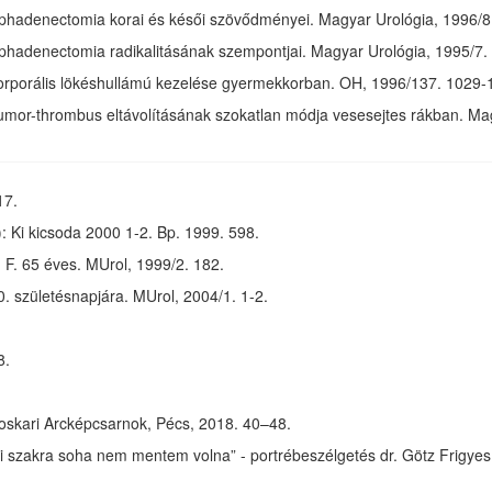
mphadenectomia korai és késői szövődményei. Magyar Urológia, 1996/8. 
phadenectomia radikalitásának szempontjai. Magyar Urológia, 1995/7. 3
rporális lökéshullámú kezelése gyermekkorban. OH, 1996/137. 1029-1032
tumor-thrombus eltávolításának szokatlan módja vesesejtes rákban. Mag
17.
: Ki kicsoda 2000 1-2. Bp. 1999. 598.
. F. 65 éves. MUrol, 1999/2. 182.
 70. születésnapjára. MUrol, 2004/1. 1-2.
8.
voskari Arcképcsarnok, Pécs, 2018. 40–48.
ti szakra soha nem mentem volna” - portrébeszélgetés dr. Götz Frigyes