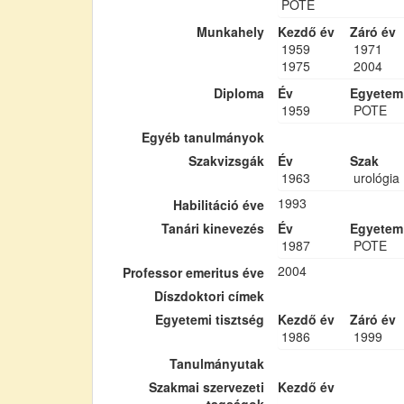
POTE
Munkahely
Kezdő év
Záró év
1959
1971
1975
2004
Diploma
Év
Egyetem
1959
POTE
Egyéb tanulmányok
Szakvizsgák
Év
Szak
1963
urológia
1993
Habilitáció éve
Tanári kinevezés
Év
Egyetem
1987
POTE
2004
Professor emeritus éve
Díszdoktori címek
Egyetemi tisztség
Kezdő év
Záró év
1986
1999
Tanulmányutak
Szakmai szervezeti
Kezdő év