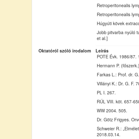
Retroperitonealis ly
Retroperitonealis lym
Húgyúti kövek extraco
Jobb pitvarba nyúló 
et al.]
Oktatóról szóló irodalom
Leírás
POTE Évk. 1986/87. 
Hermann P. (főszerk.)
Farkas L.: Prof. dr. G
Villányi K.: Dr. G. F.
PL I. 267.
RÚL VIII. köt. 657-65
WW 2004. 505.
Dr. Götz Frigyes. Or
Schweier R.: „Elméle
2018.03.14.