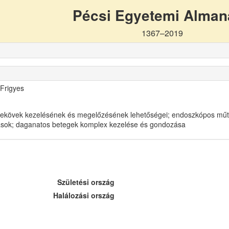
Pécsi Egyetemi Alma
1367–2019
 Frigyes
sekövek kezelésének és megelőzésének lehetőségei; endoszkópos műt
rások; daganatos betegek komplex kezelése és gondozása
Születési ország
Halálozási ország