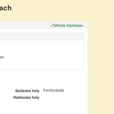
nach
«
Tallózás folytatása
»
éti
Fertőszéplak
Születési hely
Halálozási hely