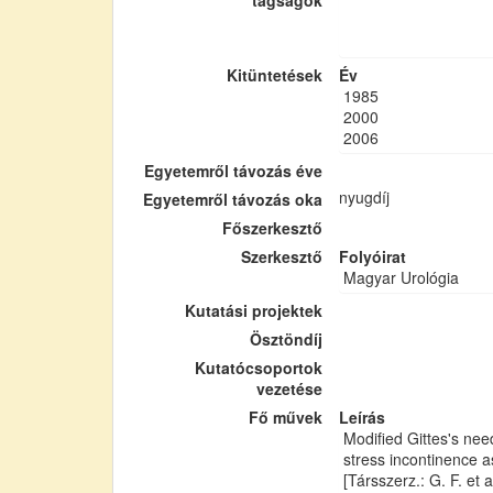
tagságok
Kitüntetések
Év
1985
2000
2006
Egyetemről távozás éve
nyugdíj
Egyetemről távozás oka
Főszerkesztő
Szerkesztő
Folyóirat
Magyar Urológia
Kutatási projektek
Ösztöndíj
Kutatócsoportok
vezetése
Fő művek
Leírás
Modified Gittes's ne
stress incontinence a
[Társszerz.: G. F. et al