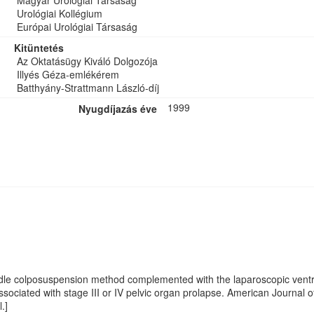
Magyar Urológiai Társaság
Urológiai Kollégium
Európai Urológiai Társaság
Kitüntetés
Az Oktatásügy Kiváló Dolgozója
Illyés Géza-emlékérem
Batthyány-Strattmann László-díj
1999
Nyugdíjazás éve
edle colposuspension method complemented with the laparoscopic ventro
ssociated with stage III or IV pelvic organ prolapse. American Journal
.]